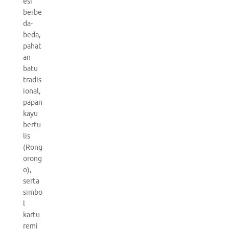
esi
berbe
da-
beda,
pahat
an
batu
tradis
ional,
papan
kayu
bertu
lis
(Rong
orong
o),
serta
simbo
l
kartu
remi