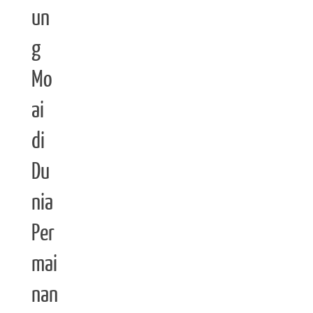
un
g
Mo
ai
di
Du
nia
Per
mai
nan