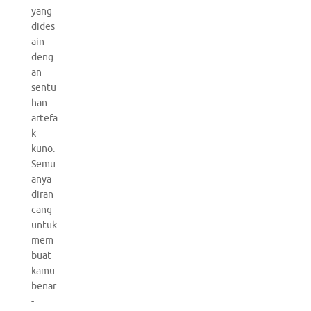
yang
dides
ain
deng
an
sentu
han
artefa
k
kuno.
Semu
anya
diran
cang
untuk
mem
buat
kamu
benar
-