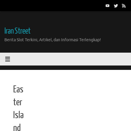
Skip
to
content
Iran Street
Berita Slot Terkini, Artikel, dan Informasi Terlengkap!
Eas
ter
Isla
nd