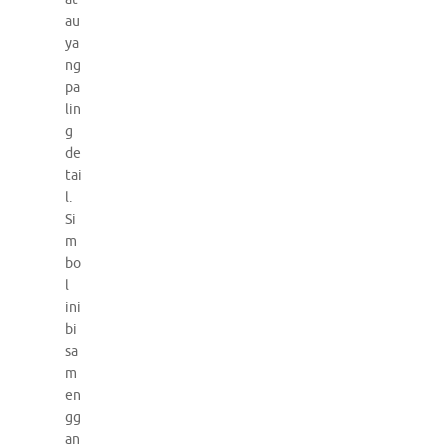
au
ya
ng
pa
lin
g
de
tai
l.
Si
m
bo
l
ini
bi
sa
m
en
gg
an