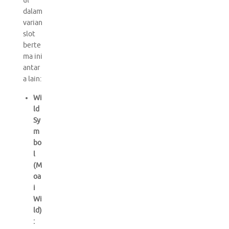
ul
dalam
varian
slot
berte
ma ini
antar
a lain:
Wi
ld
Sy
m
bo
l
(M
oa
i
Wi
ld)
: