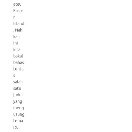
atau
Easte
r
Island
. Nah,
kali
ini
kita
bakal
bahas
tunta
s
salah
satu
judul
yang
meng
usung
tema
itu,