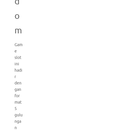
d
o
m
Gam
e
slot
ini
hadi
r
den
gan
for
mat
5
gulu
nga
n