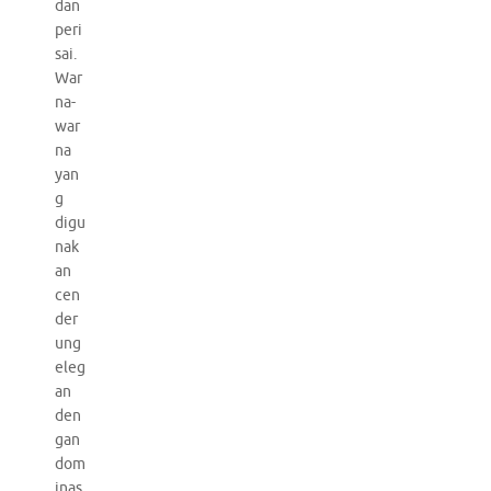
dan
peri
sai.
War
na-
war
na
yan
g
digu
nak
an
cen
der
ung
eleg
an
den
gan
dom
inas