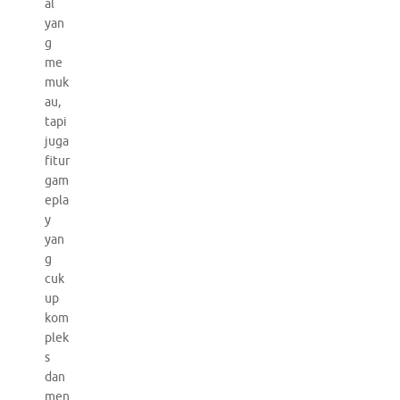
al
yan
g
me
muk
au,
tapi
juga
fitur
gam
epla
y
yan
g
cuk
up
kom
plek
s
dan
men