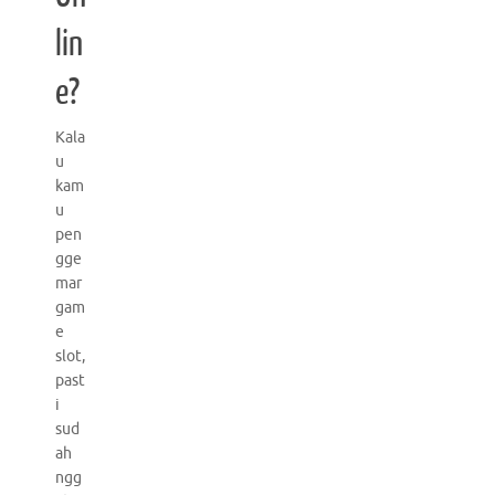
lin
e?
Kala
u
kam
u
pen
gge
mar
gam
e
slot,
past
i
sud
ah
ngg