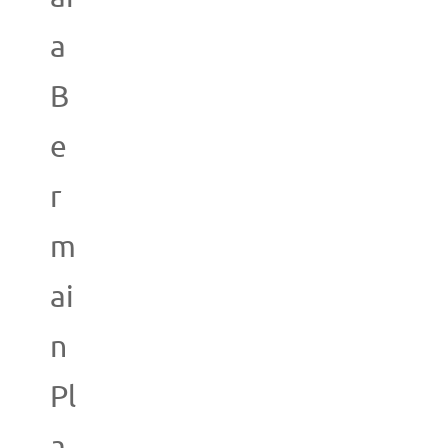
a
B
e
r
m
ai
n
Pl
a