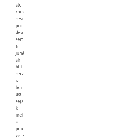
alui
cara
sesi
pro
deo
sert
a
juml
ah
biji
seca
ra
ber
usul
seja
k
mej
a
pen
yele