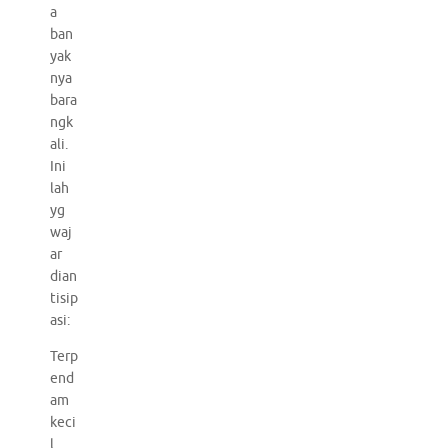
a
ban
yak
nya
bara
ngk
ali.
Ini
lah
yg
waj
ar
dian
tisip
asi:
Terp
end
am
keci
l