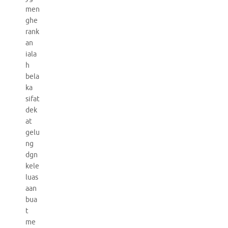
men
ghe
rank
an
iala
h
bela
ka
sifat
dek
at
gelu
ng
dgn
kele
luas
aan
bua
t
me