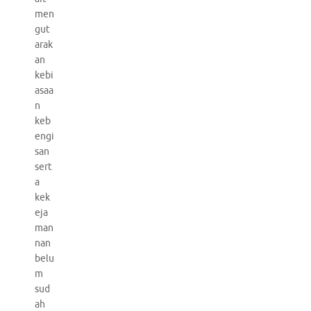
men
gut
arak
an
kebi
asaa
n
keb
engi
san
sert
a
kek
eja
man
nan
belu
m
sud
ah