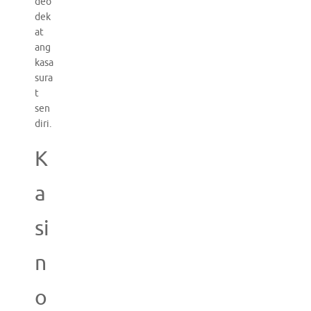
deo
dek
at
ang
kasa
sura
t
sen
diri.
K
a
si
n
o