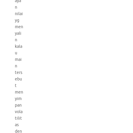
aya
n
nilai
yg
men
yali
n
kala
u
mai
n
ters
ebu
t
men
yim
pan
vola
tilit
as
den