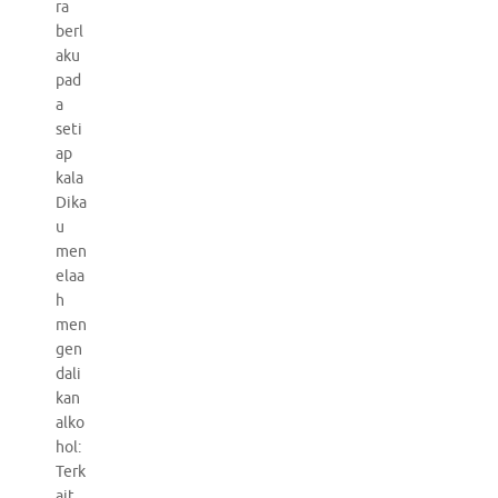
ra
berl
aku
pad
a
seti
ap
kala
Dika
u
men
elaa
h
men
gen
dali
kan
alko
hol:
Terk
ait