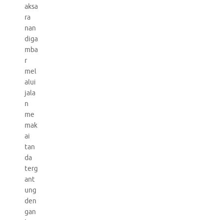
aksa
ra
nan
diga
mba
r
mel
alui
jala
n
me
mak
ai
tan
da
terg
ant
ung
den
gan