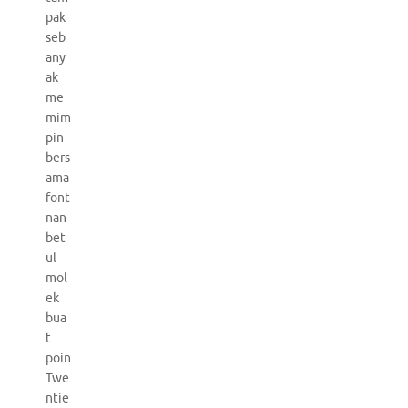
pak
seb
any
ak
me
mim
pin
bers
ama
font
nan
bet
ul
mol
ek
bua
t
poin
Twe
ntie