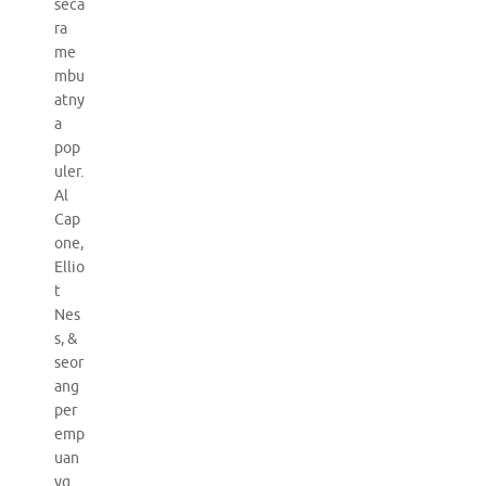
seca
ra
me
mbu
atny
a
pop
uler.
Al
Cap
one,
Ellio
t
Nes
s, &
seor
ang
per
emp
uan
yg