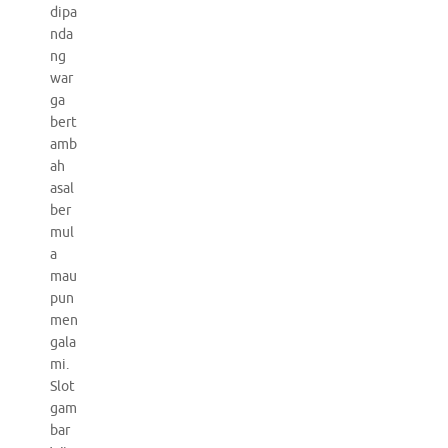
dipa
nda
ng
war
ga
bert
amb
ah
asal
ber
mul
a
mau
pun
men
gala
mi.
Slot
gam
bar