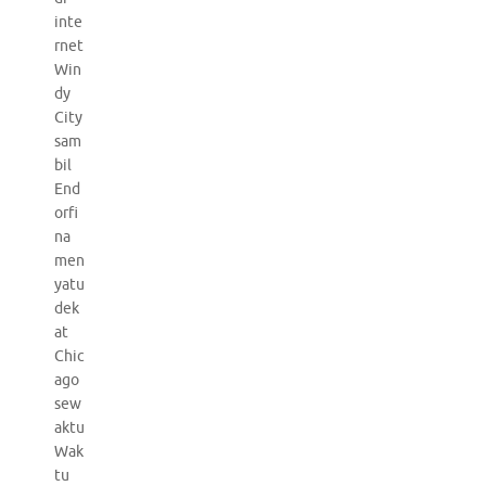
inte
rnet
Win
dy
City
sam
bil
End
orfi
na
men
yatu
dek
at
Chic
ago
sew
aktu
Wak
tu