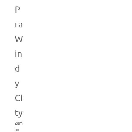
P
ra
W
in
d
y
Ci
ty
Zam
an