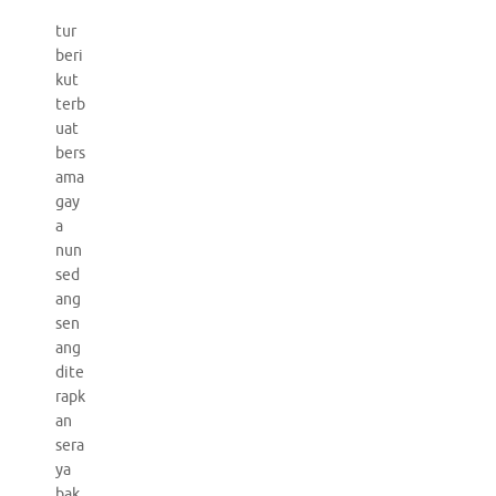
tur
beri
kut
terb
uat
bers
ama
gay
a
nun
sed
ang
sen
ang
dite
rapk
an
sera
ya
bak