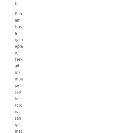
s.
Pah
am
fras
a
gam
epla
y,
terk
ait
ma
mpu
jadi
sari
hit-
rate
nan
san
gat
mel