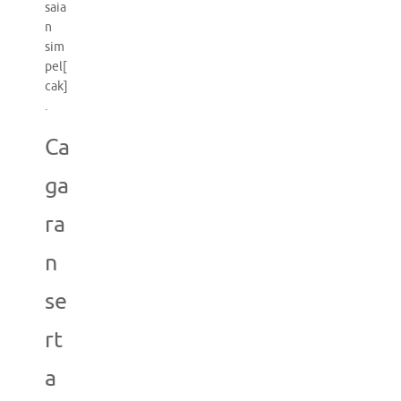
saia
n
sim
pel[
cak]
.
Ca
ga
ra
n
se
rt
a