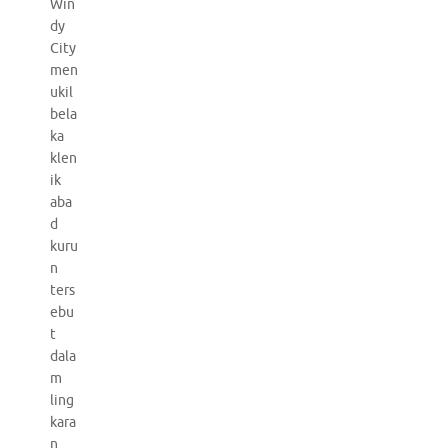
Win
dy
City
men
ukil
bela
ka
klen
ik
aba
d
kuru
n
ters
ebu
t
dala
m
ling
kara
n.