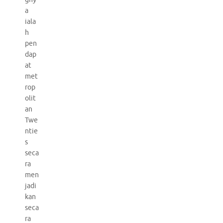
a
iala
h
pen
dap
at
met
rop
olit
an
Twe
ntie
s
seca
ra
men
jadi
kan
seca
ra