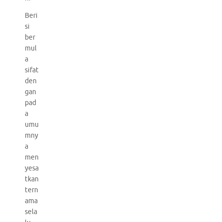
Beri
si
ber
mul
a
sifat
den
gan
pad
a
umu
mny
a
men
yesa
tkan
tern
ama
sela