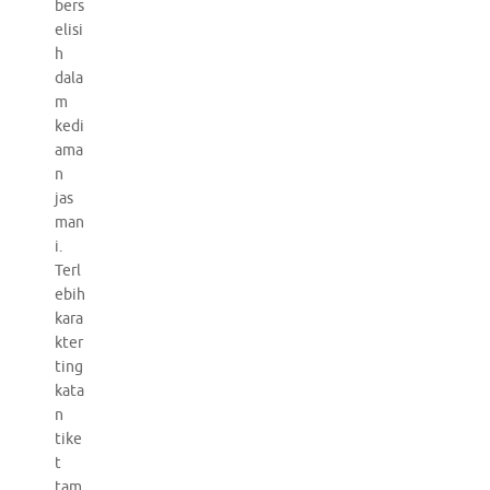
bers
elisi
h
dala
m
kedi
ama
n
jas
man
i.
Terl
ebih
kara
kter
ting
kata
n
tike
t
tam