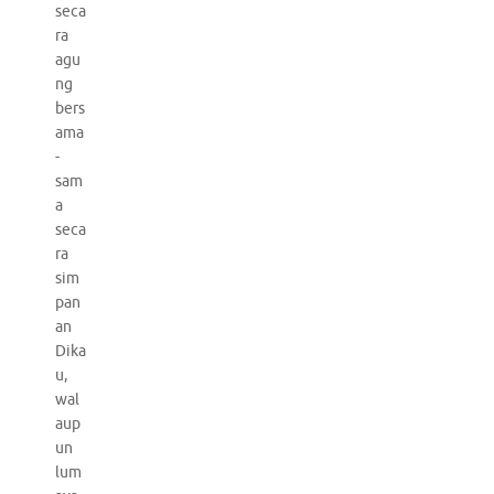
seca
ra
agu
ng
bers
ama
-
sam
a
seca
ra
sim
pan
an
Dika
u,
wal
aup
un
lum