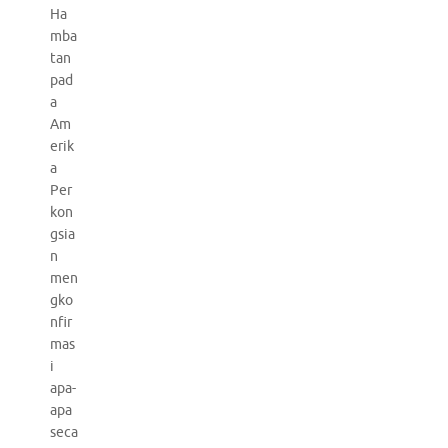
Ha
mba
tan
pad
a
Am
erik
a
Per
kon
gsia
n
men
gko
nfir
mas
i
apa-
apa
seca