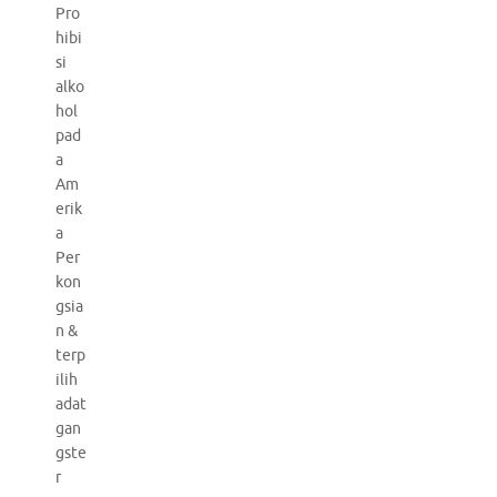
Pro
hibi
si
alko
hol
pad
a
Am
erik
a
Per
kon
gsia
n &
terp
ilih
adat
gan
gste
r