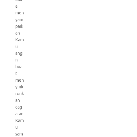
a
men
yam
paik
an
Kam
u
angi
n
bua
t
men
yink
ronk
an
cag
aran
Kam
u
sam