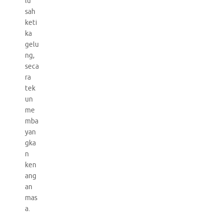
lu
sah
keti
ka
gelu
ng,
seca
ra
tek
un
me
mba
yan
gka
n
ken
ang
an
mas
a.