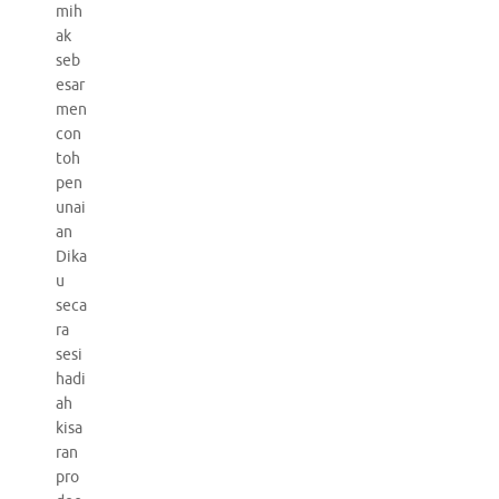
mih
ak
seb
esar
men
con
toh
pen
unai
an
Dika
u
seca
ra
sesi
hadi
ah
kisa
ran
pro