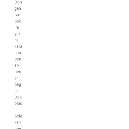
Den
gan
tam
pak,
ini
yak
ni
kata
nan
ben
ar-
ben
ar
bag
us.
Dek
oras
i
bela
kan
gny