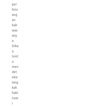
per
binc
ang
an
bah
was
any
a
Dika
u
tent
u
men
det
eksi
lang
kah
habi
tuas
i