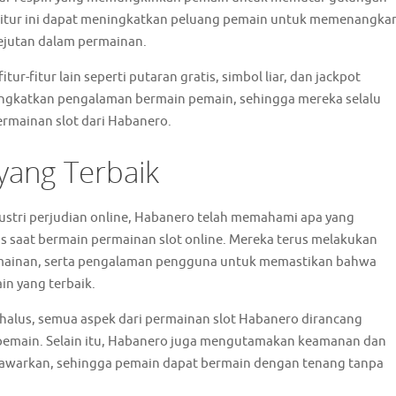
 Fitur ini dapat meningkatkan peluang pemain untuk memenangka
ejutan dalam permainan.
ur-fitur lain seperti putaran gratis, simbol liar, dan jackpot
ningkatkan pengalaman bermain pemain, sehingga mereka selalu
ermainan slot dari Habanero.
yang Terbaik
stri perjudian online, Habanero telah memahami apa yang
 saat bermain permainan slot online. Mereka terus melakukan
permainan, serta pengalaman pengguna untuk memastikan bahwa
n yang terbaik.
halus, semua aspek dari permainan slot Habanero dirancang
emain. Selain itu, Habanero juga mengutamakan keamanan dan
tawarkan, sehingga pemain dapat bermain dengan tenang tanpa