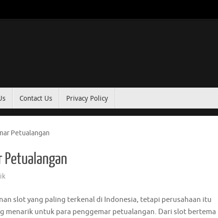
Us
Contact Us
Privacy Policy
mar Petualangan
r Petualangan
ik
 slot yang paling terkenal di Indonesia, tetapi perusahaan itu
 menarik untuk para penggemar petualangan. Dari slot bertema