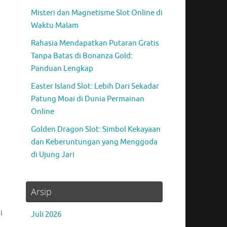
Misteri dan Magnetisme Slot Online di
Waktu Malam
Rahasia Mendapatkan Putaran Gratis
Tanpa Batas di Bonanza Gold:
Panduan Lengkap
Easter Island Slot: Lebih Dari Sekadar
Patung Moai di Dunia Permainan
Online
Golden Dragon Slot: Simbol Kekayaan
dan Keberuntungan yang Menggoda
di Ujung Jari
Arsip
i
Juli 2026