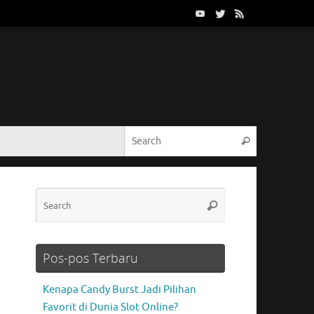
Search for:
Search
Search
Search
for:
Pos-pos Terbaru
Kenapa Candy Burst Jadi Pilihan
Favorit di Dunia Slot Online?