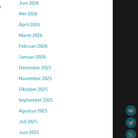
Juni 2026
n
Mei 2026
April 2026
Maret 2026
Februari 2026
Januari 2026
Desember 2025
November 2025
Oktober 2025
September 2025
Agustus 2025
Juli 2025
Juni 2025