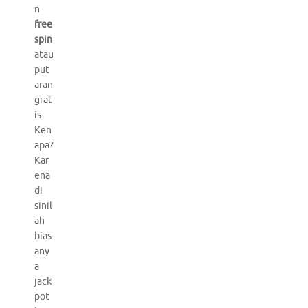
n
free
spin
atau
put
aran
grat
is.
Ken
apa?
Kar
ena
di
sinil
ah
bias
any
a
jack
pot