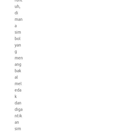
runt
uh,
di
man
a
sim
bol
yan
g
men
ang
bak
al
mel
eda
k
dan
diga
ntik
an
sim