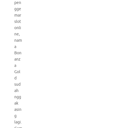
pen
gge
mar
slot
onli
ne,
nam
a
Bon
anz
a
Gol
d
sud
ah
ngg
ak
asin
g
lagi.