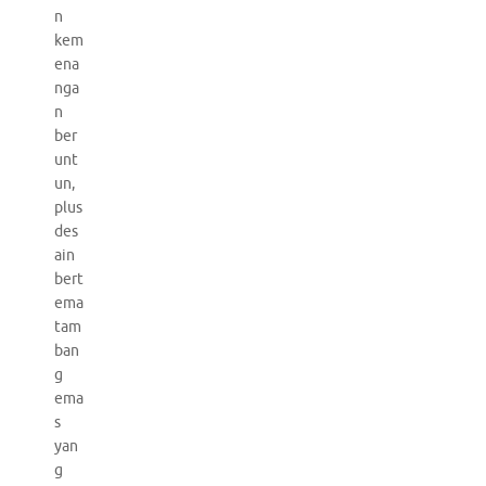
n
kem
ena
nga
n
ber
unt
un,
plus
des
ain
bert
ema
tam
ban
g
ema
s
yan
g