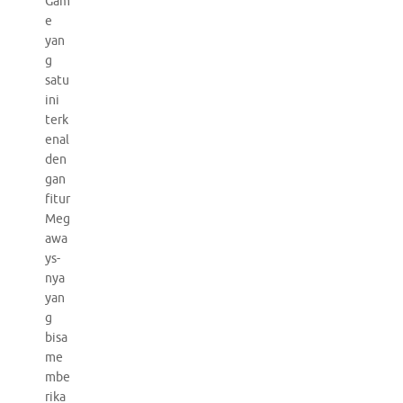
Gam
e
yan
g
satu
ini
terk
enal
den
gan
fitur
Meg
awa
ys-
nya
yan
g
bisa
me
mbe
rika