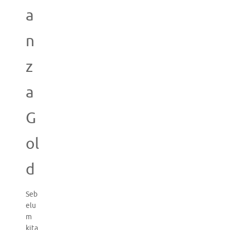
a
n
z
a
G
ol
d
Seb
elu
m
kita