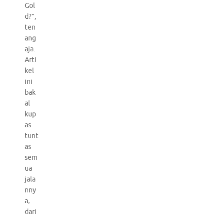
Gol
d?”,
ten
ang
aja.
Arti
kel
ini
bak
al
kup
as
tunt
as
sem
ua
jala
nny
a,
dari