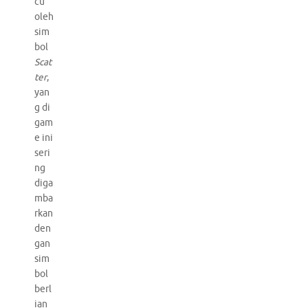
cu
oleh
sim
bol
Scat
ter
,
yan
g di
gam
e ini
seri
ng
diga
mba
rkan
den
gan
sim
bol
berl
ian