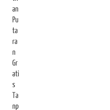
an
Pu
ta
ra
n
Gr
ati
s
Ta
np