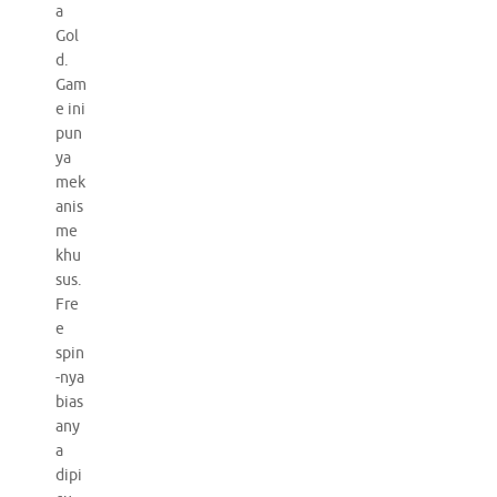
a
Gol
d.
Gam
e ini
pun
ya
mek
anis
me
khu
sus.
Fre
e
spin
-nya
bias
any
a
dipi