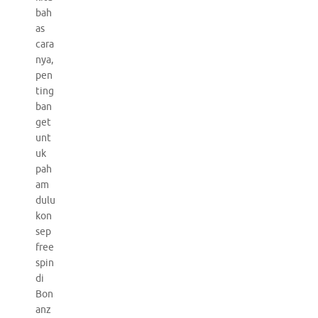
bah
as
cara
nya,
pen
ting
ban
get
unt
uk
pah
am
dulu
kon
sep
free
spin
di
Bon
anz