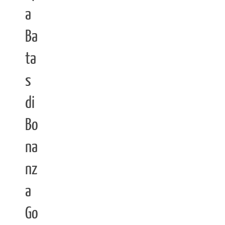
a
Ba
ta
s
di
Bo
na
nz
a
Go