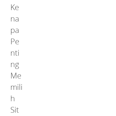
Ke
na
pa
Pe
nti
ng
Me
mili
h
Sit