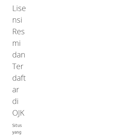
Lise
nsi
Res
mi
dan
Ter
daft
ar
di
OJK
Situs
yang