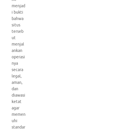
menjad
i bukti
bahwa
situs
terseb
ut
menjal
ankan
operasi
nya
secara
legal,
aman,
dan
diawasi
ketat
agar
memen
uhi
standar