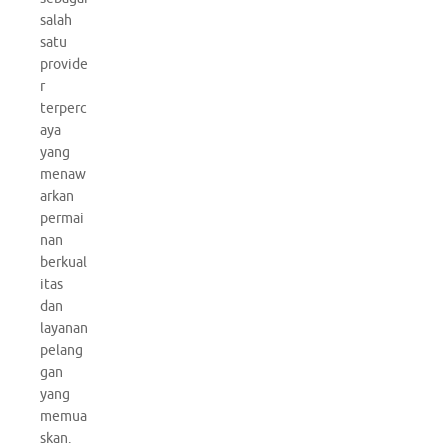
salah
satu
provide
r
terperc
aya
yang
menaw
arkan
permai
nan
berkual
itas
dan
layanan
pelang
gan
yang
memua
skan.