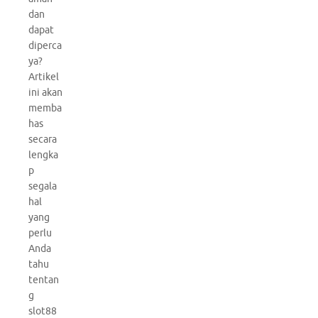
dan
dapat
diperca
ya?
Artikel
ini akan
memba
has
secara
lengka
p
segala
hal
yang
perlu
Anda
tahu
tentan
g
slot88