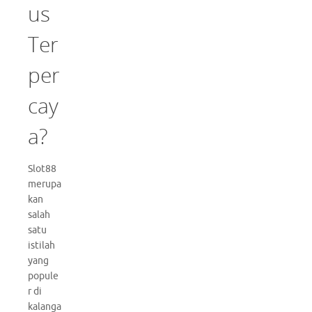
us
Ter
per
cay
a?
Slot88
merupa
kan
salah
satu
istilah
yang
popule
r di
kalanga