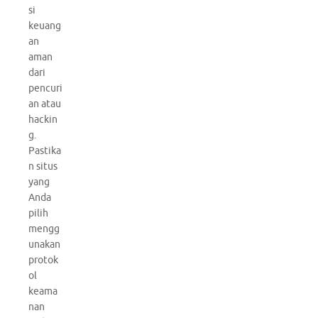
si
keuang
an
aman
dari
pencuri
an atau
hackin
g.
Pastika
n situs
yang
Anda
pilih
mengg
unakan
protok
ol
keama
nan