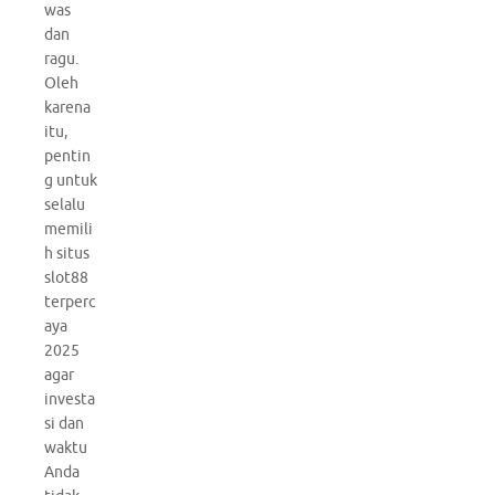
was
dan
ragu.
Oleh
karena
itu,
pentin
g untuk
selalu
memili
h situs
slot88
terperc
aya
2025
agar
investa
si dan
waktu
Anda