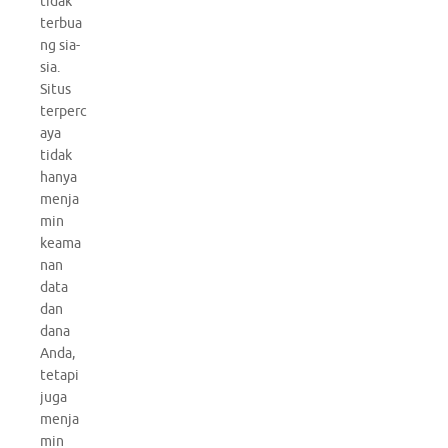
tidak
terbua
ng sia-
sia.
Situs
terperc
aya
tidak
hanya
menja
min
keama
nan
data
dan
dana
Anda,
tetapi
juga
menja
min