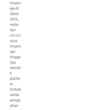
terperc
aya di
tahun
2025,
mulai
dari
ciri-ciri
situs
terperc
aya
hingga
tips
memili
h
platfor
m
terbaik
untuk
pengal
aman