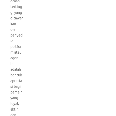
otaan
terting
gi yang
ditawar
kan
oleh
penyed
ia
platfor
m atau
agen.
Ini
adalah
bentuk
apresia
si bagi
pemain
yang
loyal,
aktif,
dan