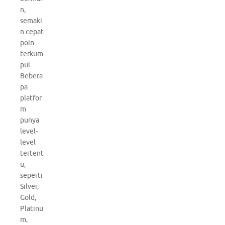
n,
semaki
n cepat
poin
terkum
pul.
Bebera
pa
platfor
m
punya
level-
level
tertent
u,
seperti
Silver,
Gold,
Platinu
m,