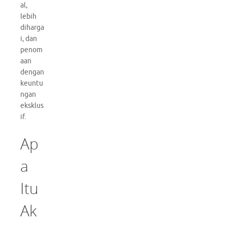
al,
lebih
diharga
i, dan
penom
aan
dengan
keuntu
ngan
eksklus
if.
Ap
a
Itu
Ak