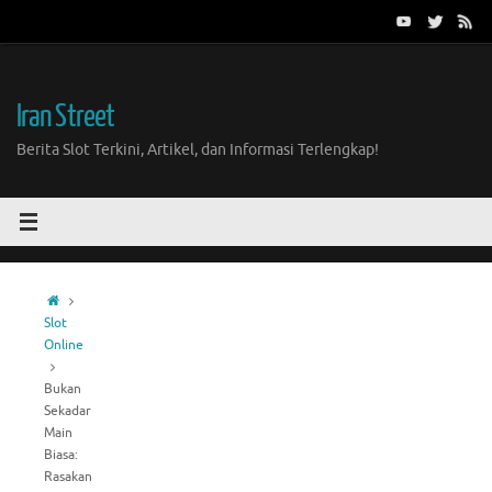
Skip
to
content
Iran Street
Berita Slot Terkini, Artikel, dan Informasi Terlengkap!
Home
Slot
Online
Bukan
Sekadar
Main
Biasa:
Rasakan