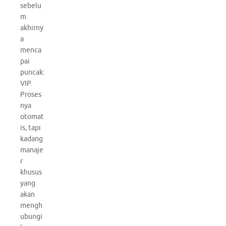
sebelu
m
akhirny
a
menca
pai
puncak:
VIP.
Proses
nya
otomat
is, tapi
kadang
manaje
r
khusus
yang
akan
mengh
ubungi