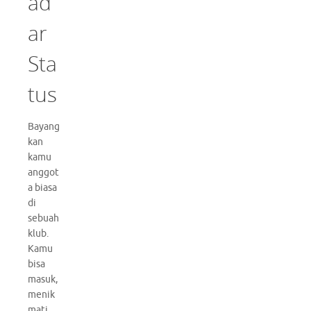
ad
ar
Sta
tus
Bayang
kan
kamu
anggot
a biasa
di
sebuah
klub.
Kamu
bisa
masuk,
menik
mati