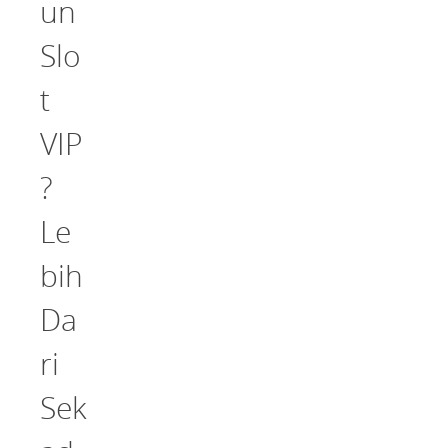
un
Slo
t
VIP
?
Le
bih
Da
ri
Sek