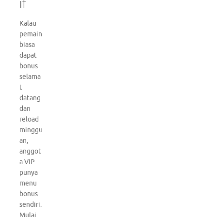
if
Kalau
pemain
biasa
dapat
bonus
selama
t
datang
dan
reload
minggu
an,
anggot
a VIP
punya
menu
bonus
sendiri.
Mulai