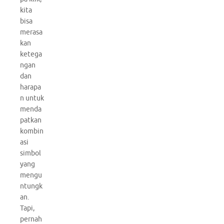
kita
bisa
merasa
kan
ketega
ngan
dan
harapa
n untuk
menda
patkan
kombin
asi
simbol
yang
mengu
ntungk
an.
Tapi,
pernah