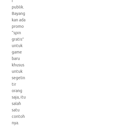
i
publik.
Bayang
kan ada
promo
“spin
gratis”
untuk
game
baru
khusus
untuk
segelin
tir
orang
saja, itu
salah
satu
contoh
nya.