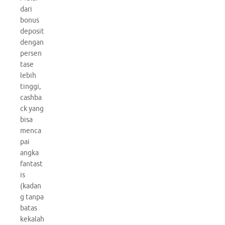
dari
bonus
deposit
dengan
persen
tase
lebih
tinggi,
cashba
ck yang
bisa
menca
pai
angka
fantast
is
(kadan
g tanpa
batas
kekalah