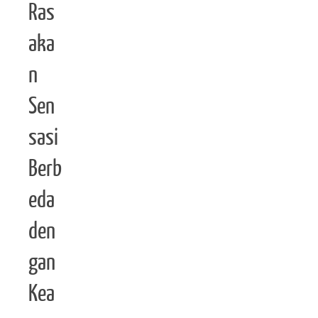
Ras
aka
n
Sen
sasi
Berb
eda
den
gan
Kea