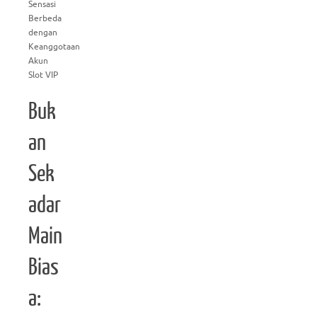
Sensasi
Berbeda
dengan
Keanggotaan
Akun
Slot VIP
Buk
an
Sek
adar
Main
Bias
a: