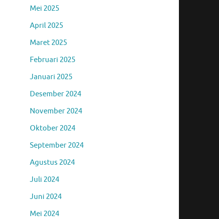
Mei 2025
April 2025
Maret 2025
Februari 2025
Januari 2025
Desember 2024
November 2024
Oktober 2024
September 2024
Agustus 2024
Juli 2024
i
Juni 2024
Mei 2024