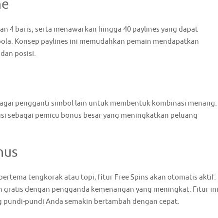
ne
an 4 baris, serta menawarkan hingga 40 paylines yang dapat
ola. Konsep paylines ini memudahkan pemain mendapatkan
dan posisi.
ebagai pengganti simbol lain untuk membentuk kombinasi menang.
ungsi sebagai pemicu bonus besar yang meningkatkan peluang
nus
ertema tengkorak atau topi, fitur Free Spins akan otomatis aktif.
n gratis dengan pengganda kemenangan yang meningkat. Fitur in
ng pundi-pundi Anda semakin bertambah dengan cepat.