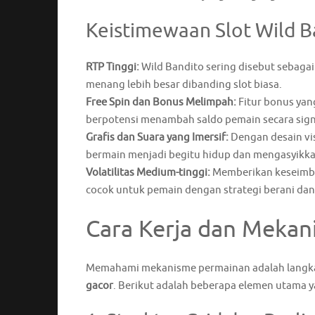
Keistimewaan Slot Wild B
RTP Tinggi:
Wild Bandito sering disebut sebagai
menang lebih besar dibanding slot biasa.
Free Spin dan Bonus Melimpah:
Fitur bonus yan
berpotensi menambah saldo pemain secara sign
Grafis dan Suara yang Imersif:
Dengan desain vi
bermain menjadi begitu hidup dan mengasyikka
Volatilitas Medium-tinggi:
Memberikan keseimban
cocok untuk pemain dengan strategi berani dan
Cara Kerja dan Mekan
Memahami mekanisme permainan adalah langk
gacor
. Berikut adalah beberapa elemen utama y