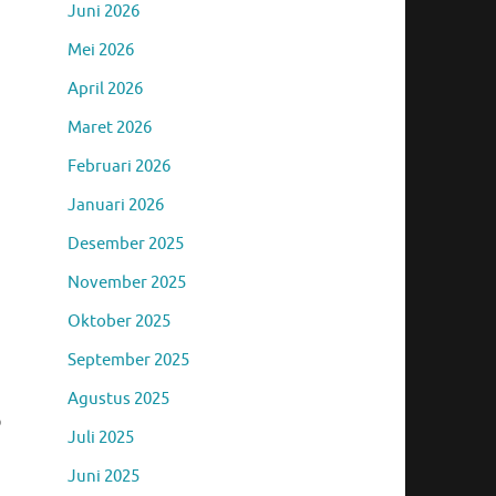
Juni 2026
Mei 2026
April 2026
Maret 2026
Februari 2026
Januari 2026
Desember 2025
November 2025
Oktober 2025
September 2025
Agustus 2025
o
Juli 2025
Juni 2025