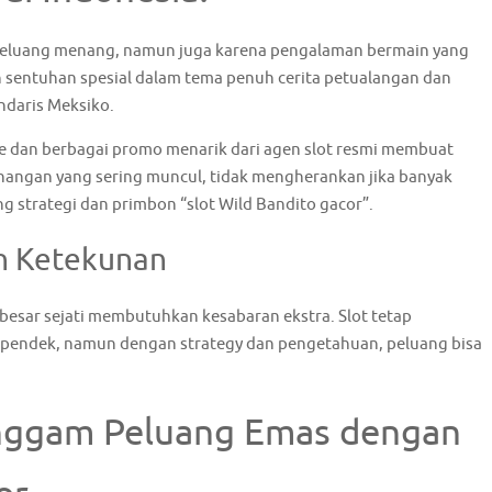
l peluang menang, namun juga karena pengalaman bermain yang
sentuhan spesial dalam tema penuh cerita petualangan dan
ndaris Meksiko.
ne dan berbagai promo menarik dari agen slot resmi membuat
angan yang sering muncul, tidak mengherankan jika banyak
 strategi dan primbon “slot Wild Bandito gacor”.
n Ketekunan
besar sejati membutuhkan kesabaran ekstra. Slot tetap
pendek, namun dengan strategy dan pengetahuan, peluang bisa
nggam Peluang Emas dengan