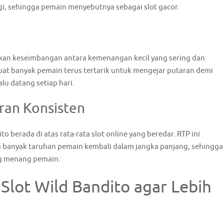
i, sehingga pemain menyebutnya sebagai slot gacor.
rikan keseimbangan antara kemenangan kecil yang sering dan
at banyak pemain terus tertarik untuk mengejar putaran demi
lu datang setiap hari.
an Konsisten
 berada di atas rata-rata slot online yang beredar. RTP ini
 banyak taruhan pemain kembali dalam jangka panjang, sehingga
ng menang pemain.
 Slot Wild Bandito agar Lebih