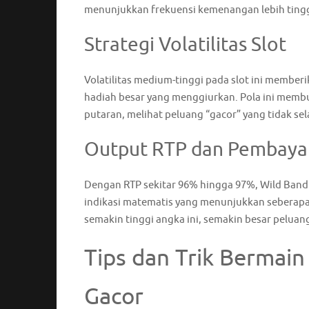
menunjukkan frekuensi kemenangan lebih tingg
Strategi Volatilitas Slot
Volatilitas medium-tinggi pada slot ini membe
hadiah besar yang menggiurkan. Pola ini membu
putaran, melihat peluang “gacor” yang tidak sela
Output RTP dan Pembayar
Dengan RTP sekitar 96% hingga 97%, Wild Bandito
indikasi matematis yang menunjukkan seberapa
semakin tinggi angka ini, semakin besar pelua
Tips dan Trik Bermain
Gacor