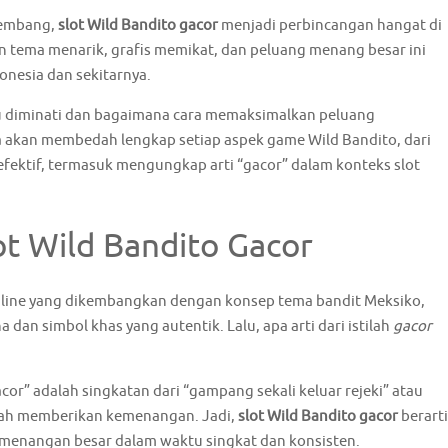
kembang,
slot Wild Bandito gacor
menjadi perbincangan hangat di
an tema menarik, grafis memikat, dan peluang menang besar ini
onesia dan sekitarnya.
u diminati dan bagaimana cara memaksimalkan peluang
ta akan membedah lengkap setiap aspek game Wild Bandito, dari
fektif, termasuk mengungkap arti “gacor” dalam konteks slot
t Wild Bandito Gacor
nline yang dikembangkan dengan konsep tema bandit Meksiko,
n simbol khas yang autentik. Lalu, apa arti dari istilah
gacor
cor” adalah singkatan dari “gampang sekali keluar rejeki” atau
udah memberikan kemenangan. Jadi,
slot Wild Bandito gacor
berarti
kemenangan besar dalam waktu singkat dan konsisten.