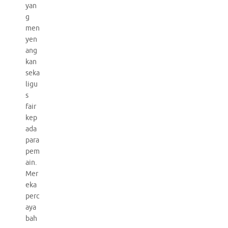
yan
g
men
yen
ang
kan
seka
ligu
s
fair
kep
ada
para
pem
ain.
Mer
eka
perc
aya
bah