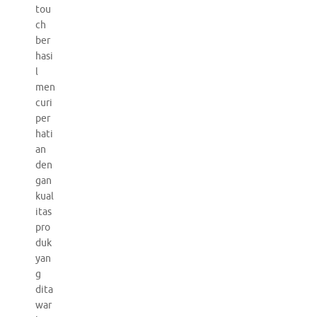
tou
ch
ber
hasi
l
men
curi
per
hati
an
den
gan
kual
itas
pro
duk
yan
g
dita
war