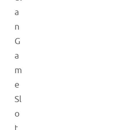
a
n
G
a
m
e
Sl
o
t