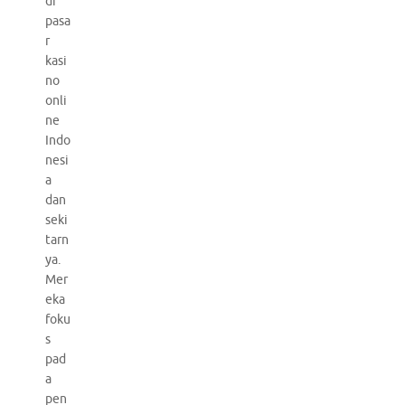
di
pasa
r
kasi
no
onli
ne
Indo
nesi
a
dan
seki
tarn
ya.
Mer
eka
foku
s
pad
a
pen