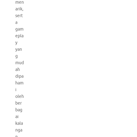
men
arik,
sert
a
gam
epla
y
yan
g
mud
ah
dipa
ham
i
oleh
ber
bag
ai
kala
nga
n