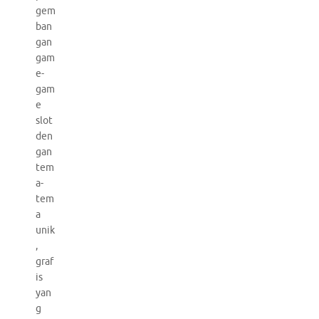
gem
ban
gan
gam
e-
gam
e
slot
den
gan
tem
a-
tem
a
unik
,
graf
is
yan
g