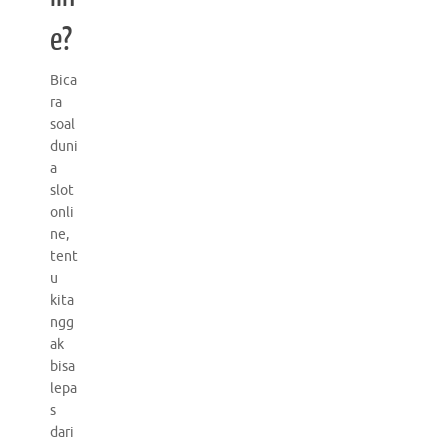
e?
Bica
ra
soal
duni
a
slot
onli
ne,
tent
u
kita
ngg
ak
bisa
lepa
s
dari