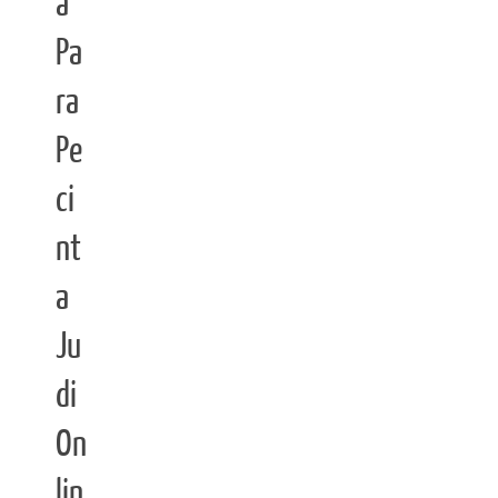
a
Pa
ra
Pe
ci
nt
a
Ju
di
On
lin