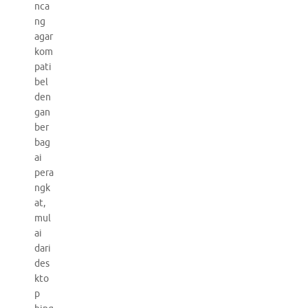
nca
ng
agar
kom
pati
bel
den
gan
ber
bag
ai
pera
ngk
at,
mul
ai
dari
des
kto
p