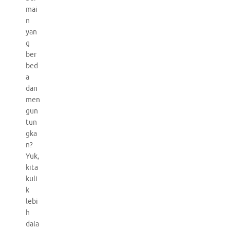
mai
n
yan
g
ber
bed
a
dan
men
gun
tun
gka
n?
Yuk,
kita
kuli
k
lebi
h
dala