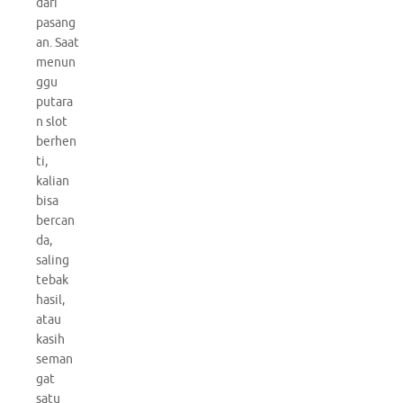
dari
pasang
an. Saat
menun
ggu
putara
n slot
berhen
ti,
kalian
bisa
bercan
da,
saling
tebak
hasil,
atau
kasih
seman
gat
satu