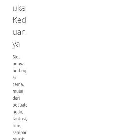
ukai
Ked
uan
ya
Slot
punya
berbag
ai
tema,
mulai
dari
petuala
ngan,
fantasi,
film,
sampai
musik.