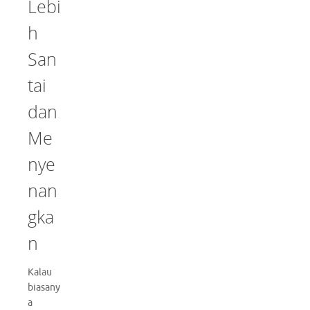
Lebi
h
San
tai
dan
Me
nye
nan
gka
n
Kalau
biasany
a