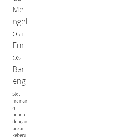
Me
ngel
ola
Em
osi
Bar
eng
Slot
meman
g
penuh
dengan
unsur
keberu