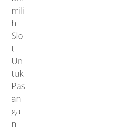
mili
h
Slo
t
Un
tuk
Pas
an
ga
n