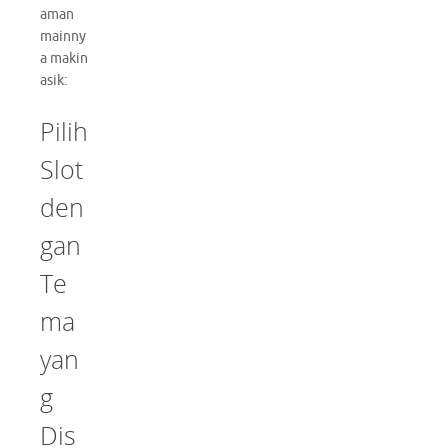
aman
mainny
a makin
asik:
Pilih
Slot
den
gan
Te
ma
yan
g
Dis