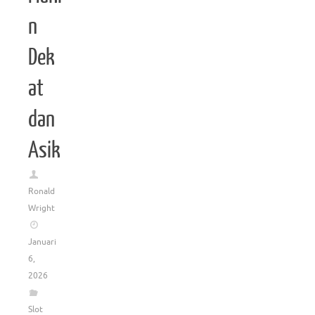
n
Dek
at
dan
Asik
Ronald
Wright
Januari
6,
2026
Slot