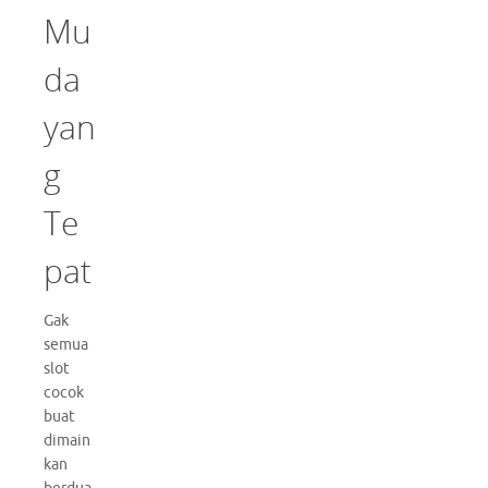
Mu
da
yan
g
Te
pat
Gak
semua
slot
cocok
buat
dimain
kan