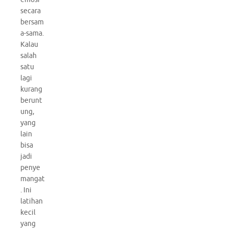
secara
bersam
a-sama.
Kalau
salah
satu
lagi
kurang
berunt
ung,
yang
lain
bisa
jadi
penye
mangat
. Ini
latihan
kecil
yang