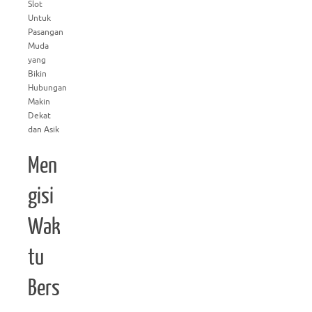
Slot
Untuk
Pasangan
Muda
yang
Bikin
Hubungan
Makin
Dekat
dan Asik
Men
gisi
Wak
tu
Bers