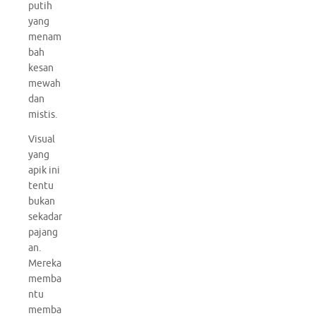
putih
yang
menam
bah
kesan
mewah
dan
mistis.
Visual
yang
apik ini
tentu
bukan
sekadar
pajang
an.
Mereka
memba
ntu
memba