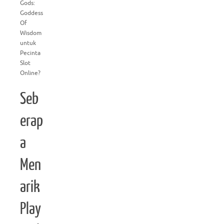
Gods:
Goddess
Of
Wisdom
untuk
Pecinta
Slot
Online?
Seb
erap
a
Men
arik
Play