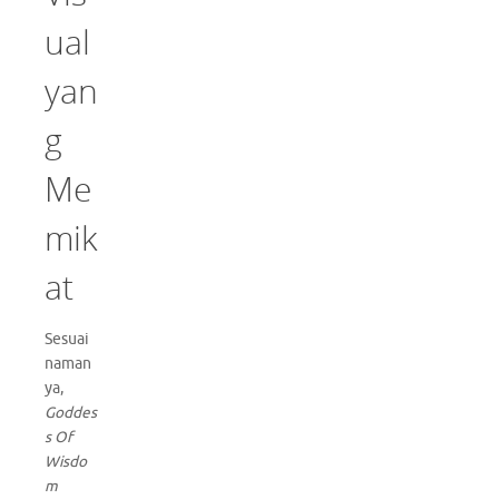
ual
yan
g
Me
mik
at
Sesuai
naman
ya,
Goddes
s Of
Wisdo
m