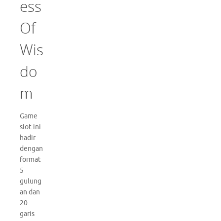
ess
Of
Wis
do
m
Game
slot ini
hadir
dengan
format
5
gulung
an dan
20
garis