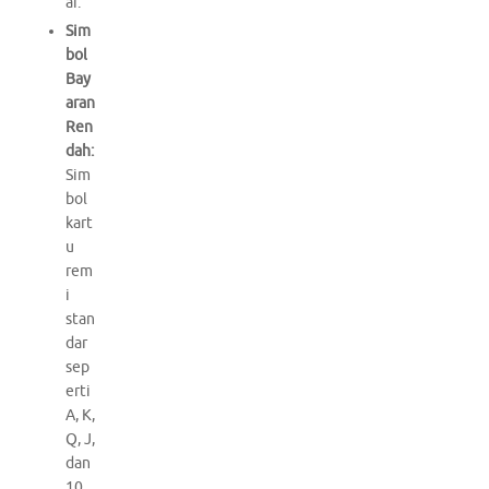
ar.
Sim
bol
Bay
aran
Ren
dah:
Sim
bol
kart
u
rem
i
stan
dar
sep
erti
A, K,
Q, J,
dan
10