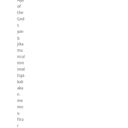
Age
of
the
God
s
yan
g
jika
mu
ncul
min
imal
tiga
kali
aka
n
me
mic
u
fitu
r