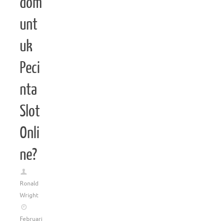
dom
unt
uk
Peci
nta
Slot
Onli
ne?
Ronald
Wright
Februari