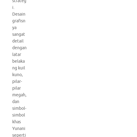
strateg
i.
Desain
grafisn
ya
sangat
detail
dengan
latar
belaka
ng kuil
kuno,
pilar-
pilar
megah,
dan
simbol-
simbol
khas
Yunani
seperti