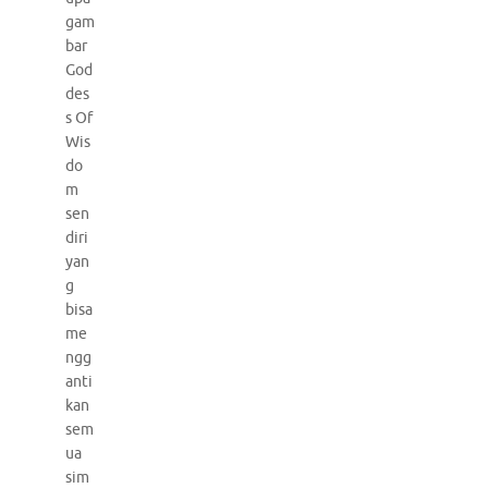
gam
bar
God
des
s Of
Wis
do
m
sen
diri
yan
g
bisa
me
ngg
anti
kan
sem
ua
sim