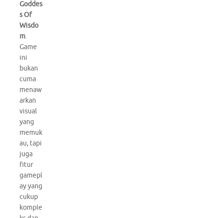
Goddes
s Of
Wisdo
m
.
Game
ini
bukan
cuma
menaw
arkan
visual
yang
memuk
au, tapi
juga
fitur
gamepl
ay yang
cukup
komple