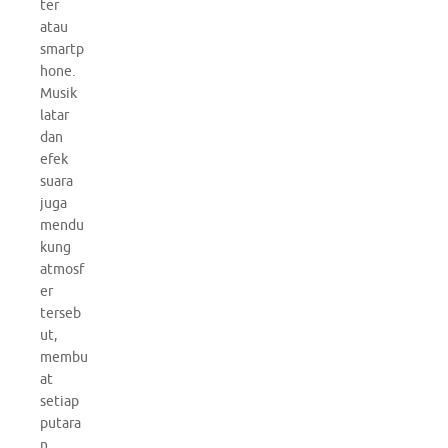
ter
atau
smartp
hone.
Musik
latar
dan
efek
suara
juga
mendu
kung
atmosf
er
terseb
ut,
membu
at
setiap
putara
n