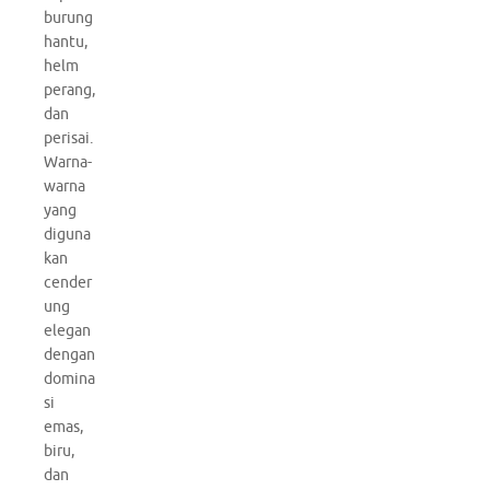
burung
hantu,
helm
perang,
dan
perisai.
Warna-
warna
yang
diguna
kan
cender
ung
elegan
dengan
domina
si
emas,
biru,
dan