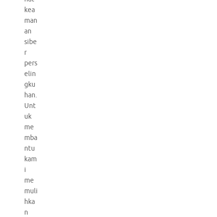
kea
man
an
sibe
r
pers
elin
gku
han.
Unt
uk
me
mba
ntu
kam
i
me
muli
hka
n