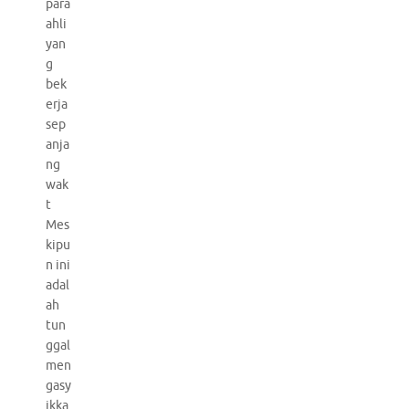
para
ahli
yan
g
bek
erja
sep
anja
ng
wak
t
Mes
kipu
n ini
adal
ah
tun
ggal
men
gasy
ikka