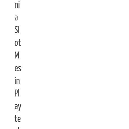
ni
a
Sl
ot
M
es
in
Pl
ay
te