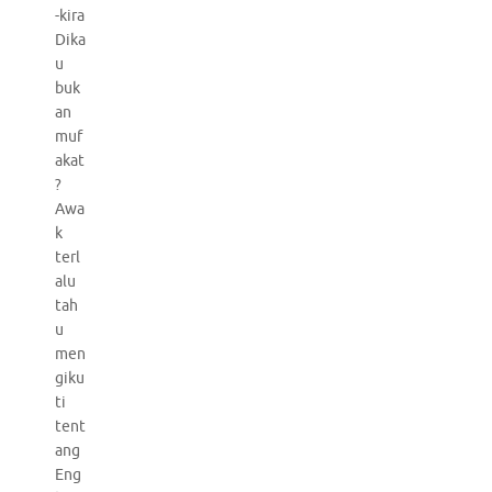
-kira
Dika
u
buk
an
muf
akat
?
Awa
k
terl
alu
tah
u
men
giku
ti
tent
ang
Eng