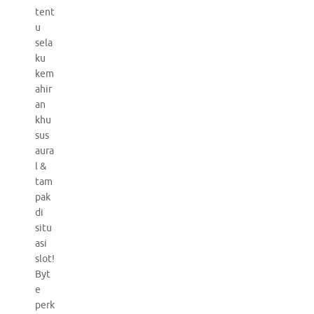
tent
u
sela
ku
kem
ahir
an
khu
sus
aura
l &
tam
pak
di
situ
asi
slot!
Byt
e
perk