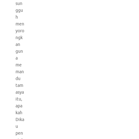
sun
ggu
h
men
yoro
ngk
an
gun
a
me
man
du
tam
asya
itu,
apa
kah
Dika
u
pen