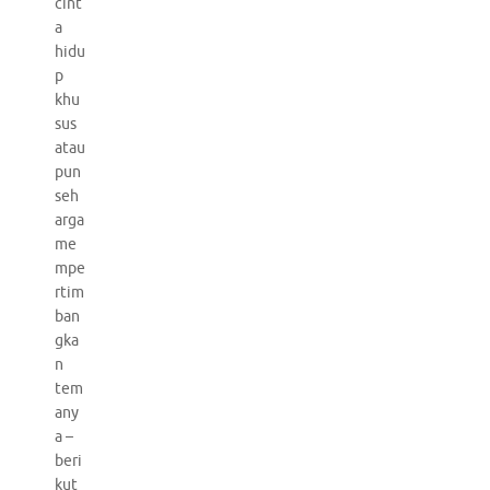
cint
a
hidu
p
khu
sus
atau
pun
seh
arga
me
mpe
rtim
ban
gka
n
tem
any
a –
beri
kut