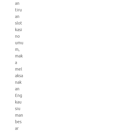
an
tiru
an
slot
kasi
no
umu
m,
mak
a
mel
aksa
nak
an
Eng
kau
siu
man
bes
ar