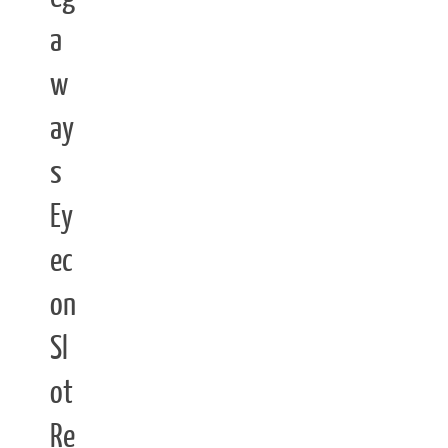
a
w
ay
s
Ey
ec
on
Sl
ot
Re