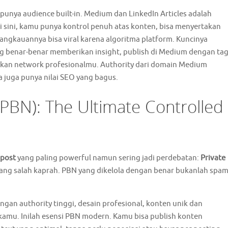
unya audience built-in. Medium dan LinkedIn Articles adalah
 sini, kamu punya kontrol penuh atas konten, bisa menyertakan
jangkauannya bisa viral karena algoritma platform. Kuncinya
yang benar-benar memberikan insight, publish di Medium dengan ta
tkan network profesionalmu. Authority dari domain Medium
ana juga punya nilai SEO yang bagus.
(PBN): The Ultimate Controlled
 post
yang paling powerful namun sering jadi perdebatan:
Private
yang salah kaprah. PBN yang dikelola dengan benar bukanlah spam
n authority tinggi, desain profesional, konten unik dan
 kamu. Inilah esensi PBN modern. Kamu bisa publish konten