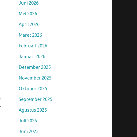
Juni 2026
Mei 2026
April 2026
Maret 2026
Februari 2026
Januari 2026
Desember 2025
November 2025
Oktober 2025
n
September 2025
-
Agustus 2025
Juli 2025
Juni 2025