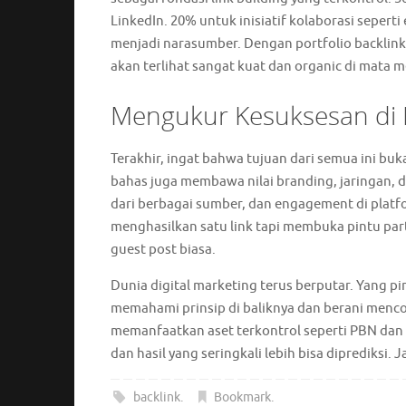
LinkedIn. 20% untuk inisiatif kolaborasi sepe
menjadi narasumber. Dengan portfolio backlink 
akan terlihat sangat kuat dan organic di mata m
Mengukur Kesuksesan di L
Terakhir, ingat bahwa tujuan dari semua ini bu
bahas juga membawa nilai branding, jaringan, da
dari berbagai sumber, dan engagement di plat
menghasilkan satu link tapi membuka pintu part
guest post biasa.
Dunia digital marketing terus berputar. Yang pi
memahami prinsip di baliknya dan berani menc
memanfaatkan aset terkontrol seperti PBN dan p
dan hasil yang seringkali lebih bisa diprediksi. 
backlink
.
Bookmark
.