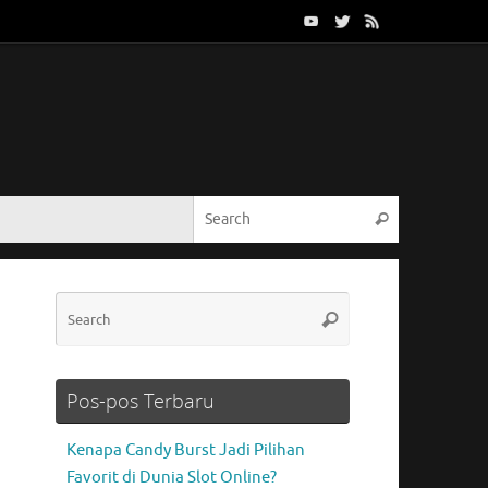
Search for:
Search
Search
Search
for:
Pos-pos Terbaru
Kenapa Candy Burst Jadi Pilihan
Favorit di Dunia Slot Online?