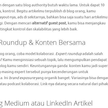
dengan satu blog authority butuh waktu lama. Untuk dapat 10
ua, kontrol. Begitu artikelmu terpublish di blog orang, kamu
yout-nya, ads di sekitarnya, bahkan bisa saja suatu hari artikelmu
lagi. Dengan mencari
alternatif guest post
, kamu bisa menjangkau
ingkat kontrol dan skalabilitas yang lebih baik.
rt Roundup & Konten Bersama
blog orang, coba model kolaborasi.
Expert roundup
adalah salah
ya? Kamu menginisiasi sebuah topik, lalu mengumpulkan pendapat
i blog kamu sendiri. Keuntungannya ganda: konten kamu jadi super
ing-masing expert tersebut punya kecenderungan untuk
a. Ini
brand exposure
yang organik banget. Variasinya bisa denga
au podcast kolaborasi. Link-nya datang secara natural dari pihak
ng Medium atau LinkedIn Artikel