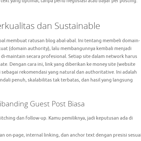
ext yang optimal, tanpa perlu negosiasi atau bayar per posting.
ualitas dan Sustainable
soal membuat ratusan blog abal-abal. Ini tentang membeli domain-
 kuat (domain authority), lalu membangunnya kembali menjadi
di-maintain secara profesional. Setiap site dalam network harus
mate. Dengan cara ini, link yang diberikan ke money site (website
 sebagai rekomendasi yang natural dan authoritative. Ini adalah
li penuh, skalabilitas tak terbatas, dan hasil yang langsung
banding Guest Post Biasa
itching dan follow-up. Kamu pemiliknya, jadi keputusan ada di
 on-page, internal linking, dan anchor text dengan presisi sesua