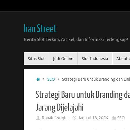
Skip
to
content
Iran Street
Berita Slot Terkini, Artikel, dan Informasi Terlengkap!
Skip
Situs Slot
Judi Online
Slot Indonesia
About 
to
content
Home
SEO
Strategi Baru untuk Branding dan Link
Strategi Baru untuk Branding da
Jarang Dijelajahi
Ronald Wright
Januari 18, 2026
SEO