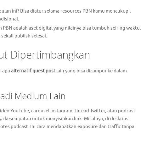
 bulan ini? Bisa diatur selama resources PBN kamu mencukupi.
disional.
PBN adalah aset digital yang nilainya bisa tumbuh seiring waktu,
sekali publish selesai.
tut Dipertimbangkan
berapa
alternatif guest post
lain yang bisa dicampur ke dalam
adi Medium Lain
ideo YouTube, carousel Instagram, thread Twitter, atau podcast
nya kesempatan untuk menyisipkan link. Misalnya, di deskripsi
 notes podcast. Ini cara mendapatkan exposure dan traffic tanpa