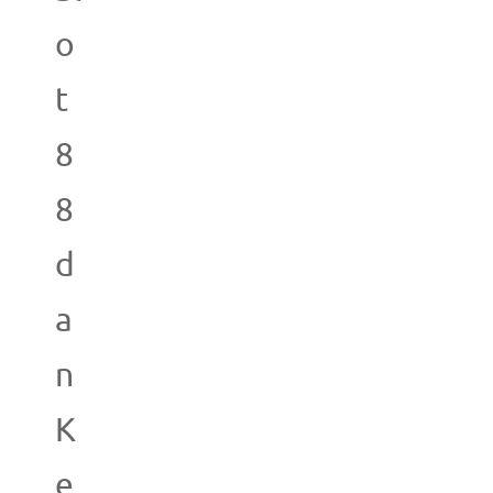
o
t
8
8
d
a
n
K
e