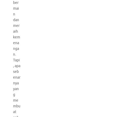
ber
mai
n
dan
mer
aih
kem
ena
nga
n.
Tapi
, apa
seb
enar
nya
yan
g
me
mbu
at