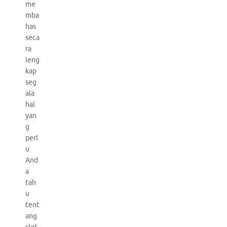
me
mba
has
seca
ra
leng
kap
seg
ala
hal
yan
g
perl
u
And
a
tah
u
tent
ang