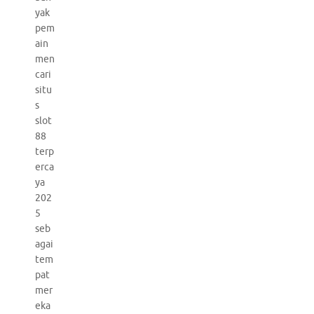
yak
pem
ain
men
cari
situ
s
slot
88
terp
erca
ya
202
5
seb
agai
tem
pat
mer
eka