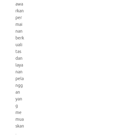
awa
rkan
per
mai
nan
berk
uali
tas
dan
laya
nan
pela
ngg
an
yan
g
me
mua
skan
.