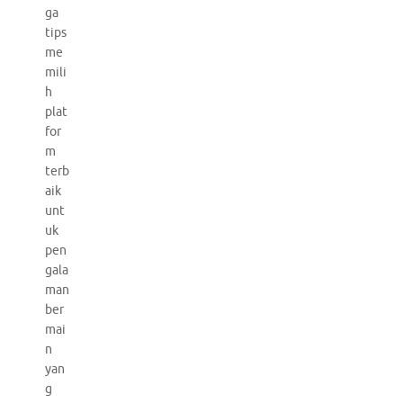
ga
tips
me
mili
h
plat
for
m
terb
aik
unt
uk
pen
gala
man
ber
mai
n
yan
g