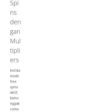
Spi
ns
den
gan
Mul
tipli
ers
Ketika
mode
free
spins
aktif,
kamu
nggak
cuma