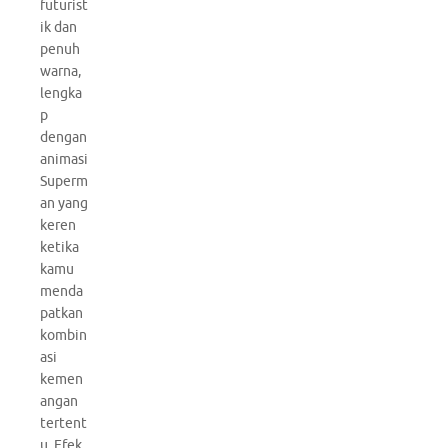
futurist
ik dan
penuh
warna,
lengka
p
dengan
animasi
Superm
an yang
keren
ketika
kamu
menda
patkan
kombin
asi
kemen
angan
tertent
u. Efek