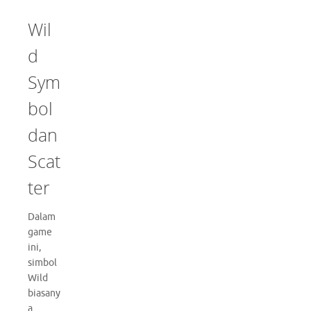
Wil
d
Sym
bol
dan
Scat
ter
Dalam
game
ini,
simbol
Wild
biasany
a