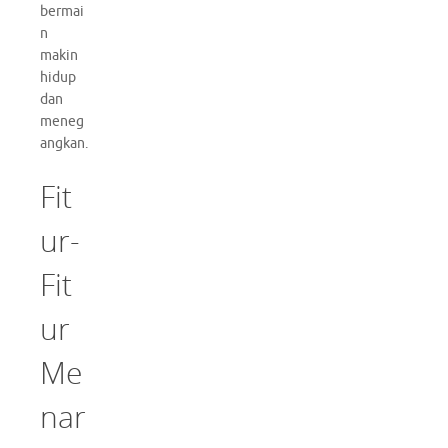
bermai
n
makin
hidup
dan
meneg
angkan.
Fit
ur-
Fit
ur
Me
nar