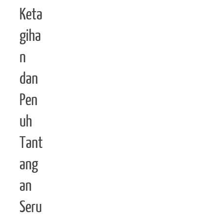
Keta
giha
n
dan
Pen
uh
Tant
ang
an
Seru