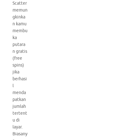
Scatter
memun
gkinka
n kamu
membu
ka
putara
n gratis
(free
spins)
jika
berhasi
l
menda
patkan
jumlah
tertent
u di
layar.
Biasany