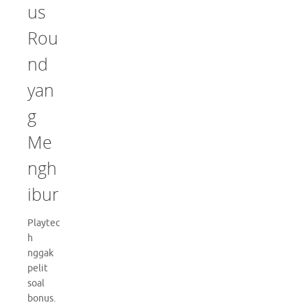
us
Rou
nd
yan
g
Me
ngh
ibur
Playtec
h
nggak
pelit
soal
bonus.