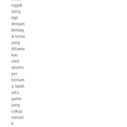
nggak
asing
lagi
dengan
berbag
ai tema
yang
ditawar
kan
oleh
develo
per
ternam
a. Salah
satu
game
yang
cukup
menari
k