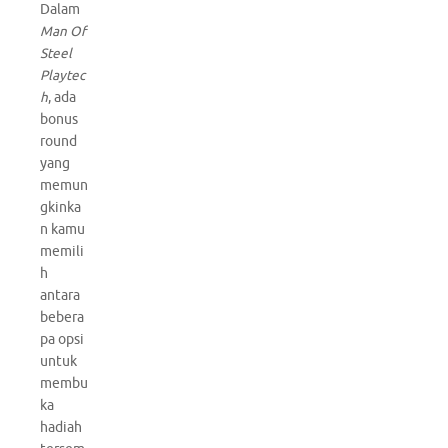
Dalam
Man Of
Steel
Playtec
h
, ada
bonus
round
yang
memun
gkinka
n kamu
memili
h
antara
bebera
pa opsi
untuk
membu
ka
hadiah