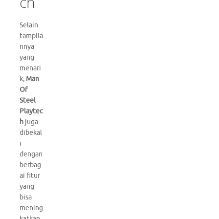
ch
Selain
tampila
nnya
yang
menari
k,
Man
Of
Steel
Playtec
h
juga
dibekal
i
dengan
berbag
ai fitur
yang
bisa
mening
katkan