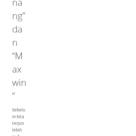
na
ng”
da
n
“M
ax
win
”
Sebelu
m kita
terjun
lebih