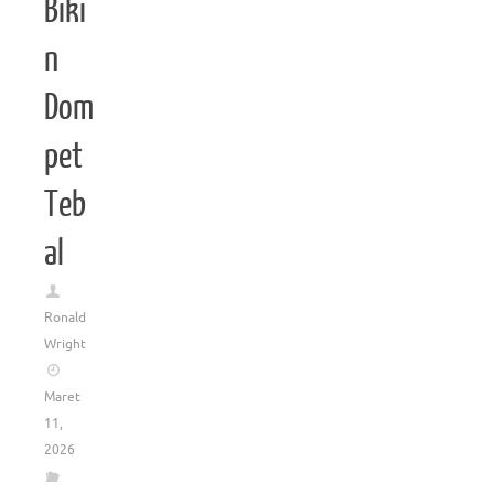
Biki
n
Dom
pet
Teb
al
Ronald
Wright
Maret
11,
2026