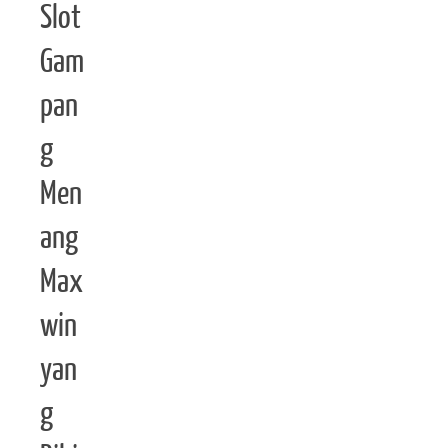
Slot
Gam
pan
g
Men
ang
Max
win
yan
g