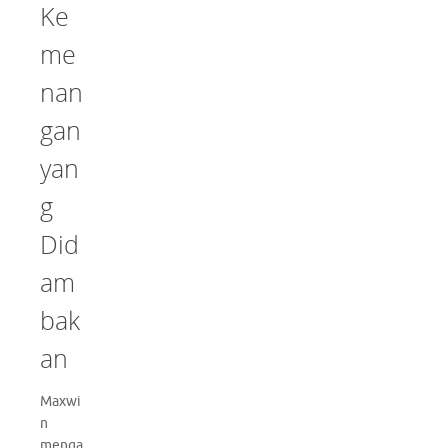
Ke
me
nan
gan
yan
g
Did
am
bak
an
Maxwi
n
menga