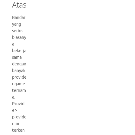
Atas
Bandar
yang
serius
biasany
a
bekerja
sama
dengan
banyak
provide
r game
ternam
a.
Provid
er-
provide
r ini
terken