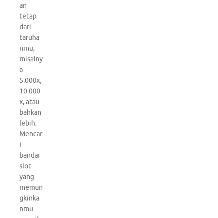
an
tetap
dari
taruha
nmu,
misalny
a
5.000x,
10.000
x, atau
bahkan
lebih.
Mencar
i
bandar
slot
yang
memun
gkinka
nmu