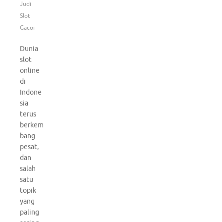
Judi
Slot
Gacor
Dunia
slot
online
di
Indone
sia
terus
berkem
bang
pesat,
dan
salah
satu
topik
yang
paling