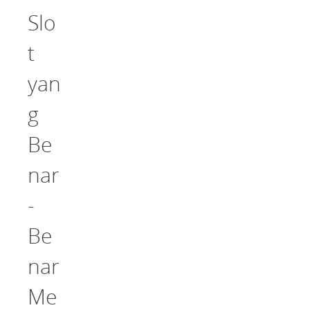
Slo
t
yan
g
Be
nar
-
Be
nar
Me