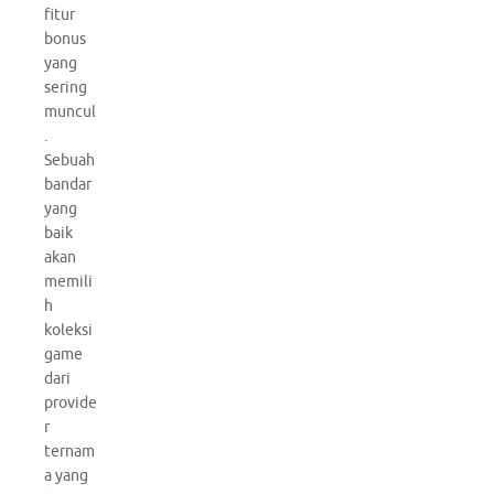
fitur
bonus
yang
sering
muncul
.
Sebuah
bandar
yang
baik
akan
memili
h
koleksi
game
dari
provide
r
ternam
a yang