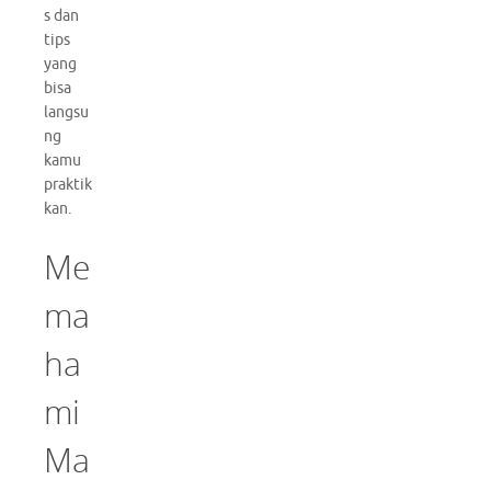
s dan
tips
yang
bisa
langsu
ng
kamu
praktik
kan.
Me
ma
ha
mi
Ma