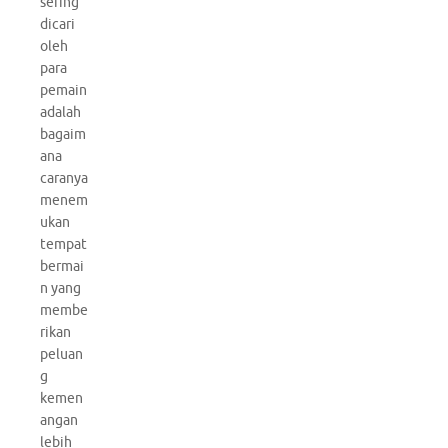
sering
dicari
oleh
para
pemain
adalah
bagaim
ana
caranya
menem
ukan
tempat
bermai
n yang
membe
rikan
peluan
g
kemen
angan
lebih