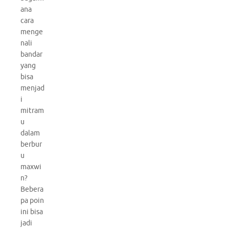
ana
cara
menge
nali
bandar
yang
bisa
menjad
i
mitram
u
dalam
berbur
u
maxwi
n?
Bebera
pa poin
ini bisa
jadi