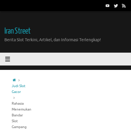
Skip
to
content
Iran Street
Berita Slot Terkini, Artikel, dan Informasi Terlengkap!
Home
Judi Slot
Gacor
Rahasia
Menemukan
Bandar
Slot
Gampang