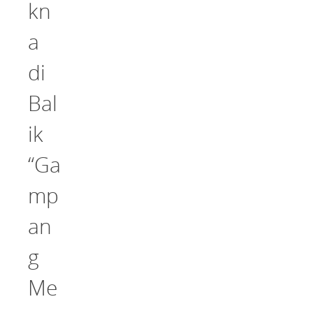
kn
a
di
Bal
ik
“Ga
mp
an
g
Me