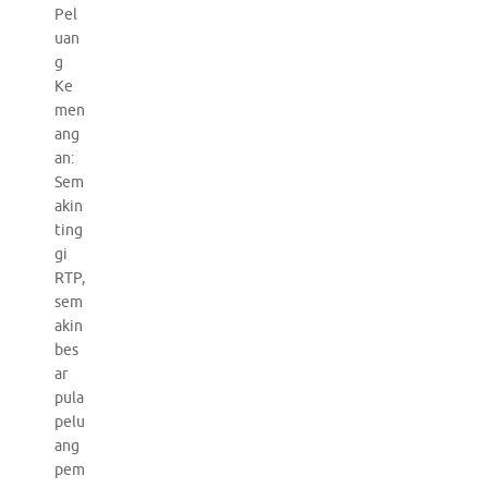
Pel
uan
g
Ke
men
ang
an:
Sem
akin
ting
gi
RTP,
sem
akin
bes
ar
pula
pelu
ang
pem