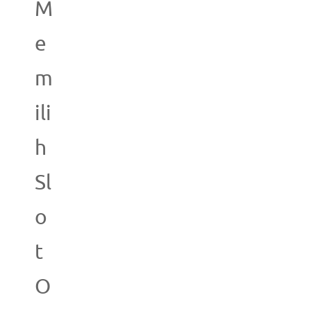
M
e
m
ili
h
Sl
o
t
O