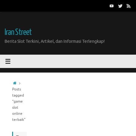
Skip
to
content
Iran Street
Berita Slot Terkini, Artikel, dan Informasi Terlengkap!
Home
Posts
tagged
"game
slot
online
terbaik"