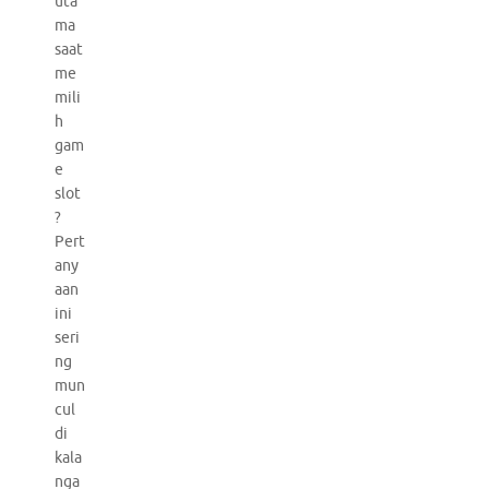
uta
ma
saat
me
mili
h
gam
e
slot
?
Pert
any
aan
ini
seri
ng
mun
cul
di
kala
nga