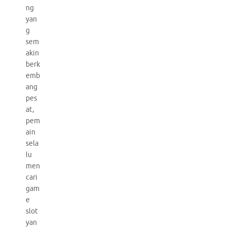
ng
yan
g
sem
akin
berk
emb
ang
pes
at,
pem
ain
sela
lu
men
cari
gam
e
slot
yan