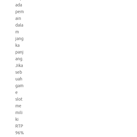
ada
pem
ain
dala
m
jang
ka
panj
ang.
Jika
seb
uah
gam
e
slot
me
mili
ki
RTP
96%