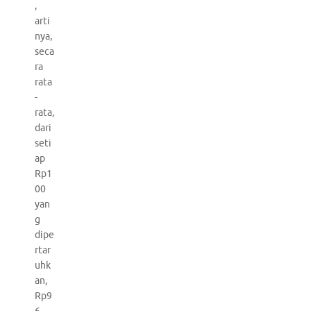
,
arti
nya,
seca
ra
rata
-
rata,
dari
seti
ap
Rp1
00
yan
g
dipe
rtar
uhk
an,
Rp9