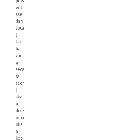
pers
ent
ase
dari
tota
l
taru
han
yan
g
seca
ra
teor
i
aka
n
dike
mba
lika
n
kep