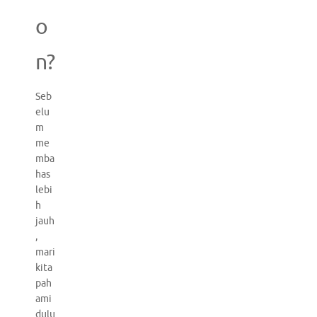
o
n?
Seb
elu
m
me
mba
has
lebi
h
jauh
,
mari
kita
pah
ami
dulu