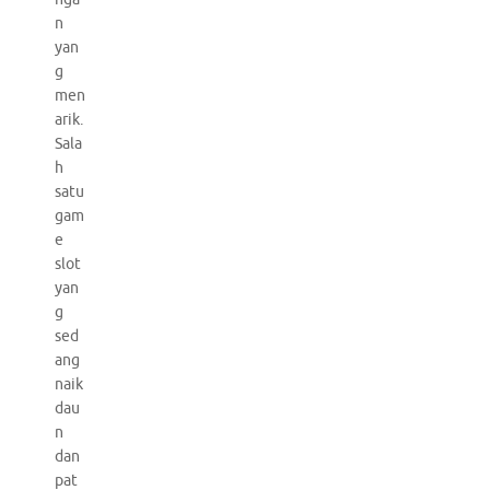
n
yan
g
men
arik.
Sala
h
satu
gam
e
slot
yan
g
sed
ang
naik
dau
n
dan
pat