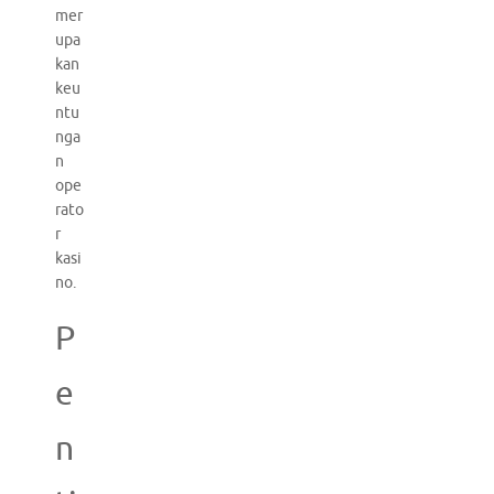
mer
upa
kan
keu
ntu
nga
n
ope
rato
r
kasi
no.
P
e
n