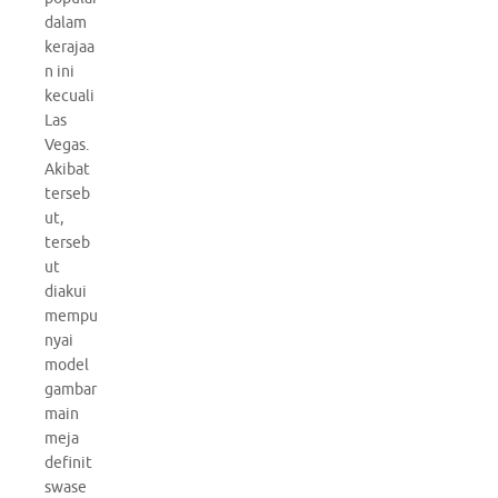
dalam
kerajaa
n ini
kecuali
Las
Vegas.
Akibat
terseb
ut,
terseb
ut
diakui
mempu
nyai
model
gambar
main
meja
definit
swase