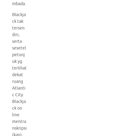
mbada.
Blackja
ck tak
tersen
diri,
serta
sesetel
petunj
uk yg
terlihat
dekat
ruang
Atlanti
c City
Blackja
ck on
line
mentra
nskripsi
(kan)