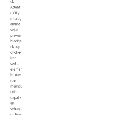
ck
Atlanti
c City
microg
aming
sejak
piawai
blackja
ck top-
of-the-
line
serta
elemen
hukum
nan
mampu
Dikau
dapatk
an
sebagai
on line.