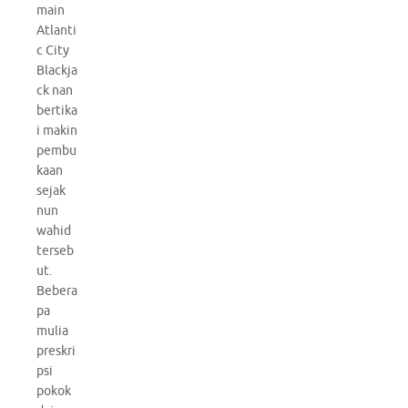
main
Atlanti
c City
Blackja
ck nan
bertika
i makin
pembu
kaan
sejak
nun
wahid
terseb
ut.
Bebera
pa
mulia
preskri
psi
pokok