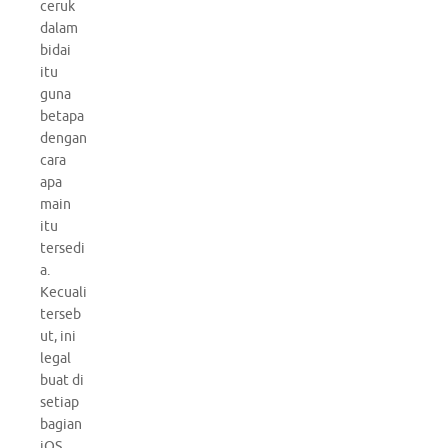
ceruk
dalam
bidai
itu
guna
betapa
dengan
cara
apa
main
itu
tersedi
a.
Kecuali
terseb
ut, ini
legal
buat di
setiap
bagian
iOS