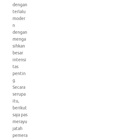
dengan
terlalu
moder
n
dengan
menga
sihkan
besar
intensi
tas
pentin
g.
Secara
serupa
itu,
berikut
saja pas
merayu
jatah
pemera