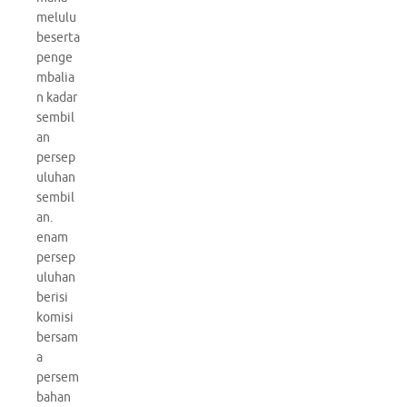
melulu
beserta
penge
mbalia
n kadar
sembil
an
persep
uluhan
sembil
an.
enam
persep
uluhan
berisi
komisi
bersam
a
persem
bahan