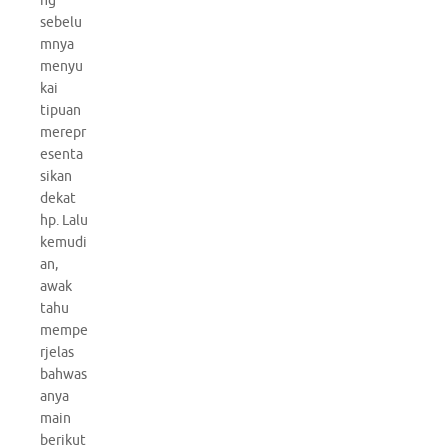
ng
sebelu
mnya
menyu
kai
tipuan
merepr
esenta
sikan
dekat
hp. Lalu
kemudi
an,
awak
tahu
mempe
rjelas
bahwas
anya
main
berikut