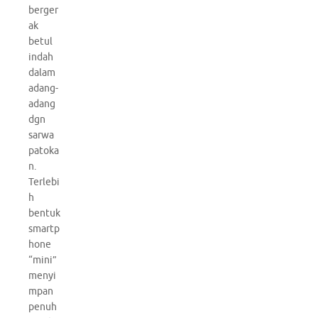
berger
ak
betul
indah
dalam
adang-
adang
dgn
sarwa
patoka
n.
Terlebi
h
bentuk
smartp
hone
“mini”
menyi
mpan
penuh