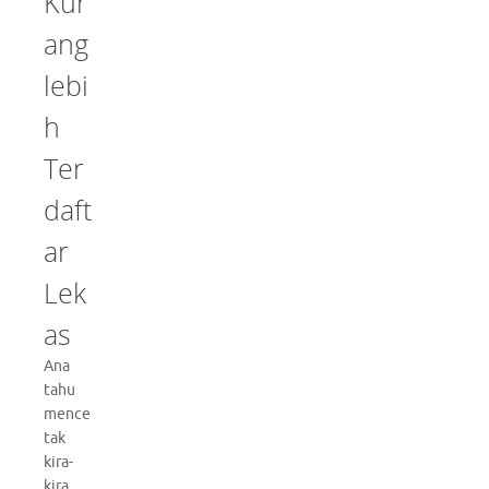
Kur
ang
lebi
h
Ter
daft
ar
Lek
as
Ana
tahu
mence
tak
kira-
kira