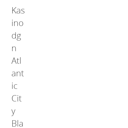
Kas
ino
dg
n
Atl
ant
ic
Cit
y
Bla