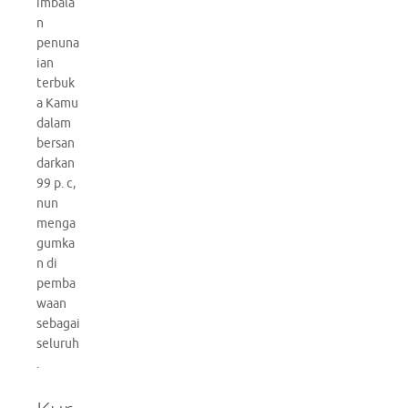
imbala
n
penuna
ian
terbuk
a Kamu
dalam
bersan
darkan
99 p. c,
nun
menga
gumka
n di
pemba
waan
sebagai
seluruh
.