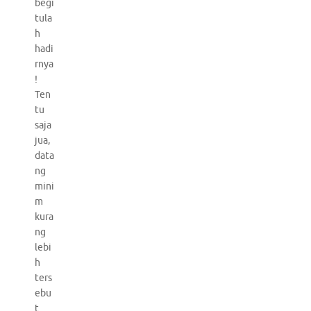
begi
tula
h
hadi
rnya
!
Ten
tu
saja
jua,
data
ng
mini
m
kura
ng
lebi
h
ters
ebu
t