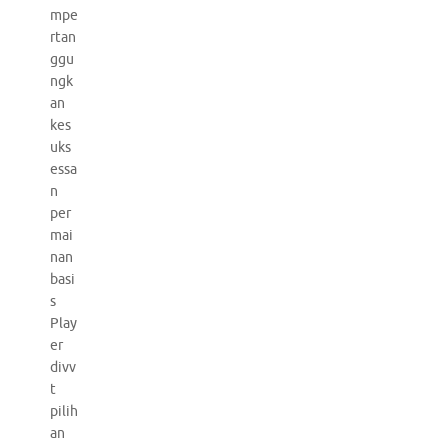
mpe
rtan
ggu
ngk
an
kes
uks
essa
n
per
mai
nan
basi
s
Play
er
divv
t
pilih
an