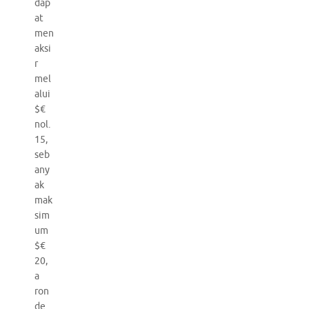
dap
at
men
aksi
r
mel
alui
$€
nol.
15,
seb
any
ak
mak
sim
um
$€
20,
a
ron
de.