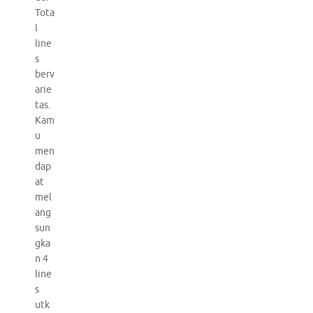
Tota
l
line
s
berv
arie
tas.
Kam
u
men
dap
at
mel
ang
sun
gka
n 4
line
s
utk