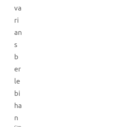
va
ri
an
s
b
er
le
bi
ha
n