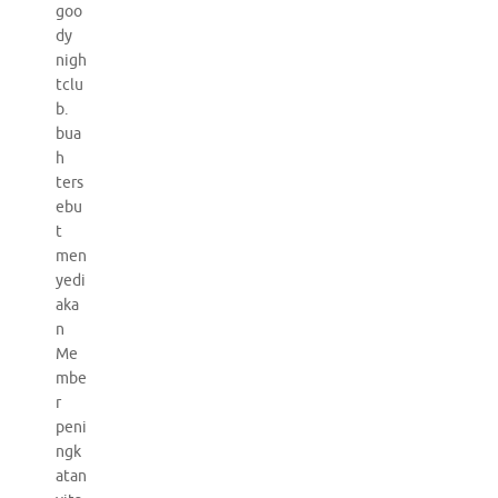
goo
dy
nigh
tclu
b.
bua
h
ters
ebu
t
men
yedi
aka
n
Me
mbe
r
peni
ngk
atan