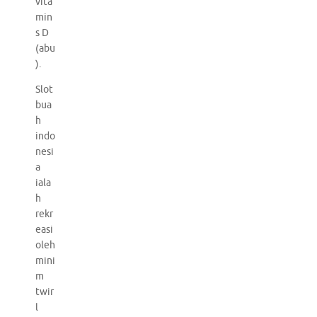
vita
min
s D
(abu
).
Slot
bua
h
indo
nesi
a
iala
h
rekr
easi
oleh
mini
m
twir
l