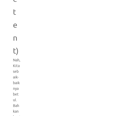
t
e
n
t)
Nah,
Kita
seb
aik-
baik
nya
bet
ul.
Bah
kan