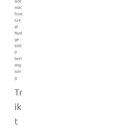
slot
mac
hine
Gre
at
Nud
ge
600
0
berl
ang
sun
g.
Tr
ik
t