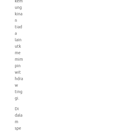
kem
ung
kina
n
tiad
a
lain
utk
me
mim
pin
wit
hdra
w
ting
gi.
Di
dala
m
spe