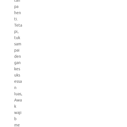
tan
pa
hen
ti.
Teta
pi,
tuk
sam
pai
den
gan
kes
uks
essa
n
luas,
Awa
k
waji
b
me