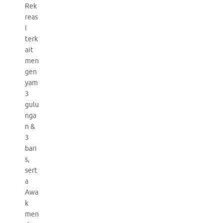
Rek
reas
i
terk
ait
men
gen
yam
3
gulu
nga
n &
3
bari
s,
sert
a
Awa
k
men