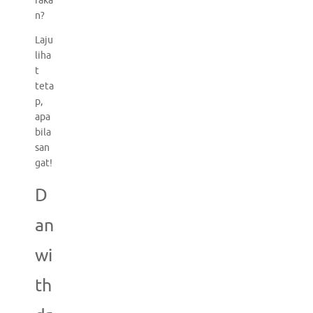
raka
n?
Laju
liha
t
teta
p,
apa
bila
san
gat!
D
an
wi
th