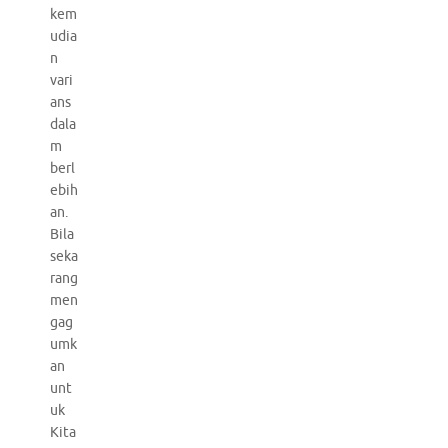
kem
udia
n
vari
ans
dala
m
berl
ebih
an.
Bila
seka
rang
men
gag
umk
an
unt
uk
Kita