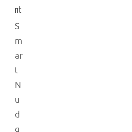
nt
S
m
ar
t
N
u
d
g