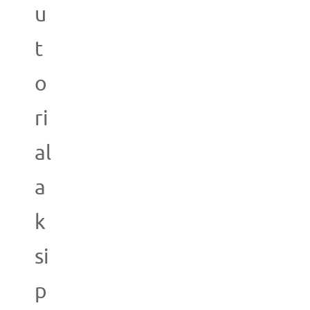
u
t
o
ri
al
a
k
si
p