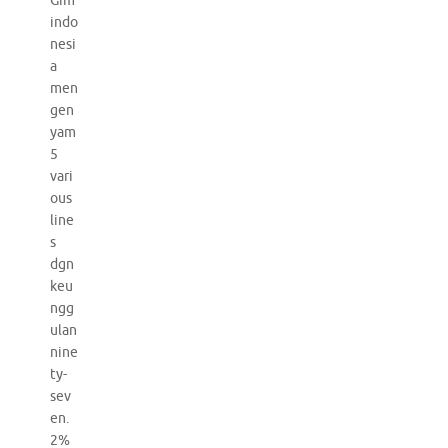
Gim
indo
nesi
a
men
gen
yam
5
vari
ous
line
s
dgn
keu
ngg
ulan
nine
ty-
sev
en.
2%