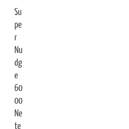
Su
pe
r
Nu
dg
e
60
00
Ne
te