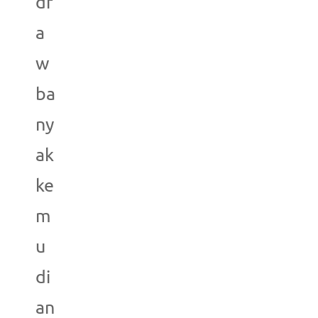
dr
a
w
ba
ny
ak
ke
m
u
di
an