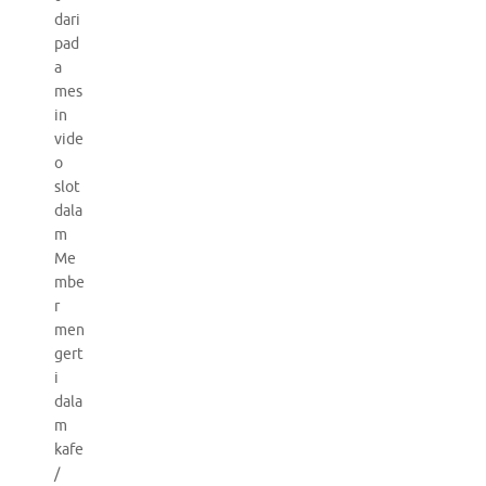
dari
pad
a
mes
in
vide
o
slot
dala
m
Me
mbe
r
men
gert
i
dala
m
kafe
/