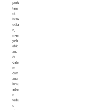
jauh
lanj
ut
kem
udia
n,
men
yeb
abk
an,
di
dala
m
dim
ana
keaj
aiba
n
vide
o