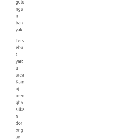
gulu
nga
n
ban
yak.
Ters
ebu
t
yait
u
area
Kam
uj
men
gha
silka
n
dor
ong
an