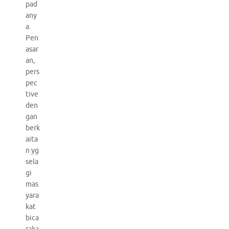
pad
any
a.
Pen
asar
an,
pers
pec
tive
den
gan
berk
aita
n yg
sela
gi
mas
yara
kat
bica