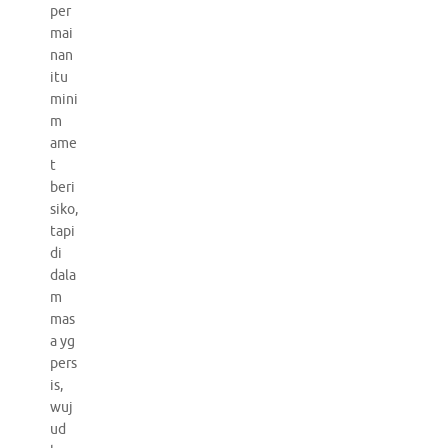
per
mai
nan
itu
mini
m
ame
t
beri
siko,
tapi
di
dala
m
mas
a yg
pers
is,
wuj
ud