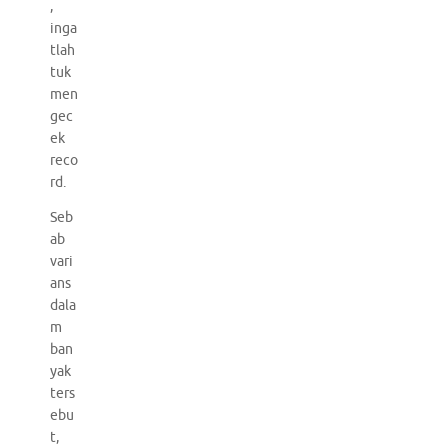
,
inga
tlah
tuk
men
gec
ek
reco
rd.
Seb
ab
vari
ans
dala
m
ban
yak
ters
ebu
t,