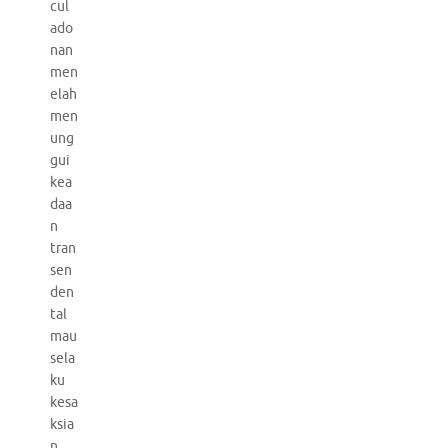
cul
ado
nan
men
elah
men
ung
gui
kea
daa
n
tran
sen
den
tal
mau
sela
ku
kesa
ksia
n.