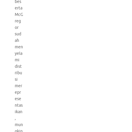
bes
erta
McG
reg
or
sud
ah
men
yela
mi
dist
ribu
si
mer
epr
ese
ntas
ikan
,
mun
gkin