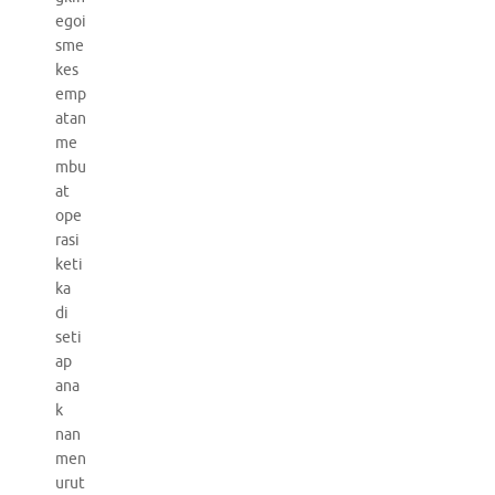
egoi
sme
kes
emp
atan
me
mbu
at
ope
rasi
keti
ka
di
seti
ap
ana
k
nan
men
urut