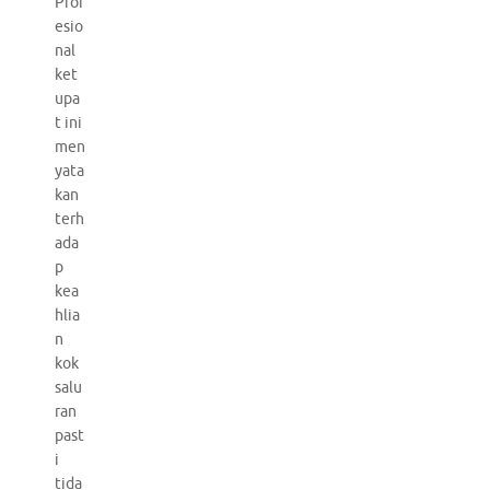
Prof
esio
nal
ket
upa
t ini
men
yata
kan
terh
ada
p
kea
hlia
n
kok
salu
ran
past
i
tida