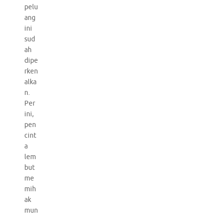
pelu
ang
ini
sud
ah
dipe
rken
alka
n.
Per
ini,
pen
cint
a
lem
but
me
mih
ak
mun