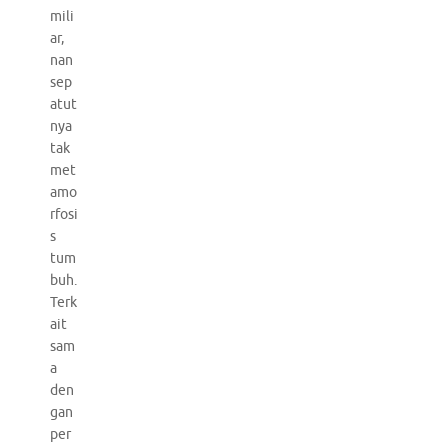
mili
ar,
nan
sep
atut
nya
tak
met
amo
rfosi
s
tum
buh.
Terk
ait
sam
a
den
gan
per