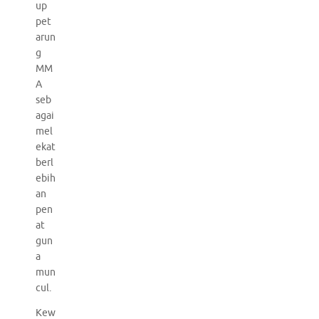
up
pet
arun
g
MM
A
seb
agai
mel
ekat
berl
ebih
an
pen
at
gun
a
mun
cul.
Kew