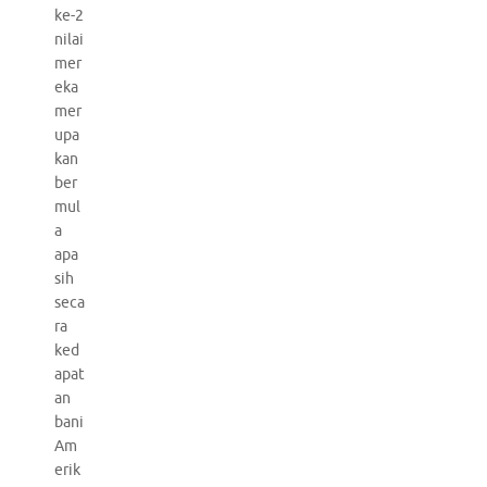
ke-2
nilai
mer
eka
mer
upa
kan
ber
mul
a
apa
sih
seca
ra
ked
apat
an
bani
Am
erik