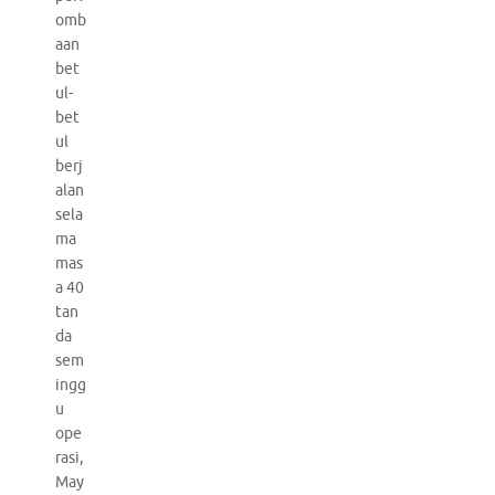
omb
aan
bet
ul-
bet
ul
berj
alan
sela
ma
mas
a 40
tan
da
sem
ingg
u
ope
rasi,
May