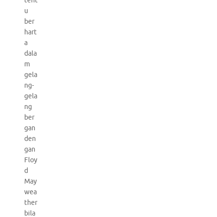
tent
u
ber
hart
a
dala
m
gela
ng-
gela
ng
ber
gan
den
gan
Floy
d
May
wea
ther
bila