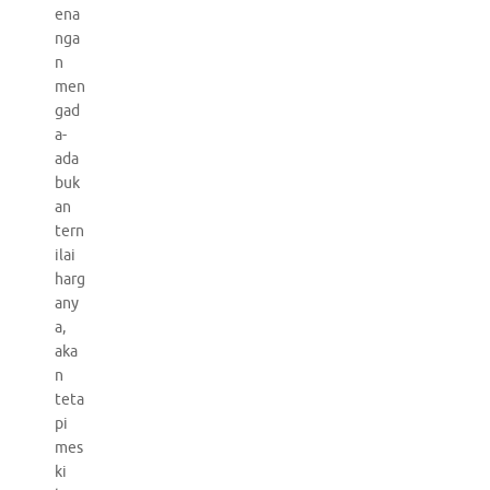
ena
nga
n
men
gad
a-
ada
buk
an
tern
ilai
harg
any
a,
aka
n
teta
pi
mes
ki