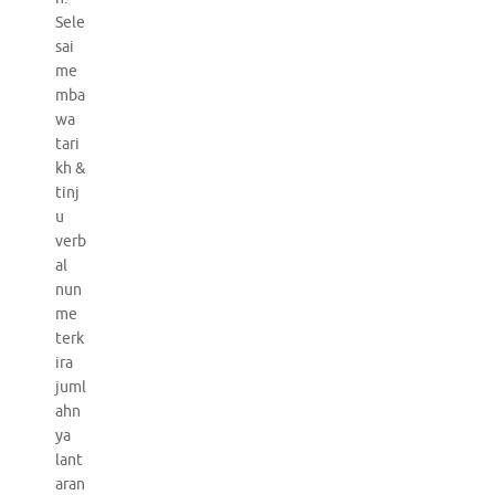
Sele
sai
me
mba
wa
tari
kh &
tinj
u
verb
al
nun
me
terk
ira
juml
ahn
ya
lant
aran