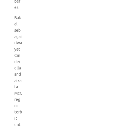
ber
es.
Bak
al
seb
agai
riwa
yat
Cin
der
ella
and
aika
ta
McG
reg
or
terb
it
unt