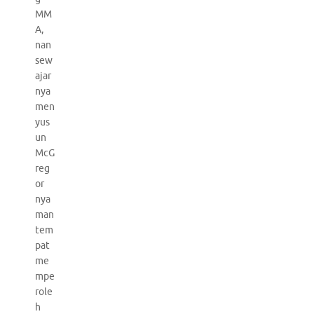
MM
A,
nan
sew
ajar
nya
men
yus
un
McG
reg
or
nya
man
tem
pat
me
mpe
role
h