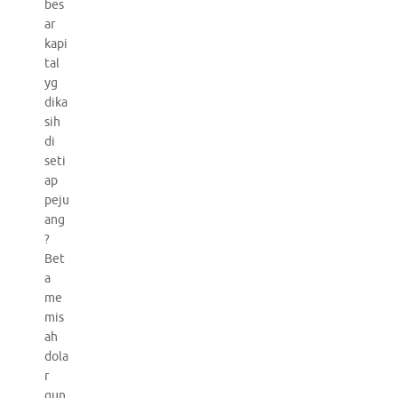
bes
ar
kapi
tal
yg
dika
sih
di
seti
ap
peju
ang
?
Bet
a
me
mis
ah
dola
r
gun