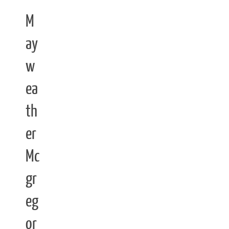
M
ay
w
ea
th
er
Mc
gr
eg
or