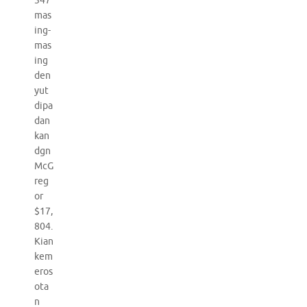
347
mas
ing-
mas
ing
den
yut
dipa
dan
kan
dgn
McG
reg
or
$17,
804.
Kian
kem
eros
ota
n