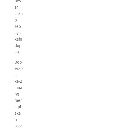
bes
ar
caka
p
seb
aya
kehi
dup
an.
Beb
erap
a
ke-2
lana
ng
men
cipt
aka
n
tota