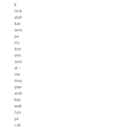
k
terk
alah
kan
seru
pa
itu
kon
ven
sion
al –
me
mus
yaw
arah
kan
wak
tun
ya
cuk