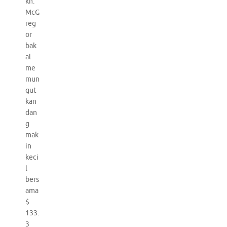
kh.
McG
reg
or
bak
al
me
mun
gut
kan
dan
g
mak
in
keci
l
bers
ama
$
133.
3