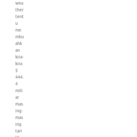
wea
ther
tent
u
me
mbu
ahk
an
kira-
kira
$
444.
4
mili
ar
mas
ing-
mas
ing
tari