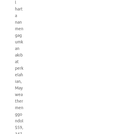
l
hart
a
nan
men
gag
umk
an
akib
at
perk
elah
ian,
May
wea
ther
men
ggo
ndol
$59,