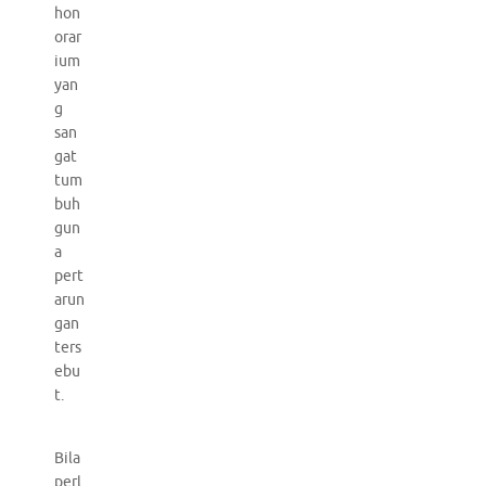
hon
orar
ium
yan
g
san
gat
tum
buh
gun
a
pert
arun
gan
ters
ebu
t.
Bila
perl