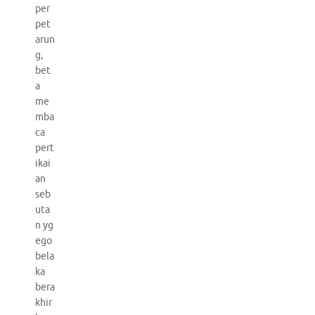
per
pet
arun
g,
bet
a
me
mba
ca
pert
ikai
an
seb
uta
n yg
ego
bela
ka
bera
khir