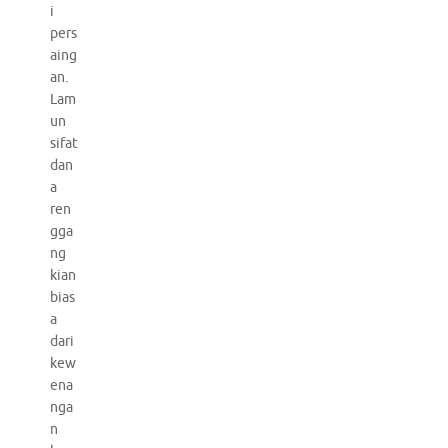
i
pers
aing
an.
Lam
un
sifat
dan
a
ren
gga
ng
kian
bias
a
dari
kew
ena
nga
n