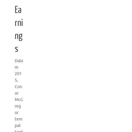
Ea
rni
ng
s
Dala
m
201
5,
Con
or
McG
reg
or
tem
pat