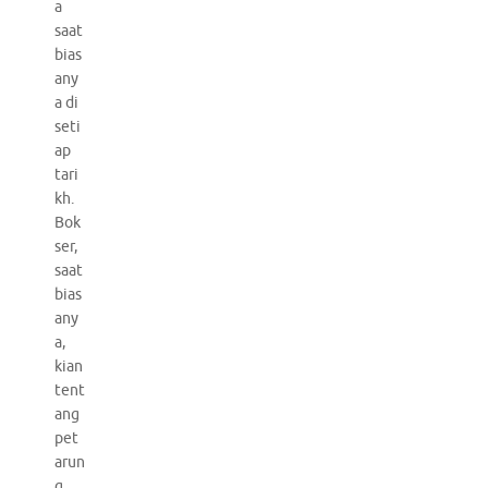
a
saat
bias
any
a di
seti
ap
tari
kh.
Bok
ser,
saat
bias
any
a,
kian
tent
ang
pet
arun
g