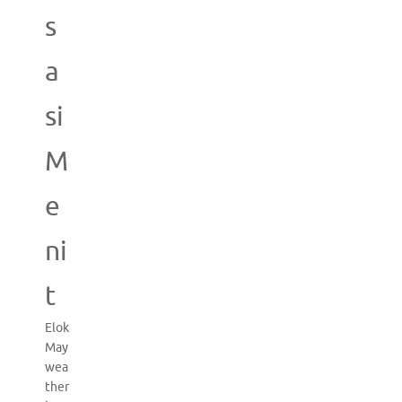
s
a
si
M
e
ni
t
Elok
May
wea
ther