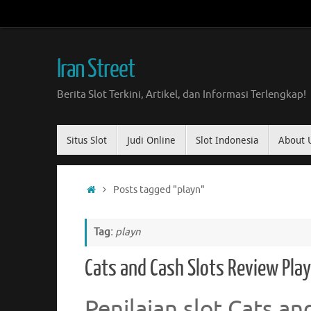
Skip
to
content
Iran Street
Berita Slot Terkini, Artikel, dan Informasi Terlengkap!
Skip
Situs Slot
Judi Online
Slot Indonesia
About 
to
content
Home
Posts tagged "playn"
Tag:
playn
Cats and Cash Slots Review Pla
Penilaian slot Cats an