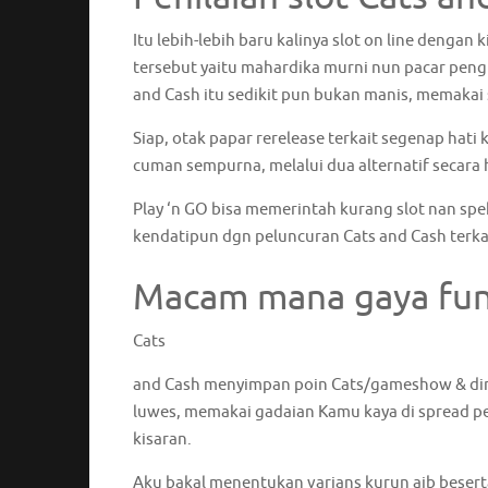
Itu lebih-lebih baru kalinya slot on line dengan
tersebut yaitu mahardika murni nun pacar pengu
and Cash itu sedikit pun bukan manis, memakai
Siap, otak papar rerelease terkait segenap hati
cuman sempurna, melalui dua alternatif secara h
Play ‘n GO bisa memerintah kurang slot nan spe
kendatipun dgn peluncuran Cats and Cash terka
Macam mana gaya fung
Cats
and Cash menyimpan poin Cats/gameshow & dimain
luwes, memakai gadaian Kamu kaya di spread pen
kisaran.
Aku bakal menentukan varians kurun aib beserta