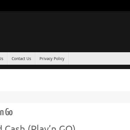
Us
Contact Us
Privacy Policy
yn Go
d Cash (Play’n GO)