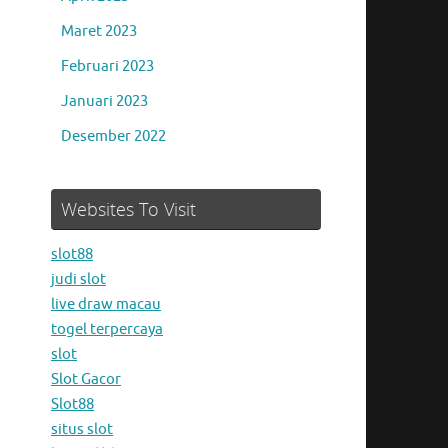
Maret 2023
Februari 2023
Januari 2023
Desember 2022
Websites To Visit
slot88
judi slot
live draw macau
togel terpercaya
slot
Slot Gacor
Slot88
situs slot