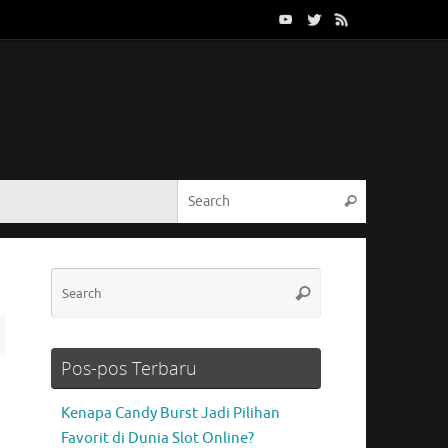
Search for:
Search
Search
Search
for:
Pos-pos Terbaru
Kenapa Candy Burst Jadi Pilihan
Favorit di Dunia Slot Online?