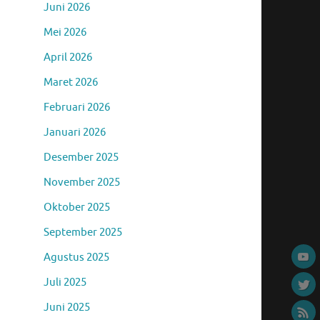
Juni 2026
Mei 2026
April 2026
Maret 2026
Februari 2026
Januari 2026
Desember 2025
November 2025
Oktober 2025
September 2025
Agustus 2025
Juli 2025
Juni 2025