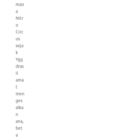
man
a
Nitr
o
Circ
us
seja
k
Ygg
dras
il
ama
t
men
ges
alka
n
ana,
bet
a