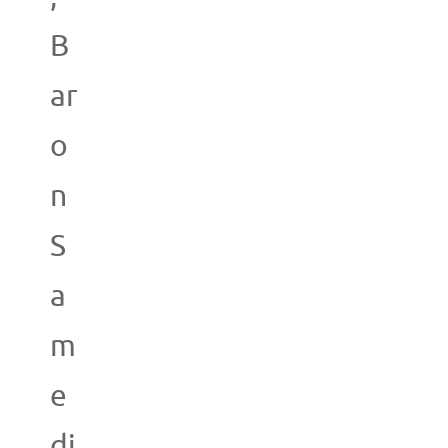
B
ar
o
n
S
a
m
e
di