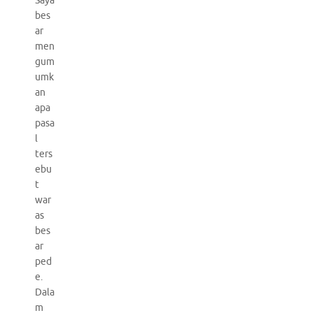
Saya
bes
ar
men
gum
umk
an
apa
pasa
l
ters
ebu
t
war
as
bes
ar
ped
e.
Dala
m