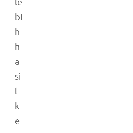
le
bi
h
h
a
si
l
k
e