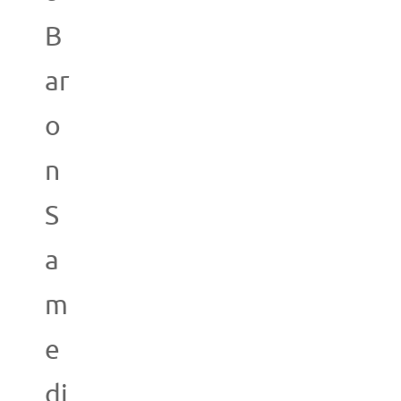
B
ar
o
n
S
a
m
e
di