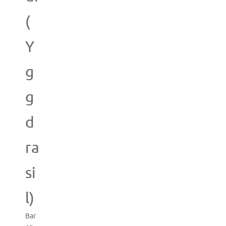
(
Y
g
g
d
ra
si
l)
Bar