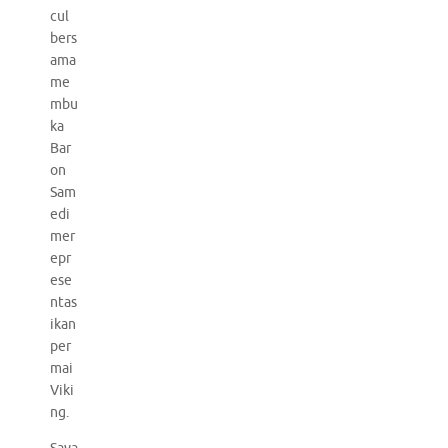
cul
bers
ama
me
mbu
ka
Bar
on
Sam
edi
mer
epr
ese
ntas
ikan
per
mai
Viki
ng.