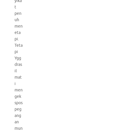
yika
t
pen
uh
men
eta
pi.
Teta
pi
Ygg
dras
il
mat
i
men
gek
spos
peg
ang
an
mun