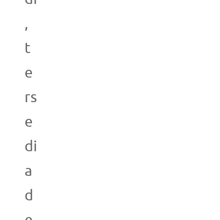
,
t
e
rs
e
di
a
d
e