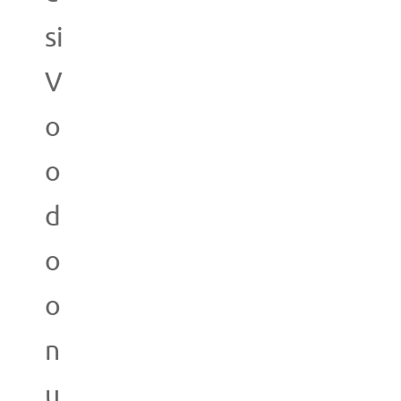
si
V
o
o
d
o
o
n
u