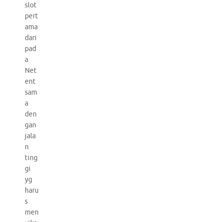
slot
pert
ama
dari
pad
a
Net
ent
sam
a
den
gan
jala
n
ting
gi
yg
haru
s
men