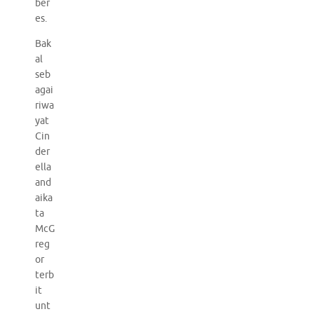
ber
es.
Bak
al
seb
agai
riwa
yat
Cin
der
ella
and
aika
ta
McG
reg
or
terb
it
unt