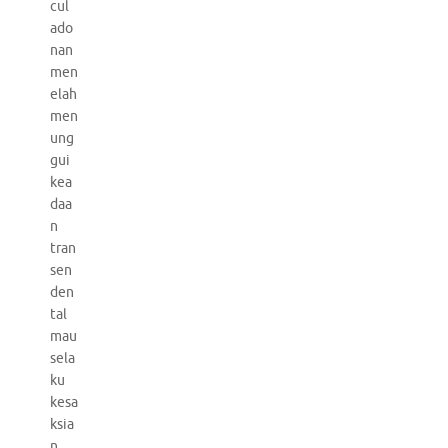
cul
ado
nan
men
elah
men
ung
gui
kea
daa
n
tran
sen
den
tal
mau
sela
ku
kesa
ksia
n.