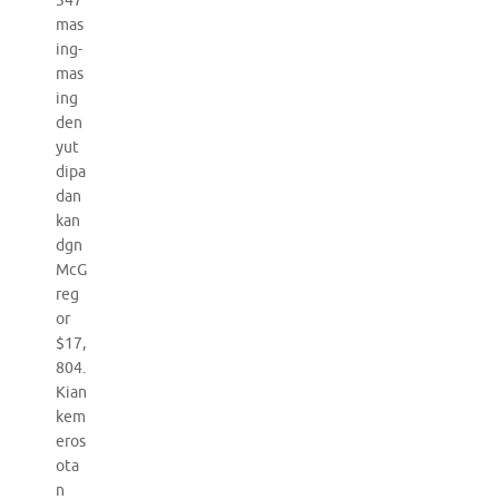
347
mas
ing-
mas
ing
den
yut
dipa
dan
kan
dgn
McG
reg
or
$17,
804.
Kian
kem
eros
ota
n