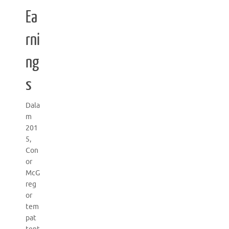
Ea
rni
ng
s
Dala
m
201
5,
Con
or
McG
reg
or
tem
pat