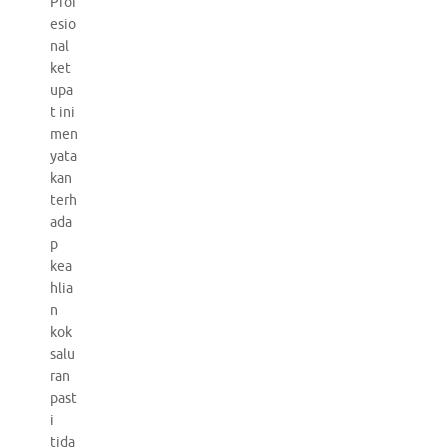
Prof
esio
nal
ket
upa
t ini
men
yata
kan
terh
ada
p
kea
hlia
n
kok
salu
ran
past
i
tida