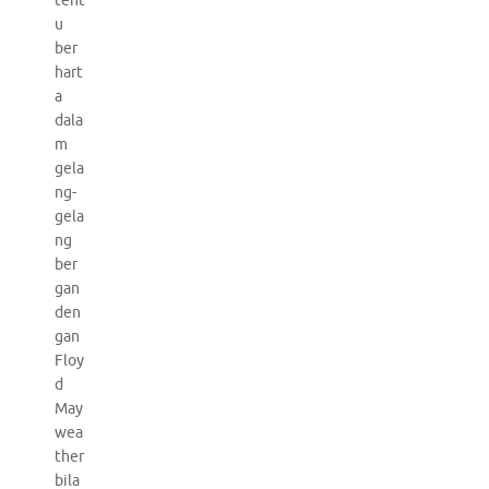
tent
u
ber
hart
a
dala
m
gela
ng-
gela
ng
ber
gan
den
gan
Floy
d
May
wea
ther
bila