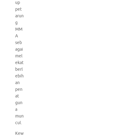
up
pet
arun
g
MM
A
seb
agai
mel
ekat
berl
ebih
an
pen
at
gun
a
mun
cul.
Kew