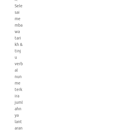
Sele
sai
me
mba
wa
tari
kh &
tinj
u
verb
al
nun
me
terk
ira
juml
ahn
ya
lant
aran