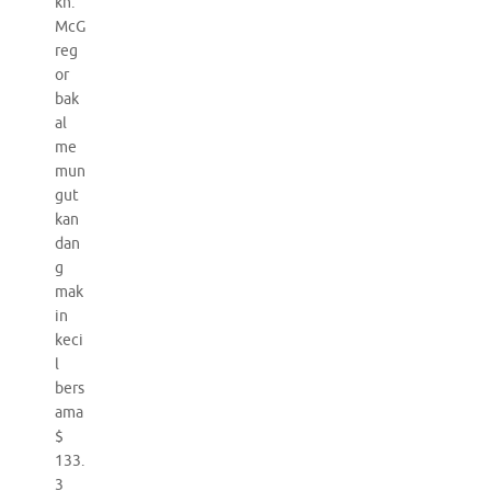
kh.
McG
reg
or
bak
al
me
mun
gut
kan
dan
g
mak
in
keci
l
bers
ama
$
133.
3