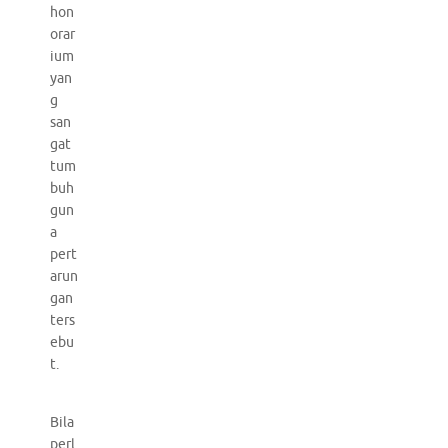
hon
orar
ium
yan
g
san
gat
tum
buh
gun
a
pert
arun
gan
ters
ebu
t.
Bila
perl