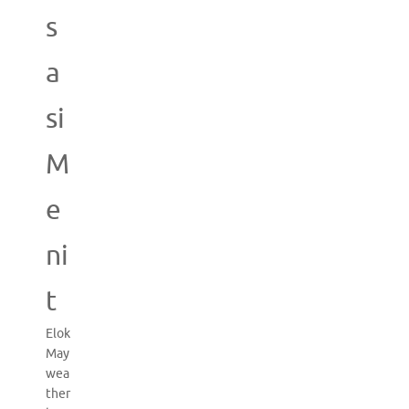
s
a
si
M
e
ni
t
Elok
May
wea
ther