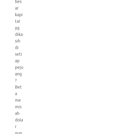
bes
ar
kapi
tal
yg
dika
sih
di
seti
ap
peju
ang
?
Bet
a
me
mis
ah
dola
r
gun