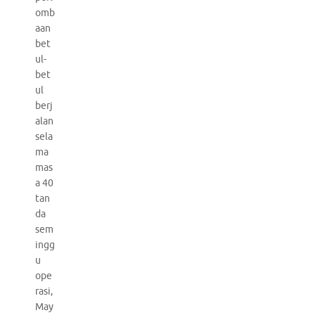
omb
aan
bet
ul-
bet
ul
berj
alan
sela
ma
mas
a 40
tan
da
sem
ingg
u
ope
rasi,
May