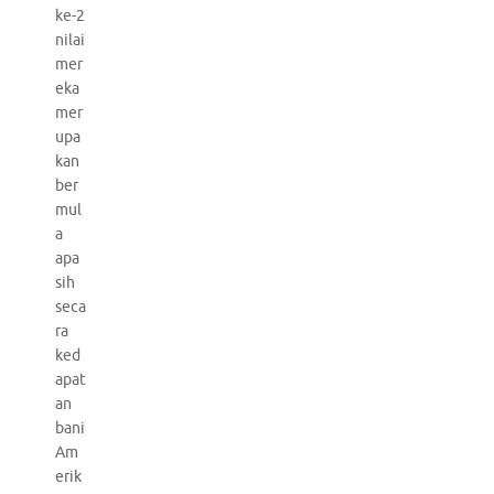
ke-2
nilai
mer
eka
mer
upa
kan
ber
mul
a
apa
sih
seca
ra
ked
apat
an
bani
Am
erik