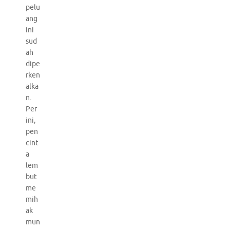
pelu
ang
ini
sud
ah
dipe
rken
alka
n.
Per
ini,
pen
cint
a
lem
but
me
mih
ak
mun