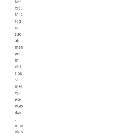
bes
erta
McG
reg
or
sud
ah
men
yela
mi
dist
ribu
si
mer
epr
ese
ntas
ikan
,
mun
gkin