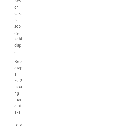
bes
ar
caka
p
seb
aya
kehi
dup
an.
Beb
erap
a
ke-2
lana
ng
men
cipt
aka
n
tota