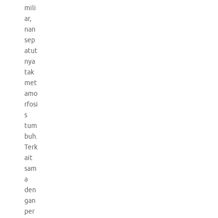
mili
ar,
nan
sep
atut
nya
tak
met
amo
rfosi
s
tum
buh.
Terk
ait
sam
a
den
gan
per