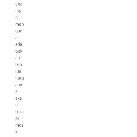
ena
nga
n
men
gad
a-
ada
buk
an
tern
ilai
harg
any
a,
aka
n
teta
pi
mes
ki