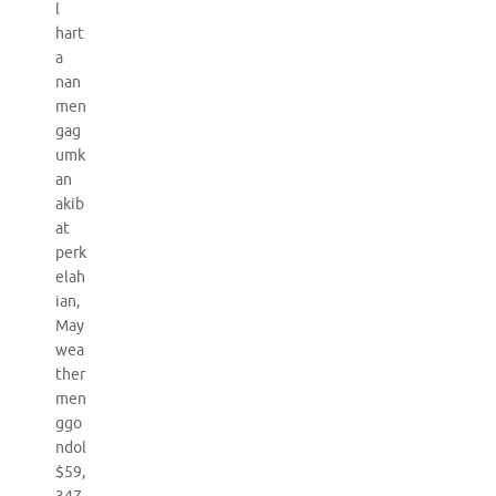
l
hart
a
nan
men
gag
umk
an
akib
at
perk
elah
ian,
May
wea
ther
men
ggo
ndol
$59,