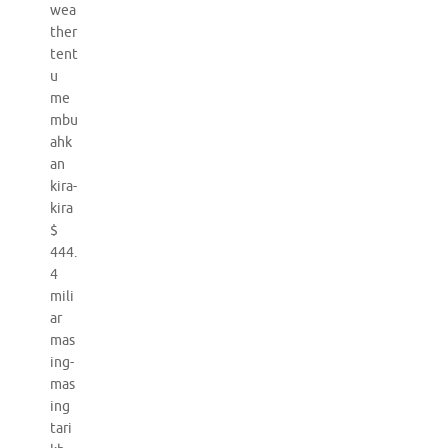
wea
ther
tent
u
me
mbu
ahk
an
kira-
kira
$
444.
4
mili
ar
mas
ing-
mas
ing
tari