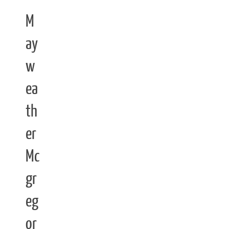
M
ay
w
ea
th
er
Mc
gr
eg
or