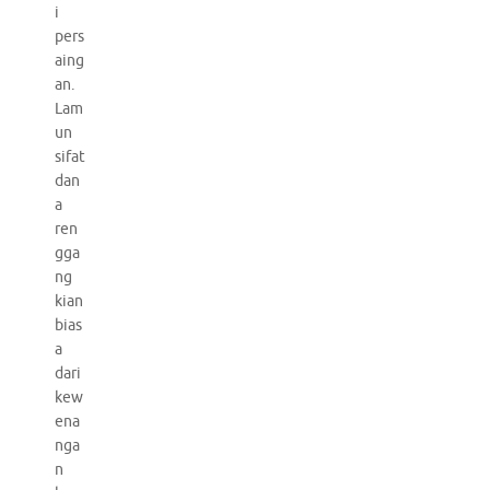
i
pers
aing
an.
Lam
un
sifat
dan
a
ren
gga
ng
kian
bias
a
dari
kew
ena
nga
n