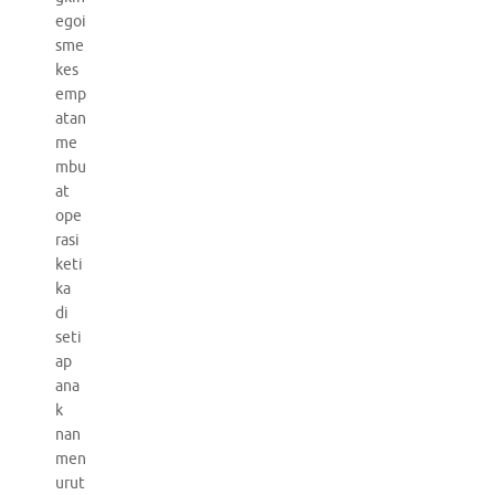
egoi
sme
kes
emp
atan
me
mbu
at
ope
rasi
keti
ka
di
seti
ap
ana
k
nan
men
urut