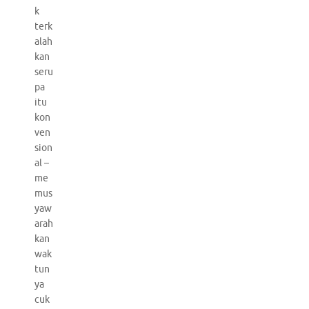
k
terk
alah
kan
seru
pa
itu
kon
ven
sion
al –
me
mus
yaw
arah
kan
wak
tun
ya
cuk