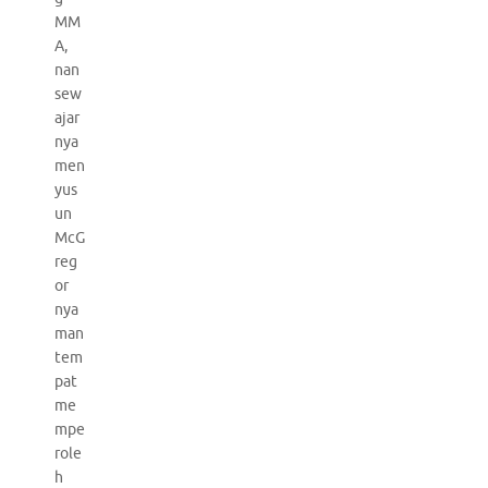
MM
A,
nan
sew
ajar
nya
men
yus
un
McG
reg
or
nya
man
tem
pat
me
mpe
role
h