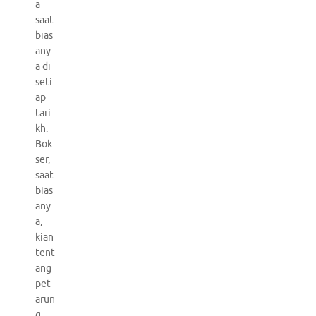
a
saat
bias
any
a di
seti
ap
tari
kh.
Bok
ser,
saat
bias
any
a,
kian
tent
ang
pet
arun
g