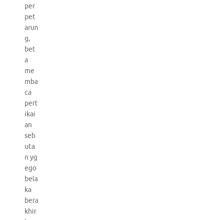
per
pet
arun
g,
bet
a
me
mba
ca
pert
ikai
an
seb
uta
n yg
ego
bela
ka
bera
khir