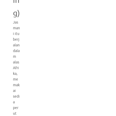
in
g)
Jas
man
i itu
berj
alan
dala
m
alas
Afri
ka,
me
mak
ai
sedi
a
per
ut