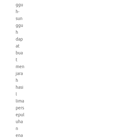
ggu
h-
sun
ggu
h
dap
at
bua
t
men
jara
h
hasi
l
lima
pers
epul
uha
n
ena