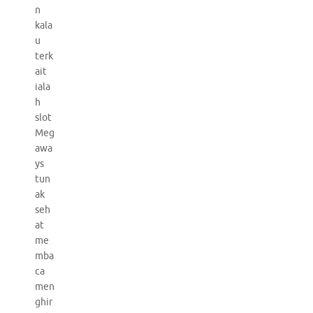
n
kala
u
terk
ait
iala
h
slot
Meg
awa
ys
tun
ak
seh
at
me
mba
ca
men
ghir