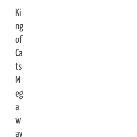
Ki
ng
of
Ca
ts
M
eg
a
w
ay