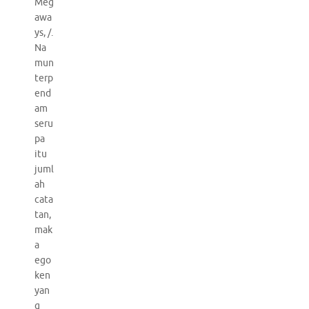
Meg
awa
ys, /.
Na
mun
terp
end
am
seru
pa
itu
juml
ah
cata
tan,
mak
a
ego
ken
yan
g