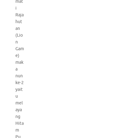
mat
i
Raja
hut
an
(Lio
n
Gam
e)
mak
a
nun
ke-2
yait
u
mel
aya
ng
Hita
m
Pu