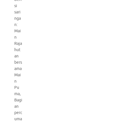
si
sari
nga
n:
Mai
n
Raja
hut
an
bers
ama
Mai
n
Pu
ma,
Bagi
an
perc
uma