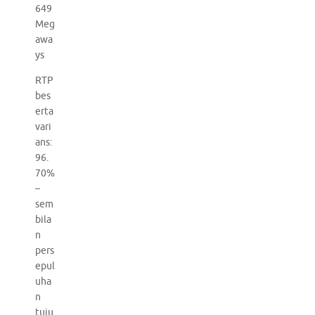
649
Meg
awa
ys
RTP
bes
erta
vari
ans:
96.
70%
–
sem
bila
n
pers
epul
uha
n
tuju