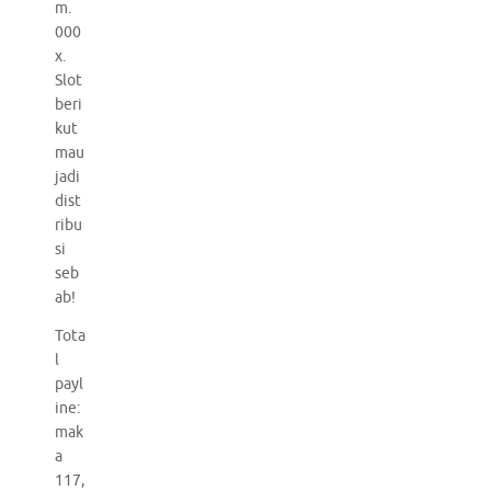
m.
000
x.
Slot
beri
kut
mau
jadi
dist
ribu
si
seb
ab!
Tota
l
payl
ine:
mak
a
117,