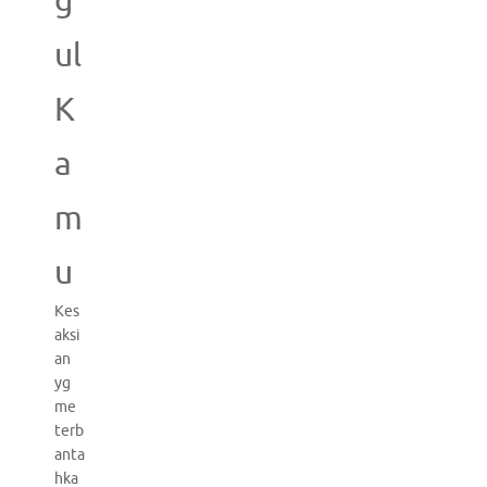
g
ul
K
a
m
u
Kes
aksi
an
yg
me
terb
anta
hka