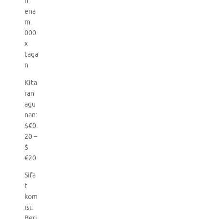
n
ena
m.
000
x
taga
n
Kita
ran
agu
nan:
$€0.
20 –
$
€20
Sifa
t
kom
isi:
Beri