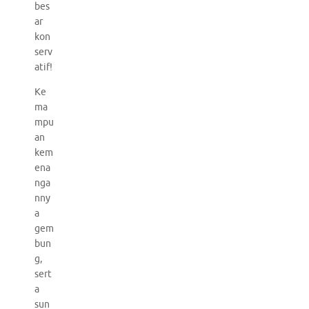
bes
ar
kon
serv
atif!
Ke
ma
mpu
an
kem
ena
nga
nny
a
gem
bun
g,
sert
a
sun