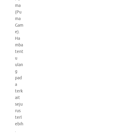
ma
(Pu
ma
Gam
e).
Ha
mba
tent
u
ulan
g
pad
a
terk
ait
seju
rus
terl
ebih
.