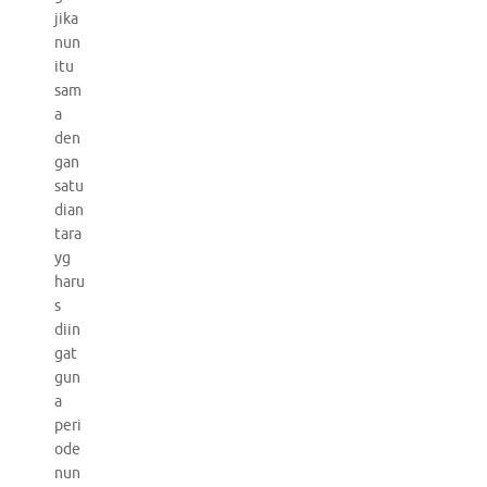
jika
nun
itu
sam
a
den
gan
satu
dian
tara
yg
haru
s
diin
gat
gun
a
peri
ode
nun