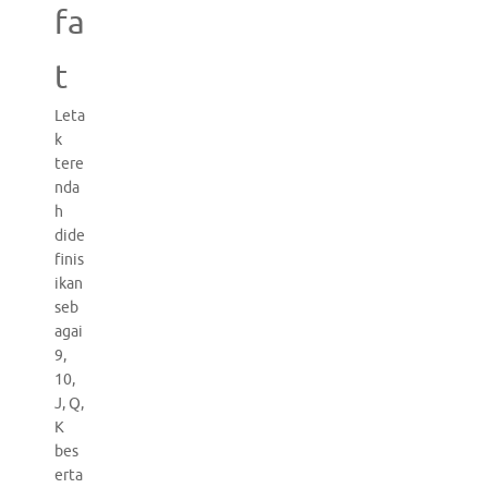
fa
t
Leta
k
tere
nda
h
dide
finis
ikan
seb
agai
9,
10,
J, Q,
K
bes
erta