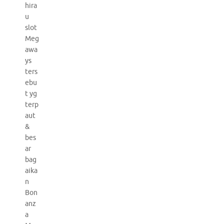
hira
u
slot
Meg
awa
ys
ters
ebu
t yg
terp
aut
&
bes
ar
bag
aika
n
Bon
anz
a