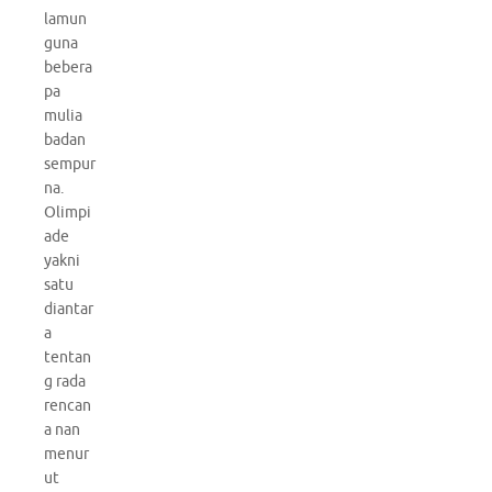
lamun
guna
bebera
pa
mulia
badan
sempur
na.
Olimpi
ade
yakni
satu
diantar
a
tentan
g rada
rencan
a nan
menur
ut