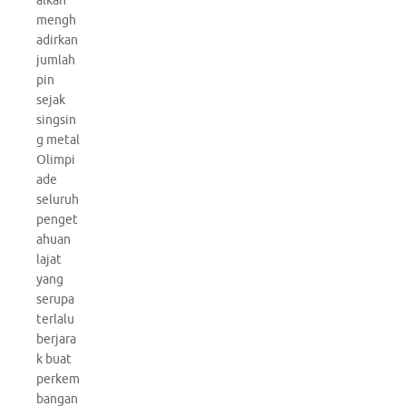
alkan
mengh
adirkan
jumlah
pin
sejak
singsin
g metal
Olimpi
ade
seluruh
penget
ahuan
lajat
yang
serupa
terlalu
berjara
k buat
perkem
bangan