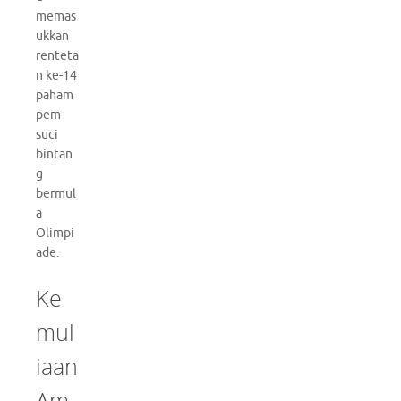
memas
ukkan
renteta
n ke-14
paham
pem
suci
bintan
g
bermul
a
Olimpi
ade.
Ke
mul
iaan
Am