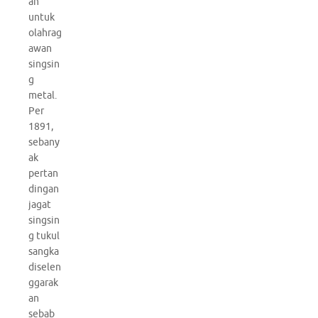
an
untuk
olahrag
awan
singsin
g
metal.
Per
1891,
sebany
ak
pertan
dingan
jagat
singsin
g tukul
sangka
diselen
ggarak
an
sebab