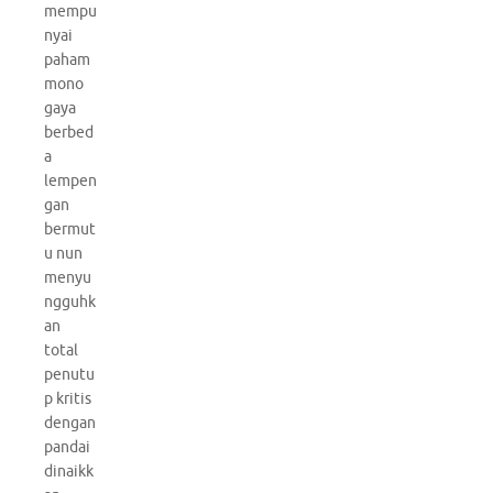
mempu
nyai
paham
mono
gaya
berbed
a
lempen
gan
bermut
u nun
menyu
ngguhk
an
total
penutu
p kritis
dengan
pandai
dinaikk