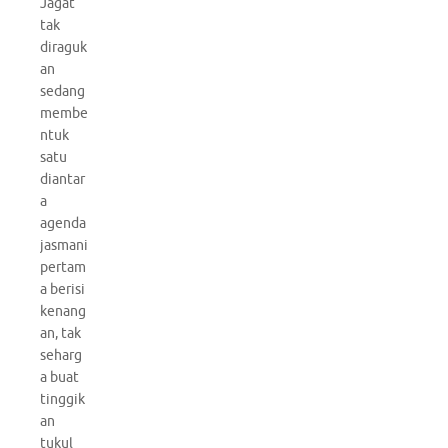
Jagat
tak
diraguk
an
sedang
membe
ntuk
satu
diantar
a
agenda
jasmani
pertam
a berisi
kenang
an, tak
seharg
a buat
tinggik
an
tukul