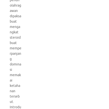
penuh
olahrag
awan
dipaksa
buat
menga
ngkat
steroid
buat
mempe
rpanjan
g
domina
si
memak
ai
ketaha
nan
terseb
ut.
Introdu