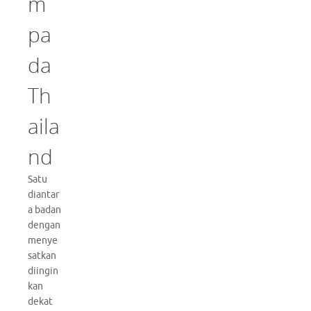
m
pa
da
Th
aila
nd
Satu
diantar
a badan
dengan
menye
satkan
diingin
kan
dekat