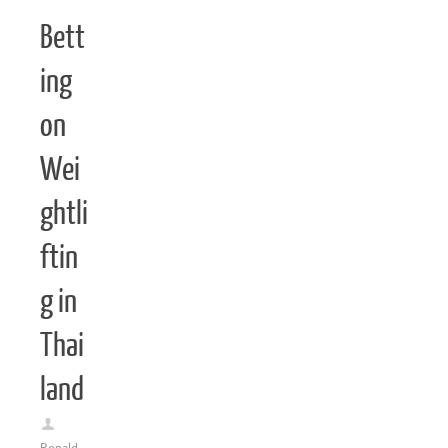
Bett
ing
on
Wei
ghtli
ftin
g in
Thai
land