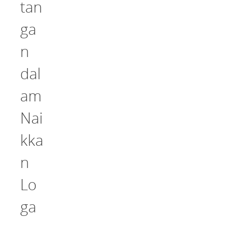
tan
ga
n
dal
am
Nai
kka
n
Lo
ga