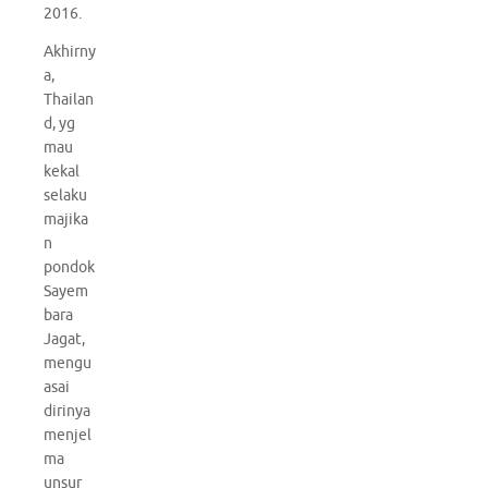
2016.
Akhirny
a,
Thailan
d, yg
mau
kekal
selaku
majika
n
pondok
Sayem
bara
Jagat,
mengu
asai
dirinya
menjel
ma
unsur