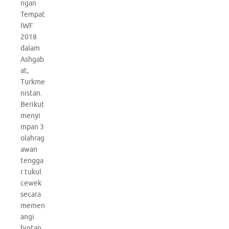
ngan
Tempat
IWF
2018
dalam
Ashgab
at,
Turkme
nistan.
Berikut
menyi
mpan 3
olahrag
awan
tengga
r tukul
cewek
secara
memen
angi
bintan