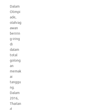
Dalam
Olimpi
ade,
olahrag
awan
beririn
g-iring
di
dalam
total
golong
an
memak
ai
tanggu
ng.
Dalam
2016,
Thailan
d