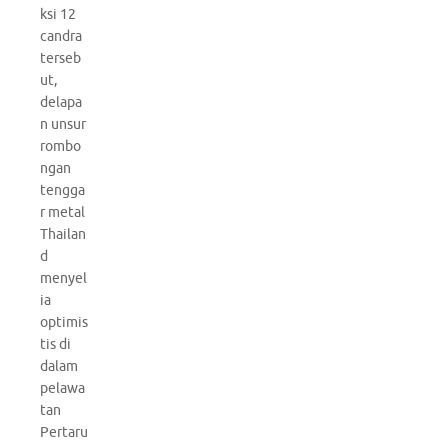
ksi 12
candra
terseb
ut,
delapa
n unsur
rombo
ngan
tengga
r metal
Thailan
d
menyel
ia
optimis
tis di
dalam
pelawa
tan
Pertaru