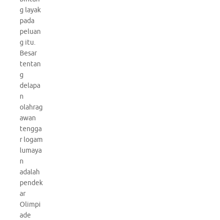
g layak
pada
peluan
g itu.
Besar
tentan
g
delapa
n
olahrag
awan
tengga
r logam
lumaya
n
adalah
pendek
ar
Olimpi
ade