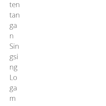
ten
tan
ga
n
Sin
gsi
ng
Lo
ga
m