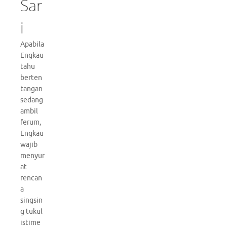
Sar
i
Apabila
Engkau
tahu
berten
tangan
sedang
ambil
ferum,
Engkau
wajib
menyur
at
rencan
a
singsin
g tukul
istime