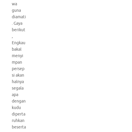
wa
guna
diamati
. Gaya
berikut
,
Engkau
bakal
menyi
mpan
persep
si akan
halnya
segala
apa
dengan
kudu
diperta
ruhkan
beserta