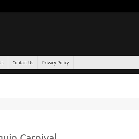
Us
Contact Us
Privacy Policy
uin Carnival