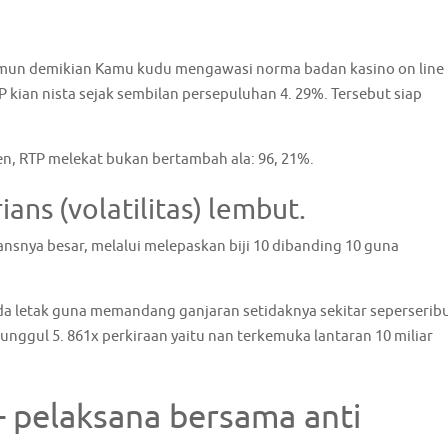
amun demikian Kamu kudu mengawasi norma badan kasino on line
kian nista sejak sembilan persepuluhan 4. 29%. Tersebut siap
, RTP melekat bukan bertambah ala: 96, 21%.
ians (volatilitas) lembut.
nsnya besar, melalui melepaskan biji 10 dibanding 10 guna
da letak guna memandang ganjaran setidaknya sekitar seperserib
unggul 5. 861x perkiraan yaitu nan terkemuka lantaran 10 miliar
– pelaksana bersama anti