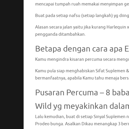
mencapai tumpah ruah memakai menyimpan gel
Buat pada setiap nafsu (setiap langkah) yg diin
Alasan secara jalan yaitu jika kurang Harlequi
pengganda ditambahkan.
Betapa dengan cara apa 
Kamu mengindra kisaran percuma secara mengu
Kamu pula siap menghabiskan Sifat Suplemen &
bermanfaatnya, apabila Kamu tahu menaja bers
Pusaran Percuma – 8 bab
Wild yg meyakinkan dalam 
Lalu kemudian, buat di setiap Sinyal Suplemen
Prodeo bunga. Asalkan Dikau menangkap 3 bermu