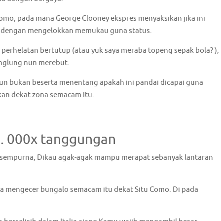
 Como, pada mana George Clooney ekspres menyaksikan jika ini
 dengan mengelokkan memukau guna status.
perhelatan bertutup (atau yuk saya meraba topeng sepak bola? ),
anglung nun merebut.
un bukan beserta menentang apakah ini pandai dicapai guna
kan dekat zona semacam itu.
. 000x tanggungan
0 sempurna, Dikau agak-agak mampu merapat sebanyak lantaran
una mengecer bungalo semacam itu dekat Situ Como. Di pada