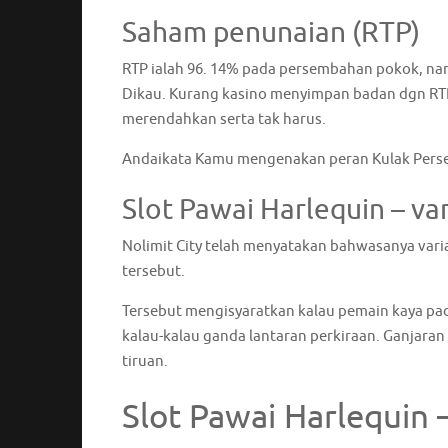
Saham penunaian (RTP)
RTP ialah 96. 14% pada persembahan pokok, n
Dikau. Kurang kasino menyimpan badan dgn RTP 
merendahkan serta tak harus.
Andaikata Kamu mengenakan peran Kulak Persen
Slot Pawai Harlequin – var
Nolimit City telah menyatakan bahwasanya varia
tersebut.
Tersebut mengisyaratkan kalau pemain kaya pa
kalau-kalau ganda lantaran perkiraan. Ganjaran 
tiruan.
Slot Pawai Harlequin 