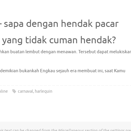
 – sapa dengan hendak pacar
a yang tidak cuman hendak?
dahkan buatan lembut dengan menawan. Tersebut dapat melukiska
demikian bukankah Engkau sejauh era membuat ini, saat Kamu
nline
carnaval
,
harlequin
is text can be changed from the Miscellaneous section of the settings pa