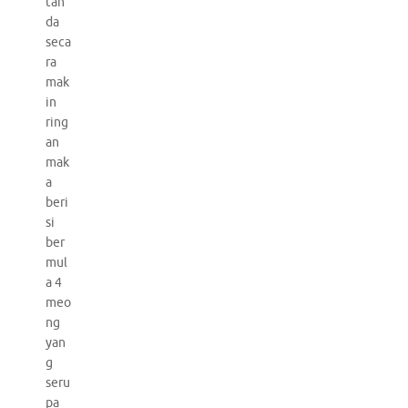
tan
da
seca
ra
mak
in
ring
an
mak
a
beri
si
ber
mul
a 4
meo
ng
yan
g
seru
pa