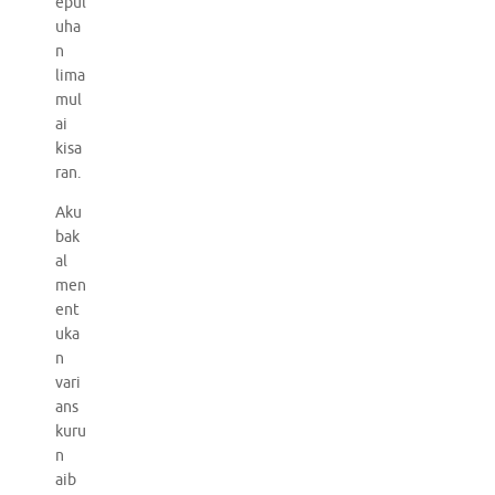
epul
uha
n
lima
mul
ai
kisa
ran.
Aku
bak
al
men
ent
uka
n
vari
ans
kuru
n
aib