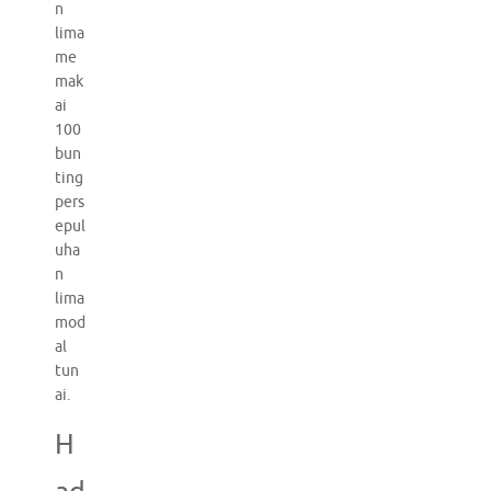
n
lima
me
mak
ai
100
bun
ting
pers
epul
uha
n
lima
mod
al
tun
ai.
H