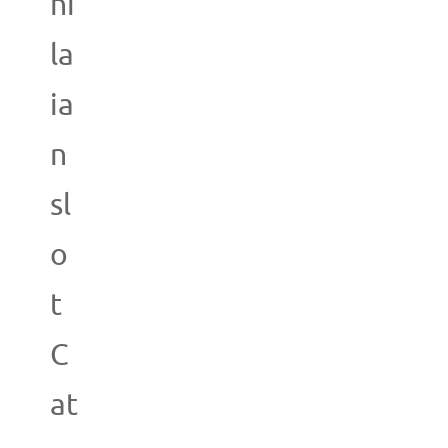
ni
la
ia
n
sl
o
t
C
at