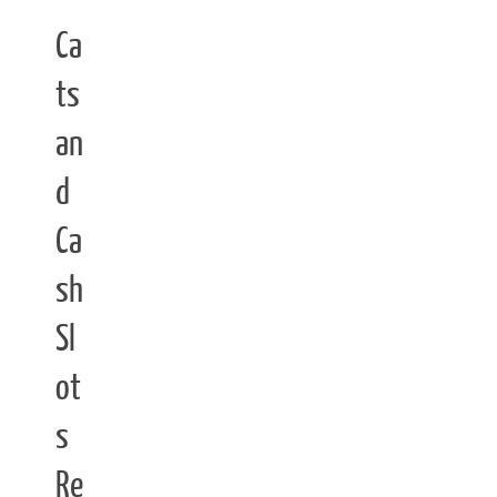
Ca
ts
an
d
Ca
sh
Sl
ot
s
Re