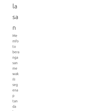
la
sa
n
Me
mfo
to
bera
nga
san
me
wak
ili
seg
ena
p
tan
da