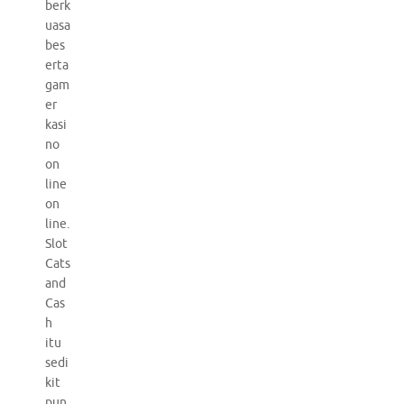
berk
uasa
bes
erta
gam
er
kasi
no
on
line
on
line.
Slot
Cats
and
Cas
h
itu
sedi
kit
pun