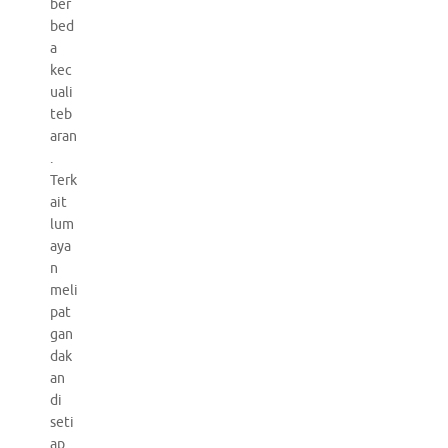
ber
bed
a
kec
uali
teb
aran
.
Terk
ait
lum
aya
n
meli
pat
gan
dak
an
di
seti
ap