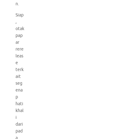
n.
Siap
,
otak
pap
ar
rere
leas
e
terk
ait
seg
ena
p
hati
khal
i
dari
pad
a