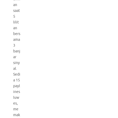
an
saat
5
lilit
an
bers
ama
3
banj
ar
siny
al.
Sedi
a 15
payl
ines
luw
es,
me
mak