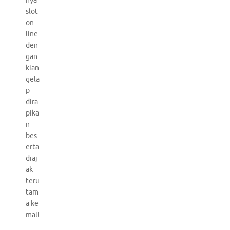
nya
slot
on
line
den
gan
kian
gela
p
dira
pika
n
bes
erta
diaj
ak
teru
tam
a ke
mall
.