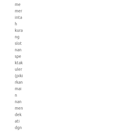
me
mer
inta
h
kura
ng
slot
nan
spe
ktak
uler
(piki
rkan
mai
n
nan
men
dek
ati
dgn