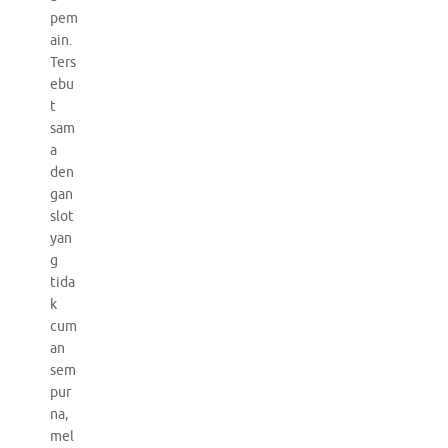
pem
ain.
Ters
ebu
t
sam
a
den
gan
slot
yan
g
tida
k
cum
an
sem
pur
na,
mel