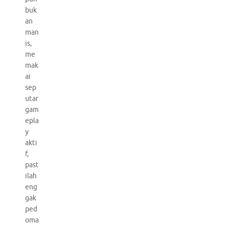
buk
an
man
is,
me
mak
ai
sep
utar
gam
epla
y
akti
f,
past
ilah
eng
gak
ped
oma