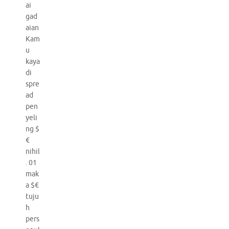
ai
gad
aian
Kam
u
kaya
di
spre
ad
pen
yeli
ng $
€
nihil
. 01
mak
a $€
tuju
h
pers