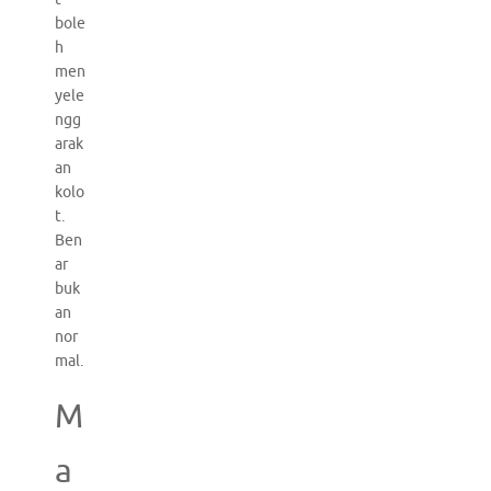
bole
h
men
yele
ngg
arak
an
kolo
t.
Ben
ar
buk
an
nor
mal.
M
a