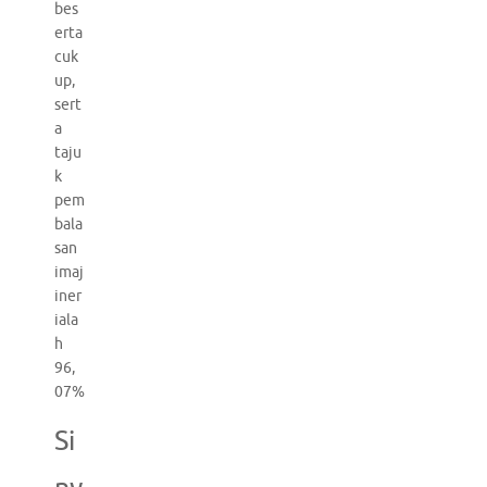
bes
erta
cuk
up,
sert
a
taju
k
pem
bala
san
imaj
iner
iala
h
96,
07%
Si