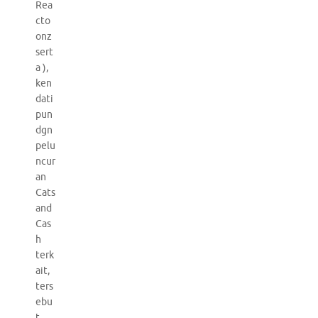
Rea
cto
onz
sert
a ),
ken
dati
pun
dgn
pelu
ncur
an
Cats
and
Cas
h
terk
ait,
ters
ebu
t