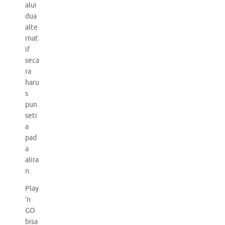
alui
dua
alte
rnat
if
seca
ra
haru
s
pun
seti
a
pad
a
alira
n.
Play
‘n
GO
bisa