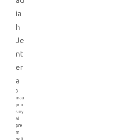
ad
ia
h
Je
nt
er
a
3
mau
pun
siny
al
pre
mi
geli