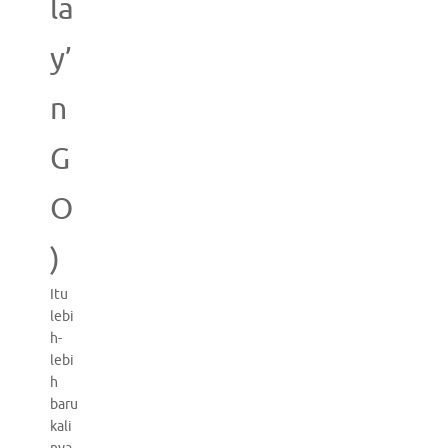
la
y’
n
G
O
)
Itu
lebi
h-
lebi
h
baru
kali