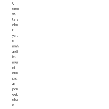
Um
umn
ya,
ters
ebu
t
yait
u
mah
ardi
ka
mur
ni
nun
pac
ar
pen
guk
uha
n