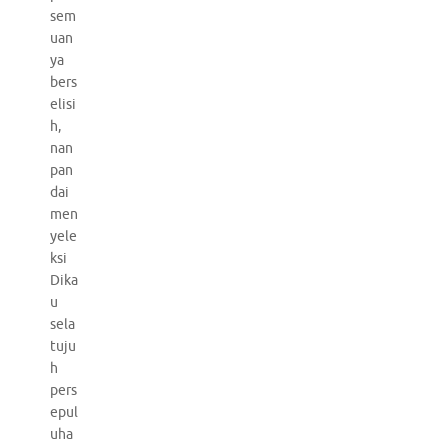
sem
uan
ya
bers
elisi
h,
nan
pan
dai
men
yele
ksi
Dika
u
sela
tuju
h
pers
epul
uha