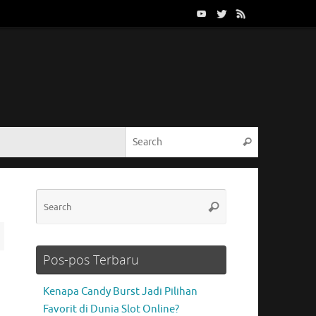
Search for:
Search
Search
Search
for:
Pos-pos Terbaru
Kenapa Candy Burst Jadi Pilihan
Favorit di Dunia Slot Online?