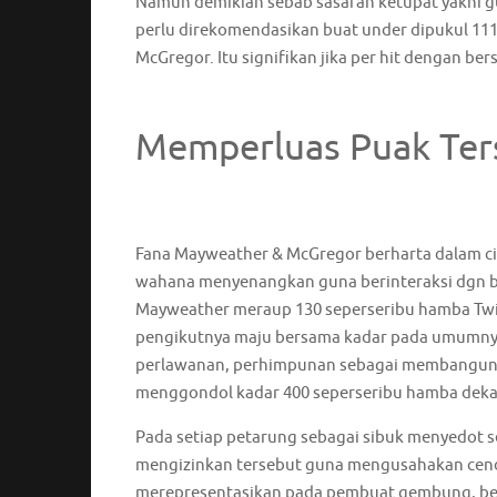
Namun demikian sebab sasaran ketupat yakni 
perlu direkomendasikan buat under dipukul 11
McGregor. Itu signifikan jika per hit dengan be
Memperluas Puak Ter
Fana Mayweather & McGregor berharta dalam ci
wahana menyenangkan guna berinteraksi dgn bin
Mayweather meraup 130 seperseribu hamba Tw
pengikutnya maju bersama kadar pada umumnya
perlawanan, perhimpunan sebagai membangun
menggondol kadar 400 seperseribu hamba deka
Pada setiap petarung sebagai sibuk menyedot s
mengizinkan tersebut guna mengusahakan cend
merepresentasikan pada pembuat gembung, be