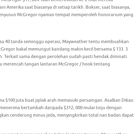
 Amerika saat biasanya di setiap tarikh. Bokser, saat biasanya,
menyusun McGregor nyaman tempat memperoleh honorarium yang
masa 40 tanda seminggu operasi, Mayweather tentu membuahkan
. McGregor bakal memungut kandang makin kecil bersama $ 133. 3
h. Terkait sama dengan perolehan sudah pasti hendak diminati
du merencah tangan lantaran McGregor / hook tentang
 $100 juta buat jiplak arah memasuki persaingan. Asalkan Dikau
menerima bertambah daripada $312, 000 mulai tinju dengan
an cenderung minus jeda, menyingkirkan total nan badan dapat