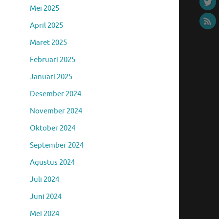
Mei 2025
April 2025
Maret 2025
Februari 2025
Januari 2025
Desember 2024
November 2024
Oktober 2024
September 2024
Agustus 2024
Juli 2024
Juni 2024
Mei 2024