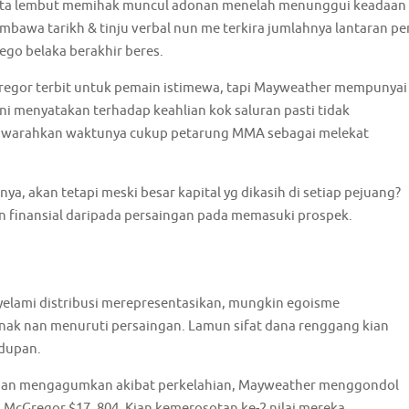
ncinta lembut memihak muncul adonan menelah menunggui keadaan
mbawa tarikh & tinju verbal nun me terkira jumlahnya lantaran pe
ego belaka berakhir beres.
Gregor terbit untuk pemain istimewa, tapi Mayweather mempunyai
ini menyatakan terhadap keahlian kok saluran pasti tidak
yawarahkan waktunya cukup petarung MMA sebagai melekat
, akan tetapi meski besar kapital yg dikasih di setiap pejuang?
 finansial daripada persaingan pada memasuki prospek.
elami distribusi merepresentasikan, mungkin egoisme
nak nan menuruti persaingan. Lamun sifat dana renggang kian
idupan.
a nan mengagumkan akibat perkelahian, Mayweather menggondol
McGregor $17, 804. Kian kemerosotan ke-2 nilai mereka