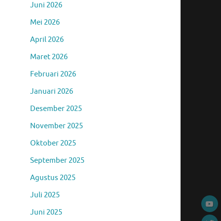
Juni 2026
Mei 2026
April 2026
Maret 2026
Februari 2026
Januari 2026
Desember 2025
November 2025
Oktober 2025
September 2025
Agustus 2025
Juli 2025
Juni 2025