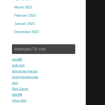
Maret 2023
Februari 2023
Januari 2023
Desember 2022
Websites To Visit
a
slot88
judi slot
live draw macau
togel terpercaya
slot
Slot Gacor
Slot88
situs slot