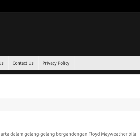
Us
Contact Us
Privacy Policy
arta dalam gelang-gelang bergandengan Floyd Mayweather bila