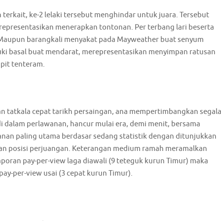
kait, ke-2 lelaki tersebut menghindar untuk juara. Tersebut
presentasikan menerapkan tontonan. Per terbang lari beserta
 Maupun barangkali menyakat pada Mayweather buat senyum
uki basal buat mendarat, merepresentasikan menyimpan ratusan
it tenteram.
kan tatkala cepat tarikh persaingan, ana mempertimbangkan segal
di dalam perlawanan, hancur mulai era, demi menit, bersama
anan paling utama berdasar sedang statistik dengan ditunjukkan
an posisi perjuangan. Keterangan medium ramah meramalkan
aporan pay-per-view laga diawali (9 teteguk kurun Timur) maka
ay-per-view usai (3 cepat kurun Timur).