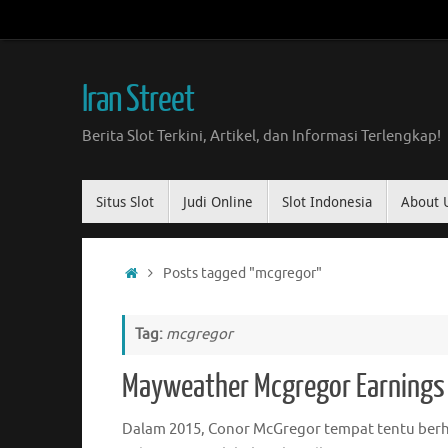
Skip
to
content
Iran Street
Berita Slot Terkini, Artikel, dan Informasi Terlengkap!
Skip
Situs Slot
Judi Online
Slot Indonesia
About 
to
content
Home
Posts tagged "mcgregor"
Tag:
mcgregor
Mayweather Mcgregor Earnings
Dalam 2015, Conor McGregor tempat tentu berh