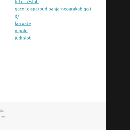
https://slot-
gacor.disparbud.banjarnegarakab.go.i
d/
koi gate
mpoid
judi slot
ge.
gue.