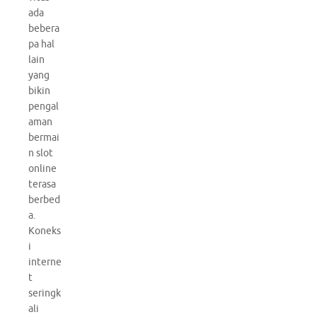
ada
bebera
pa hal
lain
yang
bikin
pengal
aman
bermai
n slot
online
terasa
berbed
a.
Koneks
i
interne
t
seringk
ali