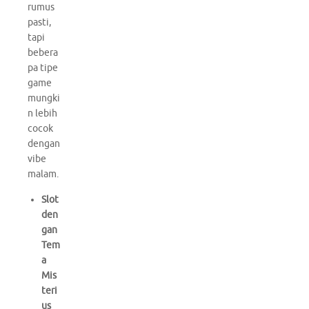
rumus
pasti,
tapi
bebera
pa tipe
game
mungki
n lebih
cocok
dengan
vibe
malam.
Slot
den
gan
Tem
a
Mis
teri
us