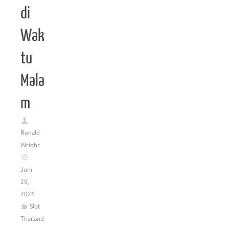
di
Wak
tu
Mala
m
Ronald
Wright
Juni
29,
2026
Slot
Thailand