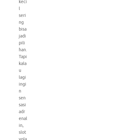
keci
l
seri
ng
bisa
jadi
pili
han.
Tapi
kala
u
lagi
ingi
n
sen
sasi
adr
enal
in,
slot
vola