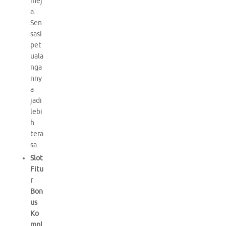
mej
a.
Sen
sasi
pet
uala
nga
nny
a
jadi
lebi
h
tera
sa.
Slot
Fitu
r
Bon
us
Ko
mpl