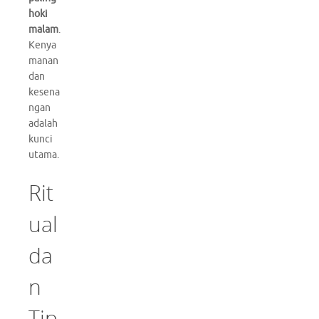
hoki
malam
.
Kenya
manan
dan
kesena
ngan
adalah
kunci
utama.
Rit
ual
da
n
Tip