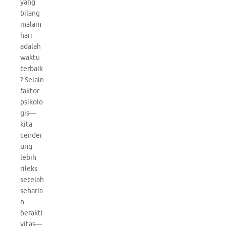
yang
bilang
malam
hari
adalah
waktu
terbaik
? Selain
faktor
psikolo
gis—
kita
cender
ung
lebih
rileks
setelah
seharia
n
berakti
vitas—