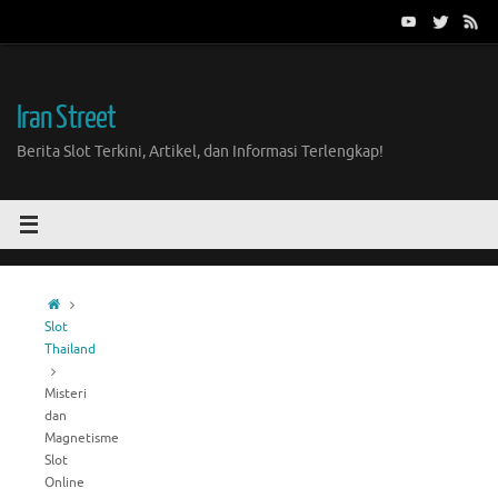
Skip
to
content
Iran Street
Berita Slot Terkini, Artikel, dan Informasi Terlengkap!
Home
Slot
Thailand
Misteri
dan
Magnetisme
Slot
Online