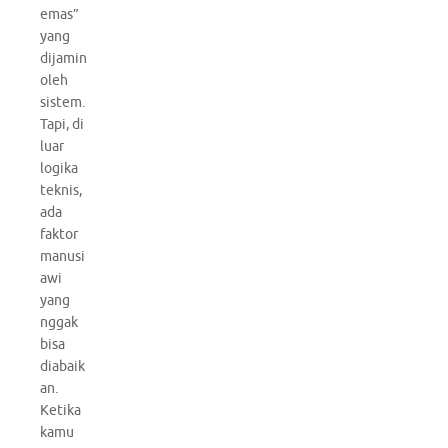
emas”
yang
dijamin
oleh
sistem.
Tapi, di
luar
logika
teknis,
ada
faktor
manusi
awi
yang
nggak
bisa
diabaik
an.
Ketika
kamu