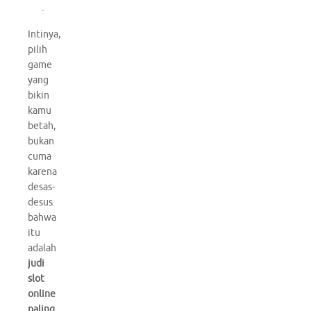
.
Intinya,
pilih
game
yang
bikin
kamu
betah,
bukan
cuma
karena
desas-
desus
bahwa
itu
adalah
judi
slot
online
paling