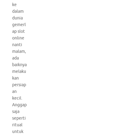
ke
dalam
dunia
gemerl
ap slot
online
nanti
malam,
ada
baiknya
melaku
kan
persiap
an
kecil.
Anggap
saja
seperti
ritual
untuk