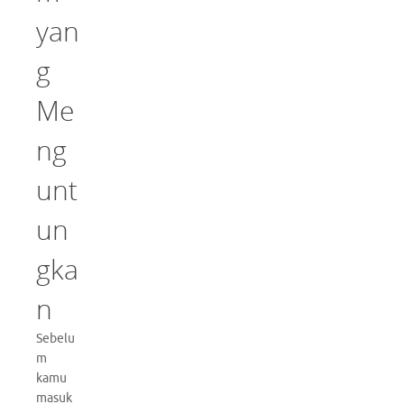
yan
g
Me
ng
unt
un
gka
n
Sebelu
m
kamu
masuk