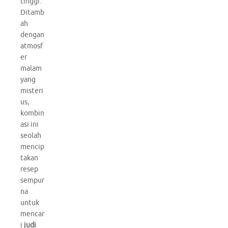
tinggi.
Ditamb
ah
dengan
atmosf
er
malam
yang
misteri
us,
kombin
asi ini
seolah
mencip
takan
resep
sempur
na
untuk
mencar
i
judi