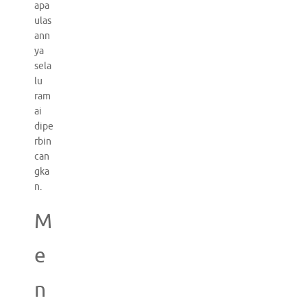
apa
ulas
ann
ya
sela
lu
ram
ai
dipe
rbin
can
gka
n.
M
e
n