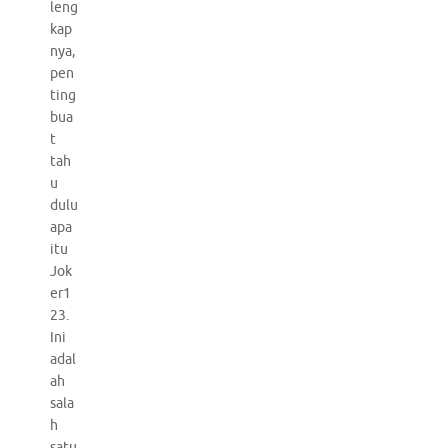
leng
kap
nya,
pen
ting
bua
t
tah
u
dulu
apa
itu
Jok
er1
23.
Ini
adal
ah
sala
h
satu