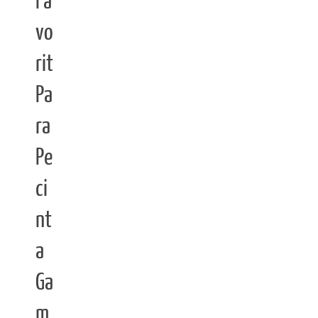
Fa
vo
rit
Pa
ra
Pe
ci
nt
a
Ga
m