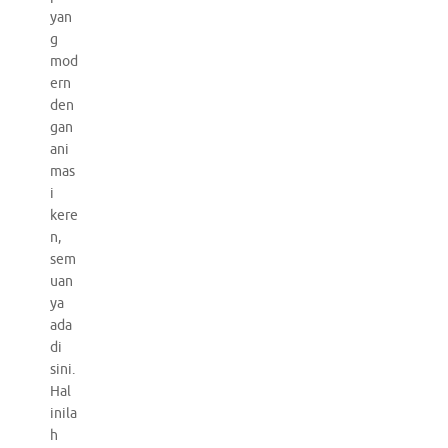
yan
g
mod
ern
den
gan
ani
mas
i
kere
n,
sem
uan
ya
ada
di
sini.
Hal
inila
h