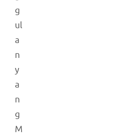
g
ul
a
n
y
a
n
g
M