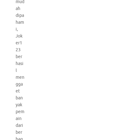
mud
ah
dipa
ham
i,
Jok
er1
23
ber
hasi
l
men
gga
et
ban
yak
pem
ain
dari
ber
bag