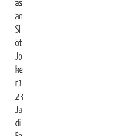
as
an
Sl
ot
Jo
ke
r1
23
Ja
di