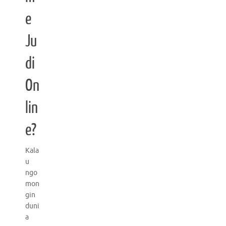
e
Ju
di
On
lin
e?
Kala
u
ngo
mon
gin
duni
a