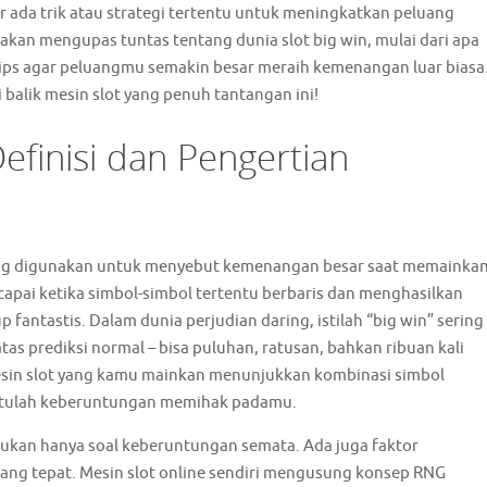
ar ada trik atau strategi tertentu untuk meningkatkan peluang
akan mengupas tuntas tentang dunia slot big win, mulai dari apa
tips agar peluangmu semakin besar meraih kemenangan luar biasa
di balik mesin slot yang penuh tantangan ini!
Definisi dan Pengertian
h yang digunakan untuk menyebut kemenangan besar saat memainka
rcapai ketika simbol-simbol tertentu berbaris dan menghasilkan
fantastis. Dalam dunia perjudian daring, istilah “big win” sering
as prediksi normal – bisa puluhan, ratusan, bahkan ribuan kali
 mesin slot yang kamu mainkan menunjukkan kombinasi simbol
at itulah keberuntungan memihak padamu.
 bukan hanya soal keberuntungan semata. Ada juga faktor
yang tepat. Mesin slot online sendiri mengusung konsep RNG