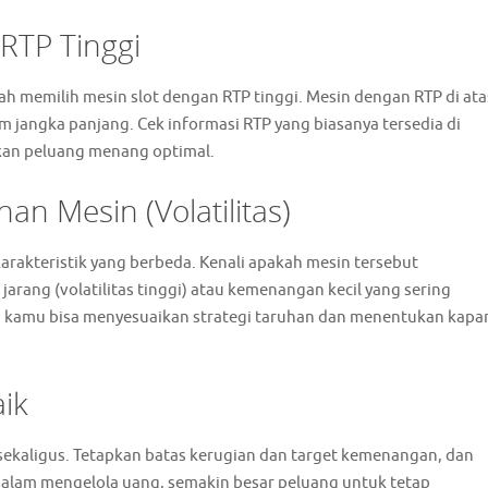
 RTP Tinggi
 memilih mesin slot dengan RTP tinggi. Mesin dengan RTP di ata
 jangka panjang. Cek informasi RTP yang biasanya tersedia di
kan peluang menang optimal.
an Mesin (Volatilitas)
 karakteristik yang berbeda. Kenali apakah mesin tersebut
rang (volatilitas tinggi) atau kemenangan kecil yang sering
i, kamu bisa menyesuaikan strategi taruhan dan menentukan kapa
ik
ekaligus. Tetapkan batas kerugian dan target kemenangan, dan
 dalam mengelola uang, semakin besar peluang untuk tetap