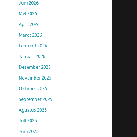
Juni 2026
Mei 2026
April 2026
Maret 2026
Februari 2026
Januari 2026
Desember 2025
November 2025
Oktober 2025
September 2025
Agustus 2025
Juli 2025
Juni 2025