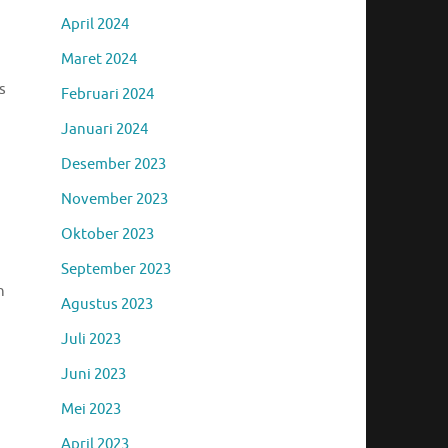
April 2024
Maret 2024
s
Februari 2024
Januari 2024
Desember 2023
November 2023
Oktober 2023
September 2023
n
Agustus 2023
Juli 2023
Juni 2023
Mei 2023
April 2023