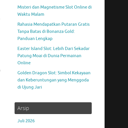
Misteri dan Magnetisme Slot Online di
Waktu Malam
.
Rahasia Mendapatkan Putaran Gratis
Tanpa Batas di Bonanza Gold:
Panduan Lengkap
Easter Island Slot: Lebih Dari Sekadar
Patung Moai di Dunia Permainan
Online
n
Golden Dragon Slot: Simbol Kekayaan
dan Keberuntungan yang Menggoda
di Ujung Jari
Arsip
Juli 2026