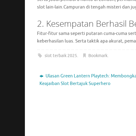
slot lain-lain.Campuran di tengah misteri da
2. Kesempatan Berhasil B
Fitur-fitur sama seperti putaran cuma-cuma s
keberhasilan luas. Serta taktik apa akurat, pe
slot terbaik 2025
.
Bookmark
.
Ulasan Green Lantern Playtech: Membongk
Keajaiban Slot Bertajuk Superhero