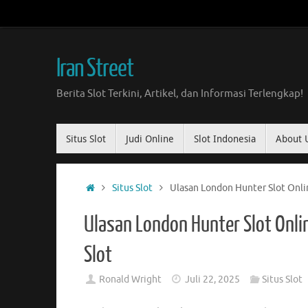
Skip
to
content
Iran Street
Berita Slot Terkini, Artikel, dan Informasi Terlengkap!
Skip
Situs Slot
Judi Online
Slot Indonesia
About 
to
content
Home
Situs Slot
Ulasan London Hunter Slot Onli
Ulasan London Hunter Slot Onl
Slot
Ronald Wright
Juli 22, 2025
Situs Slot