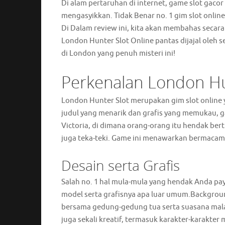
Di alam pertaruhan di internet, game slot gaco
mengasyikkan. Tidak Benar no. 1 gim slot onlin
Di Dalam review ini, kita akan membahas secar
London Hunter Slot Online pantas dijajal oleh 
di London yang penuh misteri ini!
Perkenalan London Hu
London Hunter Slot merupakan gim slot online 
judul yang menarik dan grafis yang memukau, 
Victoria, di dimana orang-orang itu hendak ber
juga teka-teki. Game ini menawarkan bermaca
Desain serta Grafis
Salah no. 1 hal mula-mula yang hendak Anda p
model serta grafisnya apa luar umum.Backgro
bersama gedung-gedung tua serta suasana malam
juga sekali kreatif, termasuk karakter-karakt