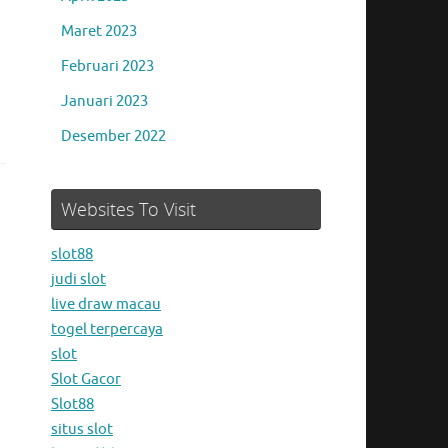
Maret 2023
Februari 2023
Januari 2023
Desember 2022
Websites To Visit
slot88
judi slot
live draw macau
togel terpercaya
slot
Slot Gacor
Slot88
situs slot