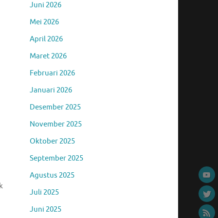
Juni 2026
Mei 2026
April 2026
Maret 2026
Februari 2026
Januari 2026
Desember 2025
November 2025
Oktober 2025
September 2025
Agustus 2025
k
Juli 2025
Juni 2025