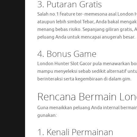
3. Putaran Gratis
Salah no.1 feature ter- memesona asal London H
ataupun lebih simbol Tebar, Anda bakal menga
menang bebas risiko. Sepanjang giliran gratis
peluang Anda untuk mencapai anugerah besar.
4. Bonus Game
London Hunter Slot Gacor pula menawarkan bon
mampu menyeleksi sebab sedikit alternatif un
berinteraksi serta kegembiraan di dalam gim.
Rencana Bermain Lon
Guna menaikkan peluang Anda internal bermain 
gunakan:
1. Kenali Permainan