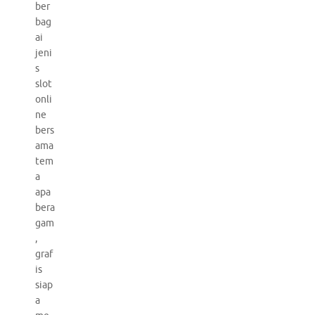
ber
bag
ai
jeni
s
slot
onli
ne
bers
ama
tem
a
apa
bera
gam
,
graf
is
siap
a