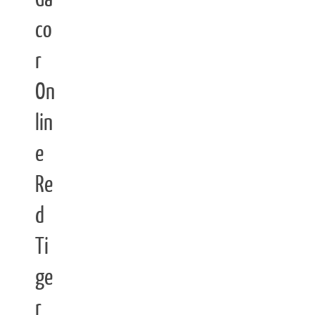
co
r
On
lin
e
Re
d
Ti
ge
r