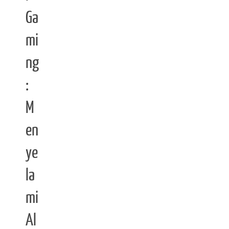
Ga
mi
ng
:
M
en
ye
la
mi
Al