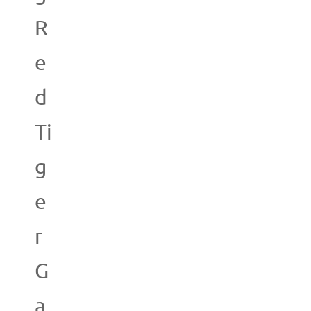
R
e
d
Ti
g
e
r
G
a