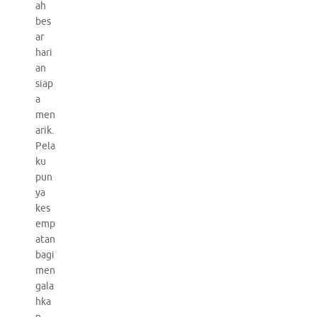
ah
bes
ar
hari
an
siap
a
men
arik.
Pela
ku
pun
ya
kes
emp
atan
bagi
men
gala
hka