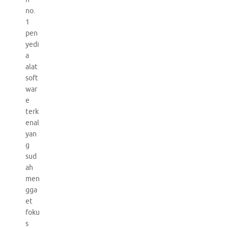
no.
1
pen
yedi
a
alat
soft
war
e
terk
enal
yan
g
sud
ah
men
gga
et
foku
s