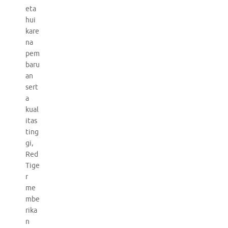
eta
hui
kare
na
pem
baru
an
sert
a
kual
itas
ting
gi,
Red
Tige
r
me
mbe
rika
n