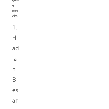
gam
e
mer
eka:
1.
H
ad
ia
h
B
es
ar