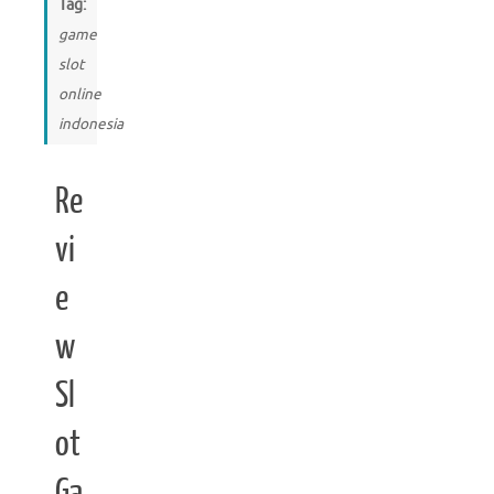
Tag:
game
slot
online
indonesia
Re
vi
e
w
Sl
ot
Ga