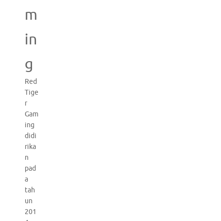
m
in
g
Red
Tige
r
Gam
ing
didi
rika
n
pad
a
tah
un
201