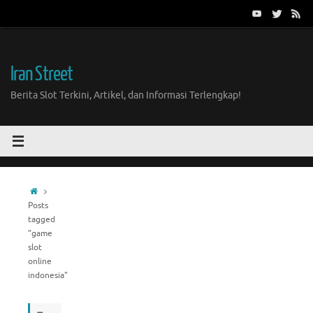
Skip
to
content
Iran Street
Berita Slot Terkini, Artikel, dan Informasi Terlengkap!
Home
Posts
tagged
"game
slot
online
indonesia"