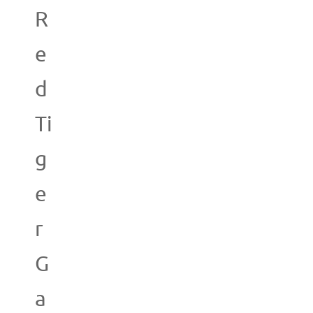
R
e
d
Ti
g
e
r
G
a