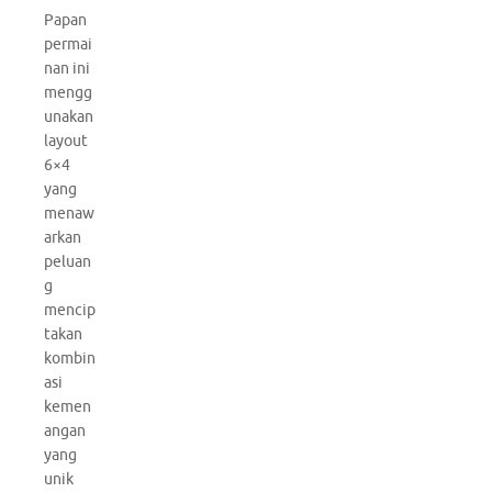
Papan
permai
nan ini
mengg
unakan
layout
6×4
yang
menaw
arkan
peluan
g
mencip
takan
kombin
asi
kemen
angan
yang
unik