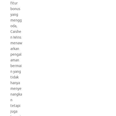
fitur
bonus
yang
mengg
oda,
Caishe
n Wins
menaw
arkan
pengal
aman
bermai
n yang
tidak
hanya
menye
nangka
n
tetapi
juga