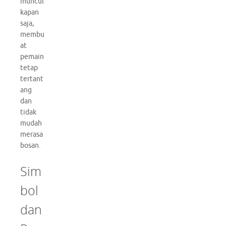
muncul
kapan
saja,
membu
at
pemain
tetap
tertant
ang
dan
tidak
mudah
merasa
bosan.
Sim
bol
dan