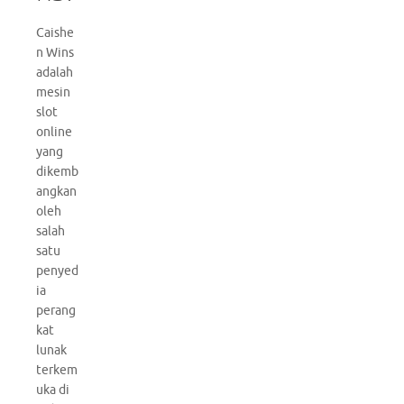
Caishe
n Wins
adalah
mesin
slot
online
yang
dikemb
angkan
oleh
salah
satu
penyed
ia
perang
kat
lunak
terkem
uka di