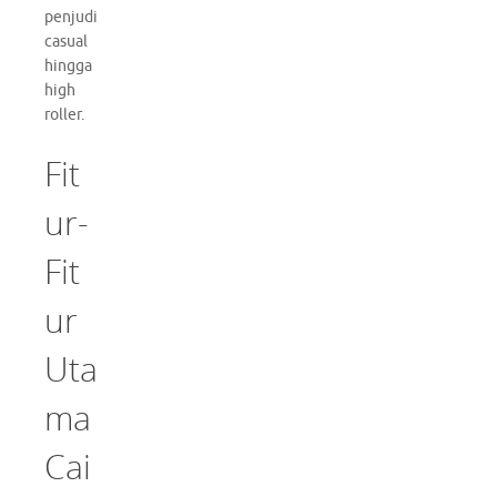
penjudi
casual
hingga
high
roller.
Fit
ur-
Fit
ur
Uta
ma
Cai