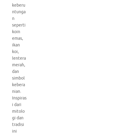
keberu
ntunga
n
seperti
koin
emas,
ikan
koi,
lentera
merah,
dan
simbol
kebera
nian.
Inspiras
i dari
mitolo
gi dan
tradisi
ini