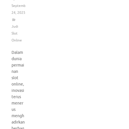
September
24, 2025
Judi
Slot
Online
Dalam
dunia
permai
nan
slot
online,
inovasi
terus
mener
us
mengh
adirkan
berbag