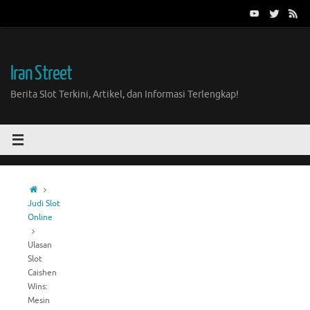
Skip
to
content
Iran Street
Berita Slot Terkini, Artikel, dan Informasi Terlengkap!
Home
Judi Slot
Online
Ulasan
Slot
Caishen
Wins:
Mesin