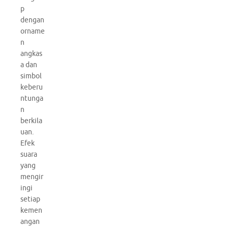
p
dengan
orname
n
angkas
a dan
simbol
keberu
ntunga
n
berkila
uan.
Efek
suara
yang
mengir
ingi
setiap
kemen
angan