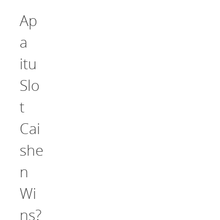
Ap
a
itu
Slo
t
Cai
she
n
Wi
ns?