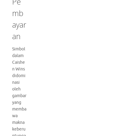
Pe
mb
ayar
an
Simbol
dalam
Caishe
n Wins
didomi
nasi
oleh
gambar
yang
memba
wa
makna
keberu
ntunga