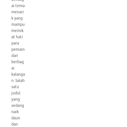
ai tema
menari
k yang
mampu
memik
at hati
para
pemain
dari
berbag
ai
kalanga
n. Salah
satu
judul
yang
sedang
naik
daun
dan