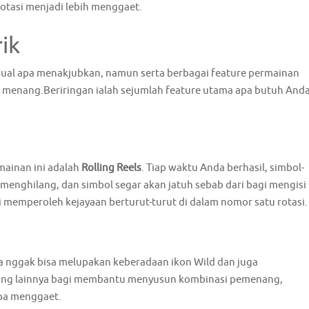
otasi menjadi lebih menggaet.
ik
sual apa menakjubkan, namun serta berbagai feature permainan
menang.Beriringan ialah sejumlah feature utama apa butuh And
mainan ini adalah
Rolling Reels
. Tiap waktu Anda berhasil, simbol-
menghilang, dan simbol segar akan jatuh sebab dari bagi mengisi
memperoleh kejayaan berturut-turut di dalam nomor satu rotasi.
ua nggak bisa melupakan keberadaan ikon Wild dan juga
ng lainnya bagi membantu menyusun kombinasi pemenang,
apa menggaet.