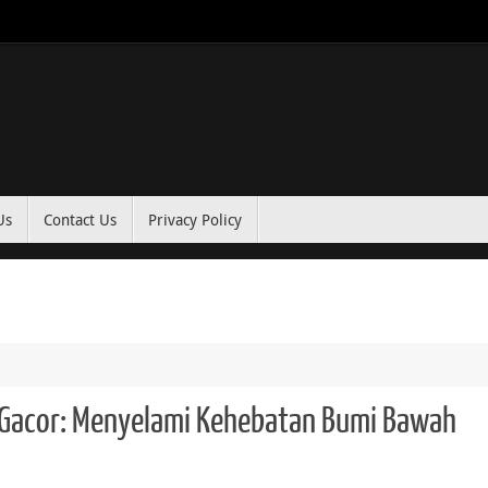
Us
Contact Us
Privacy Policy
t Gacor: Menyelami Kehebatan Bumi Bawah