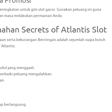
ga Promosi
ningkatan untuk gim slot gacor. Gunakan peluang ini guna
kan masa melakukan permainan Anda.
ahan Secrets of Atlantis Slot
waan serta kekurangan.Beriringan adalah sejumlah siapa butuh
 Atlantis:
udul yang menggaet.
perbaiki peluang mengalahkan.
an.
ap berlangsung.