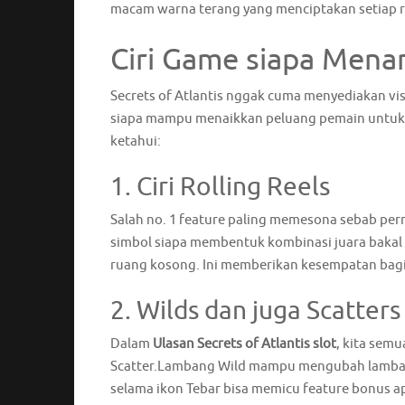
macam warna terang yang menciptakan setiap r
Ciri Game siapa Menar
Secrets of Atlantis nggak cuma menyediakan vi
siapa mampu menaikkan peluang pemain untuk 
ketahui:
1. Ciri Rolling Reels
Salah no. 1 feature paling memesona sebab per
simbol siapa membentuk kombinasi juara bakal 
ruang kosong. Ini memberikan kesempatan bagi 
2. Wilds dan juga Scatters
Dalam
Ulasan Secrets of Atlantis slot
, kita sem
Scatter.Lambang Wild mampu mengubah lamba
selama ikon Tebar bisa memicu feature bonus 