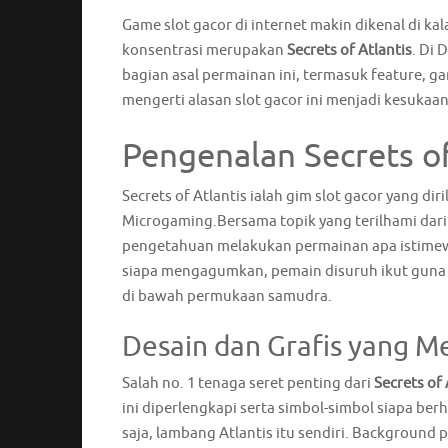
Game slot gacor di internet makin dikenal di k
konsentrasi merupakan
Secrets of Atlantis
. Di 
bagian asal permainan ini, termasuk feature, 
mengerti alasan slot gacor ini menjadi kesukaan
Pengenalan Secrets of
Secrets of Atlantis ialah gim slot gacor yang dir
Microgaming.Bersama topik yang terilhami dari
pengetahuan melakukan permainan apa istimew
siapa mengagumkan, pemain disuruh ikut guna 
di bawah permukaan samudra.
Desain dan Grafis yang 
Salah no. 1 tenaga seret penting dari
Secrets of 
ini diperlengkapi serta simbol-simbol siapa ber
saja, lambang Atlantis itu sendiri. Backgroun