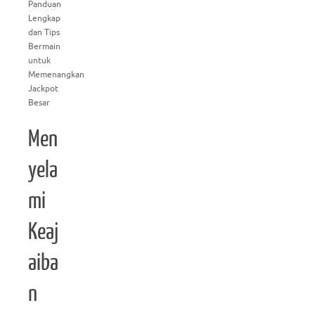
Panduan
Lengkap
dan Tips
Bermain
untuk
Memenangkan
Jackpot
Besar
Men
yela
mi
Keaj
aiba
n