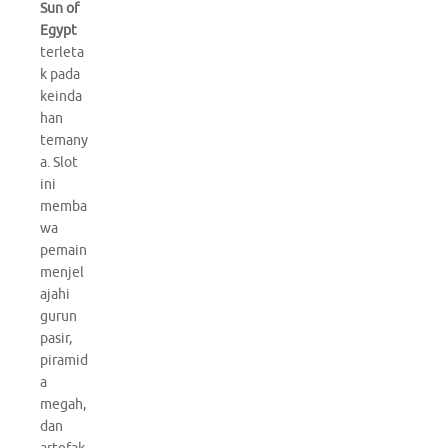
Sun of
Egypt
terleta
k pada
keinda
han
temany
a. Slot
ini
memba
wa
pemain
menjel
ajahi
gurun
pasir,
piramid
a
megah,
dan