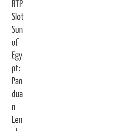
RTP
Slot
Sun
of
Egy
pt:
Pan
dua
n
Len