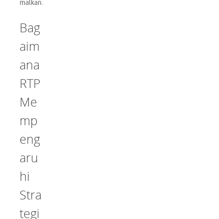
malkan.
Bag
aim
ana
RTP
Me
mp
eng
aru
hi
Stra
tegi