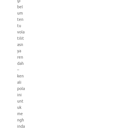
gi
bel
um
ten
tu
vola
tilit
asn
ya
ren
dah
–
ken
ali
pola
ini
unt
uk
me
ngh
inda