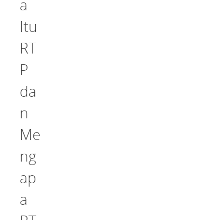
a
Itu
RT
P
da
n
Me
ng
ap
a