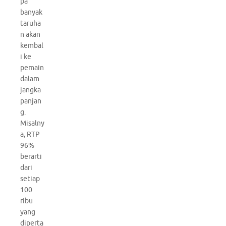
pa
banyak
taruha
n akan
kembal
i ke
pemain
dalam
jangka
panjan
g.
Misalny
a, RTP
96%
berarti
dari
setiap
100
ribu
yang
diperta