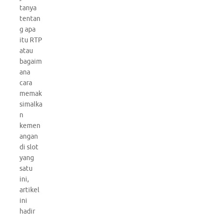
tanya
tentan
g apa
itu RTP
atau
bagaim
ana
cara
memak
simalka
n
kemen
angan
di slot
yang
satu
ini,
artikel
ini
hadir