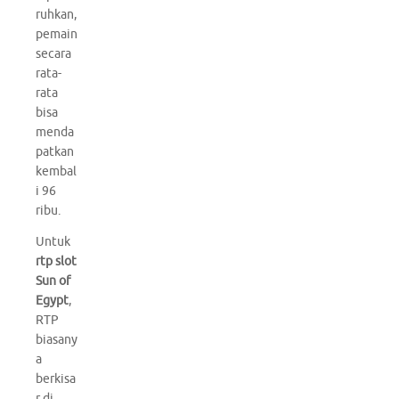
ruhkan,
pemain
secara
rata-
rata
bisa
menda
patkan
kembal
i 96
ribu.
Untuk
rtp slot
Sun of
Egypt
,
RTP
biasany
a
berkisa
r di