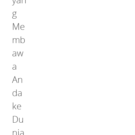
g
Me
mb
aw
a
An
da
ke
Du
nia