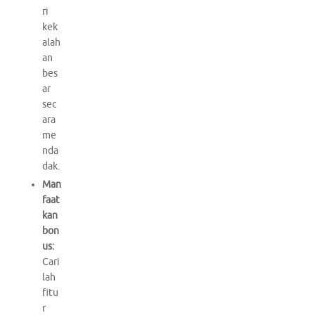
ri
kek
alah
an
bes
ar
sec
ara
me
nda
dak.
Man
faat
kan
bon
us:
Cari
lah
fitu
r