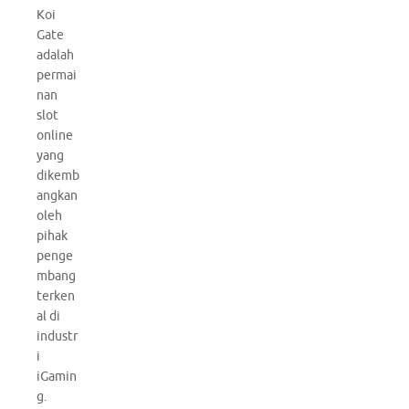
Koi
Gate
adalah
permai
nan
slot
online
yang
dikemb
angkan
oleh
pihak
penge
mbang
terken
al di
industr
i
iGamin
g.