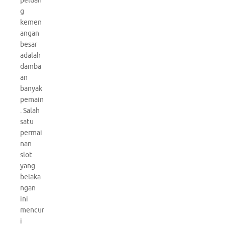
peluan
g
kemen
angan
besar
adalah
damba
an
banyak
pemain
. Salah
satu
permai
nan
slot
yang
belaka
ngan
ini
mencur
i