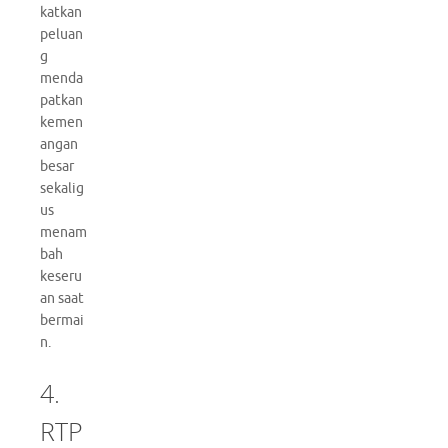
katkan
peluan
g
menda
patkan
kemen
angan
besar
sekalig
us
menam
bah
keseru
an saat
bermai
n.
4.
RTP