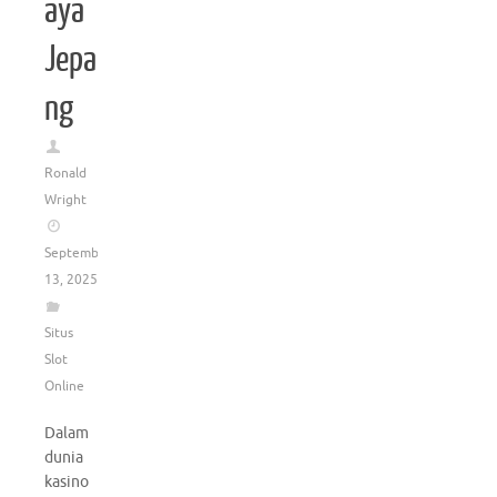
aya
Jepa
ng
Ronald
Wright
September
13, 2025
Situs
Slot
Online
Dalam
dunia
kasino