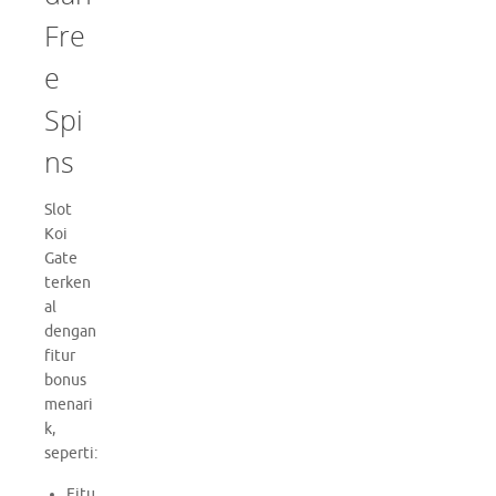
Fre
e
Spi
ns
Slot
Koi
Gate
terken
al
dengan
fitur
bonus
menari
k,
seperti:
Fitu