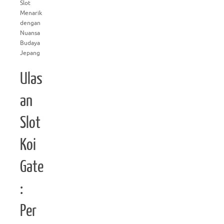
Slot
Menarik
dengan
Nuansa
Budaya
Jepang
Ulas
an
Slot
Koi
Gate
:
Per