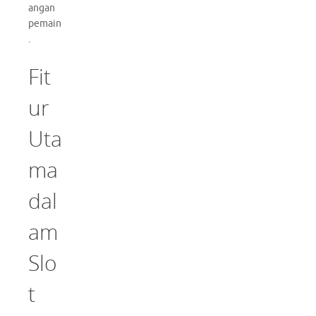
angan
pemain
.
Fit
ur
Uta
ma
dal
am
Slo
t