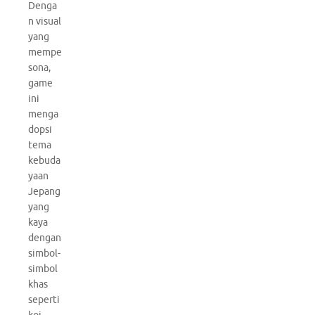
Denga
n visual
yang
mempe
sona,
game
ini
menga
dopsi
tema
kebuda
yaan
Jepang
yang
kaya
dengan
simbol-
simbol
khas
seperti