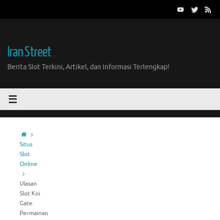
Skip
to
content
Iran Street
Berita Slot Terkini, Artikel, dan Informasi Terlengkap!
Home
Situs
Slot
Online
Ulasan
Slot Koi
Gate:
Permainan