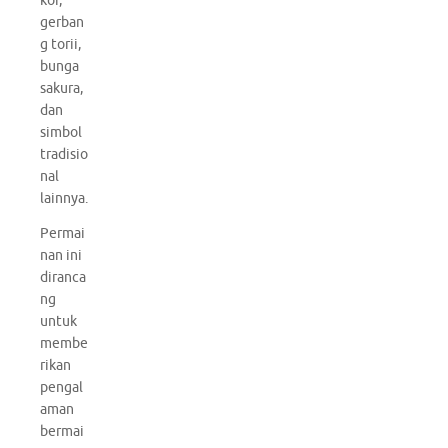
koi,
gerban
g torii,
bunga
sakura,
dan
simbol
tradisio
nal
lainnya.
Permai
nan ini
diranca
ng
untuk
membe
rikan
pengal
aman
bermai