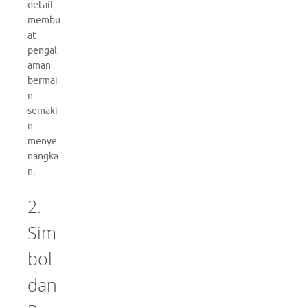
detail
membu
at
pengal
aman
bermai
n
semaki
n
menye
nangka
n.
2.
Sim
bol
dan