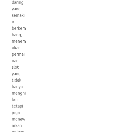
daring
yang
semaki
n
berkem
bang,
menem
ukan
permai
nan
slot
yang
tidak
hanya
menghi
bur
tetapi
juga
menaw
arkan