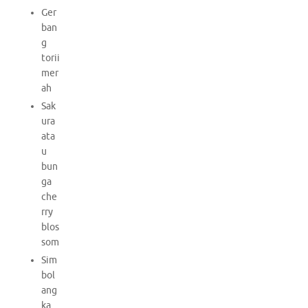
Ger
ban
g
torii
mer
ah
Sak
ura
ata
u
bun
ga
che
rry
blos
som
Sim
bol
ang
ka