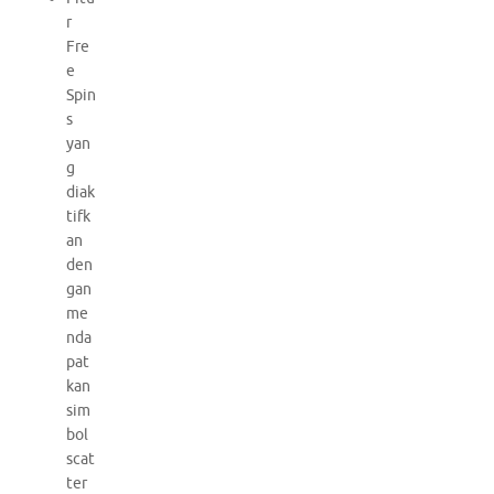
r
Fre
e
Spin
s
yan
g
diak
tifk
an
den
gan
me
nda
pat
kan
sim
bol
scat
ter