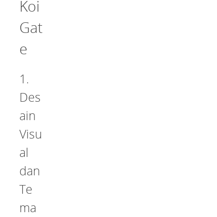
Koi
Gat
e
1.
Des
ain
Visu
al
dan
Te
ma