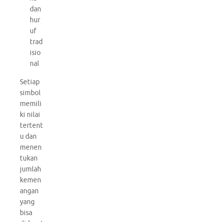
dan
hur
uf
trad
isio
nal
Setiap
simbol
memili
ki nilai
tertent
u dan
menen
tukan
jumlah
kemen
angan
yang
bisa