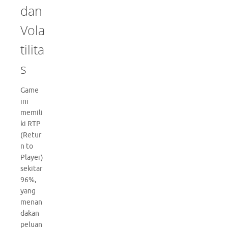
dan
Vola
tilita
s
Game
ini
memili
ki RTP
(Retur
n to
Player)
sekitar
96%,
yang
menan
dakan
peluan