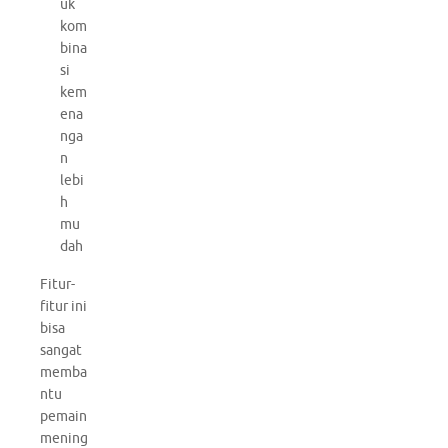
uk
kom
bina
si
kem
ena
nga
n
lebi
h
mu
dah
Fitur-
fitur ini
bisa
sangat
memba
ntu
pemain
mening