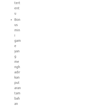
tert
ent
u
Bon
us
min
i
gam
e
yan
g
me
ngh
adir
kan
put
aran
tam
bah
an