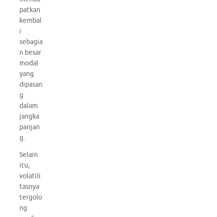
patkan
kembal
i
sebagia
n besar
modal
yang
dipasan
g
dalam
jangka
panjan
g.
Selain
itu,
volatili
tasnya
tergolo
ng