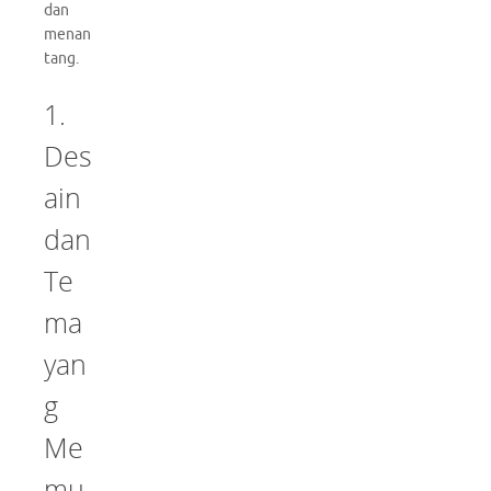
dan
menan
tang.
1.
Des
ain
dan
Te
ma
yan
g
Me
mu