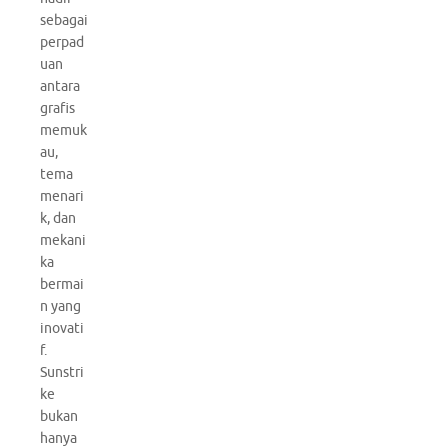
sebagai
perpad
uan
antara
grafis
memuk
au,
tema
menari
k, dan
mekani
ka
bermai
n yang
inovati
f.
Sunstri
ke
bukan
hanya