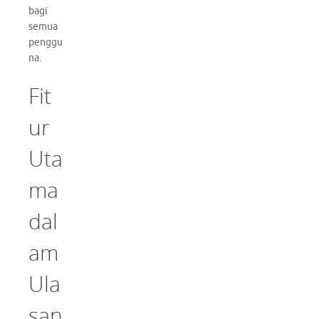
bagi
semua
penggu
na.
Fit
ur
Uta
ma
dal
am
Ula
san