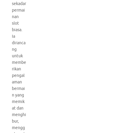
sekadar
permai
nan
slot
biasa.
Ia
diranca
ng
untuk
membe
rikan
pengal
aman
bermai
n yang
memik
at dan
menghi
bur,
mengg