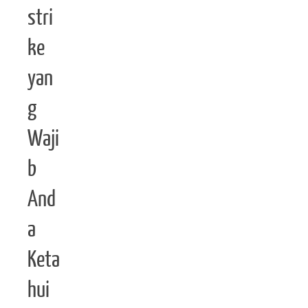
stri
ke
yan
g
Waji
b
And
a
Keta
hui