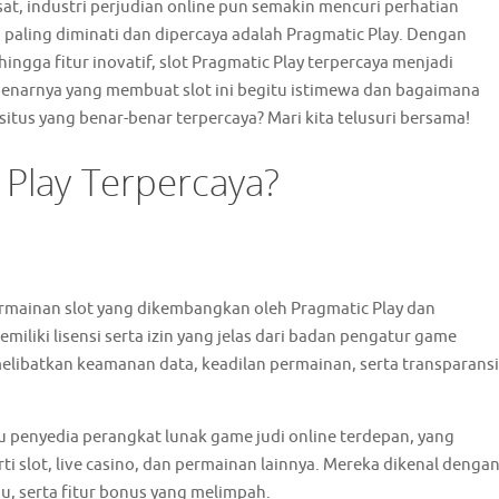
at, industri perjudian online pun semakin mencuri perhatian
g paling diminati dan dipercaya adalah Pragmatic Play. Dengan
hingga fitur inovatif, slot Pragmatic Play terpercaya menjadi
ebenarnya yang membuat slot ini begitu istimewa dan bagaimana
tus yang benar-benar terpercaya? Mari kita telusuri bersama!
 Play Terpercaya?
ermainan slot yang dikembangkan oleh Pragmatic Play dan
miliki lisensi serta izin yang jelas dari badan pengatur game
melibatkan keamanan data, keadilan permainan, serta transparansi
tu penyedia perangkat lunak game judi online terdepan, yang
 slot, live casino, dan permainan lainnya. Mereka dikenal denga
u, serta fitur bonus yang melimpah.