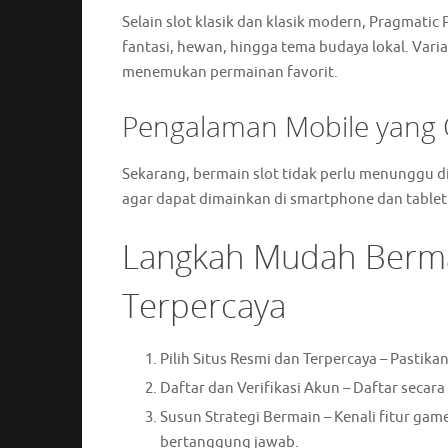
Selain slot klasik dan klasik modern, Pragmati
fantasi, hewan, hingga tema budaya lokal. Vari
menemukan permainan favorit.
Pengalaman Mobile yang 
Sekarang, bermain slot tidak perlu menunggu di
agar dapat dimainkan di smartphone dan tablet 
Langkah Mudah Bermai
Terpercaya
Pilih Situs Resmi dan Terpercaya – Pastikan
Daftar dan Verifikasi Akun – Daftar secara 
Susun Strategi Bermain – Kenali fitur gam
bertanggung jawab.