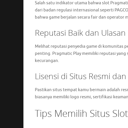
Salah satu indikator utama bahwa slot Pragmati
dari badan regulasi internasional seperti PAG
bahwa game berjalan secara fair dan operator m
Reputasi Baik dan Ulasan P
Melihat reputasi penyedia game di komunitas p
penting. Pragmatic Play memiliki reputasi yang 
kecurangan.
Lisensi di Situs Resmi da
Pastikan situs tempat kamu bermain adalah resm
biasanya memiliki logo resmi, sertifikasi keaman
Tips Memilih Situs Slo