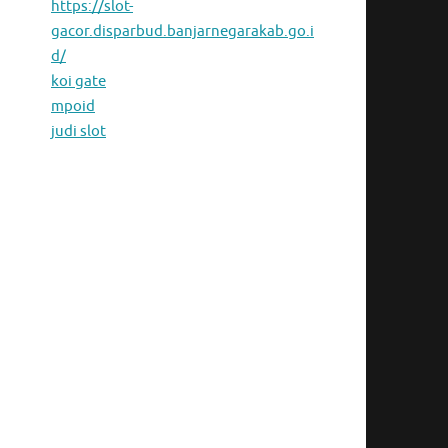
https://slot-
gacor.disparbud.banjarnegarakab.go.i
d/
koi gate
mpoid
judi slot