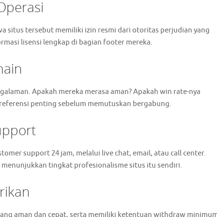
 Operasi
situs tersebut memiliki izin resmi dari otoritas perjudian yang
rmasi lisensi lengkap di bagian footer mereka.
main
engalaman. Apakah mereka merasa aman? Apakah win rate-nya
 referensi penting sebelum memutuskan bergabung.
upport
omer support 24 jam, melalui live chat, email, atau call center.
menunjukkan tingkat profesionalisme situs itu sendiri.
rikan
 yang aman dan cepat, serta memiliki ketentuan withdraw minimu