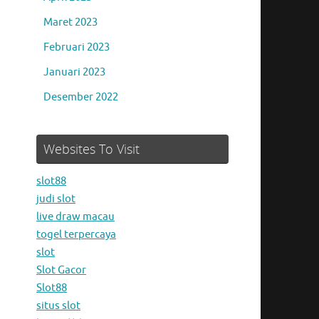
Maret 2023
Februari 2023
Januari 2023
Desember 2022
Websites To Visit
slot88
judi slot
live draw macau
togel terpercaya
slot
Slot Gacor
Slot88
situs slot