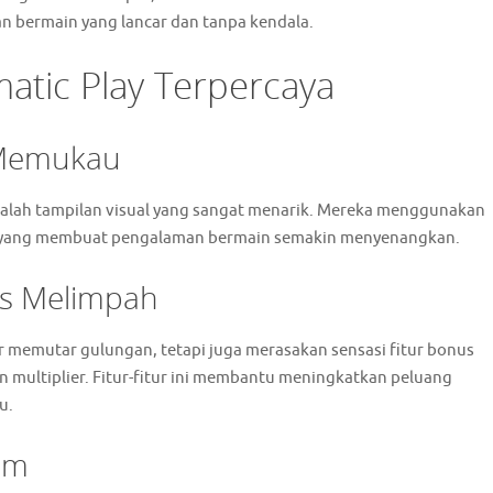
n bermain yang lancar dan tanpa kendala.
atic Play Terpercaya
 Memukau
dalah tampilan visual yang sangat menarik. Mereka menggunakan
us, yang membuat pengalaman bermain semakin menyenangkan.
ns Melimpah
r memutar gulungan, tetapi juga merasakan sensasi fitur bonus
 dan multiplier. Fitur-fitur ini membantu meningkatkan peluang
u.
am