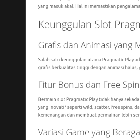
yang masuk akal. Hal ini memastikan pengalama
Keunggulan Slot Pragm
Grafis dan Animasi yang
Salah satu keunggulan utama Pragmatic Play a
grafis berkualitas tinggi dengan animasi hal
Fitur Bonus dan Free Spi
Bermain slot Pragmatic Play tidak hanya sekada
yang inovatif seperti wild, scatter, free spins,
kemenangan dan membuat permainan lebih ser
Variasi Game yang Berag