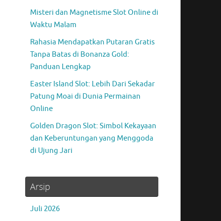
Misteri dan Magnetisme Slot Online di
Waktu Malam
Rahasia Mendapatkan Putaran Gratis
Tanpa Batas di Bonanza Gold:
Panduan Lengkap
Easter Island Slot: Lebih Dari Sekadar
Patung Moai di Dunia Permainan
Online
Golden Dragon Slot: Simbol Kekayaan
dan Keberuntungan yang Menggoda
di Ujung Jari
Arsip
n
Juli 2026