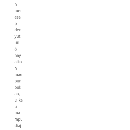
n
mer
esa
p
den
yut
riil.
&
hay
alka
n
mau
pun
buk
an,
Dika
u
ma
mpu
diaj