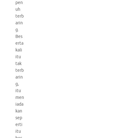
pen
uh
terb
arin
g.
Bes
erta
kali
itu
tak
terb
arin
g,
itu
men
iada
kan
sep
erti
itu