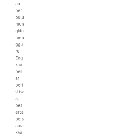
an
ber
bulu
mun
gkin
men
ggu
rui
Eng
kau
bes
ar
peri
stiw
a,
bes
erta
bers
ama
kau