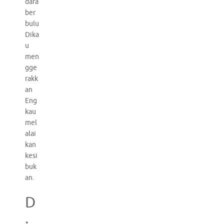
dara
ber
bulu
Dika
u
men
gge
rakk
an
Eng
kau
mel
alai
kan
kesi
buk
an.
D