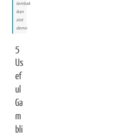
tembak
ikan
slot
demo
5
Us
ef
ul
Ga
m
bli