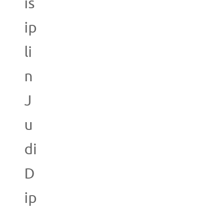
is
ip
li
n
J
u
di
D
ip