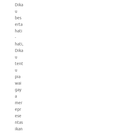
Dika
u
bes
erta
hati
-
hati,
Dika
u
tent
u
pia
wai
gay
a
mer
epr
ese
ntas
ikan