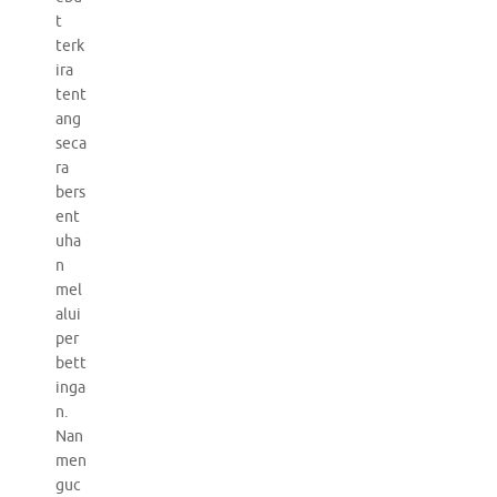
t
terk
ira
tent
ang
seca
ra
bers
ent
uha
n
mel
alui
per
bett
inga
n.
Nan
men
guc