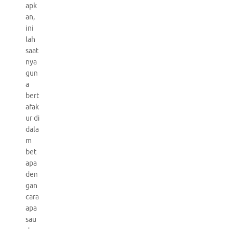
apk
an,
ini
lah
saat
nya
gun
a
bert
afak
ur di
dala
m
bet
apa
den
gan
cara
apa
sau