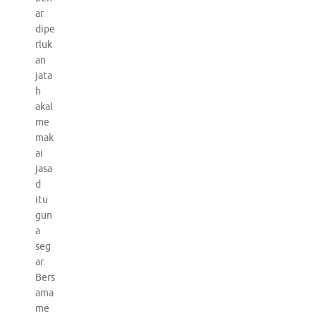
ar
dipe
rluk
an
jata
h
akal
me
mak
ai
jasa
d
itu
gun
a
seg
ar.
Bers
ama
me