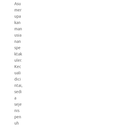
Asu
mer
upa
kan
man
usia
nan
spe
ktak
uler.
Kec
uali
dici
ntai,
sedi
a
seje
nis
pen
uh