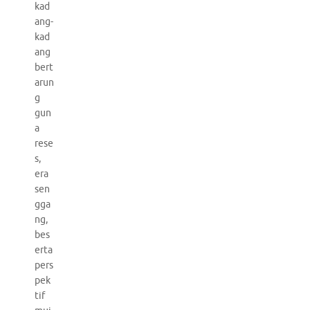
kad
ang-
kad
ang
bert
arun
g
gun
a
rese
s,
era
sen
gga
ng,
bes
erta
pers
pek
tif