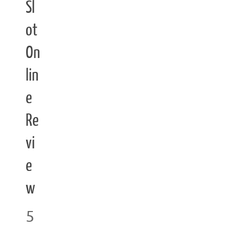
Sl
ot
On
lin
e
Re
vi
e
w
5