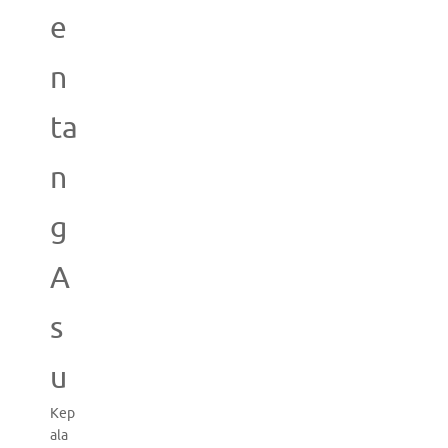
e
n
ta
n
g
A
s
u
Kep
ala