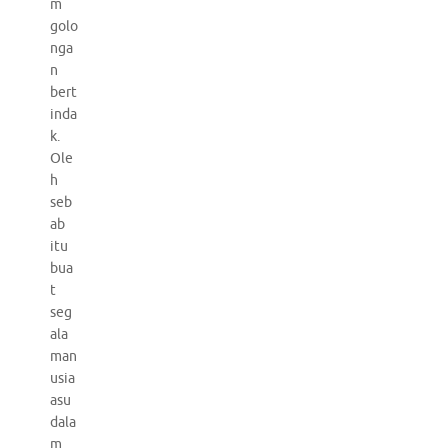
m
golo
nga
n
bert
inda
k.
Ole
h
seb
ab
itu
bua
t
seg
ala
man
usia
asu
dala
m