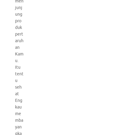
men
junj
ung
pro
duk
pert
aruh
an
Kam
u.
Itu
tent
u
seh
at
Eng
kau
me
mba
yan
gka