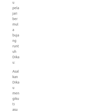
u
pela
jari
ber
mul
a
buja
ng
runt
uh
Dika
u:
Asal
kan
Dika
u
men
giku
ti
asu