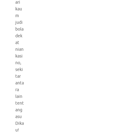
ari
kau
m
judi
bola
dek
at
nian
kasi
no,
seki
tar
anta
ra
lain
tent
ang
asu
Dika
u!