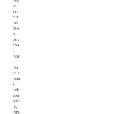
muj
ur.
Sek
elu
mit
den
gan
ters
ebu
t
inga
t
jika
kelo
mpo
k
judi
bola
pula
sign
ifika