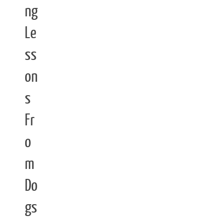
ng
Le
ss
on
s
Fr
o
m
Do
gs