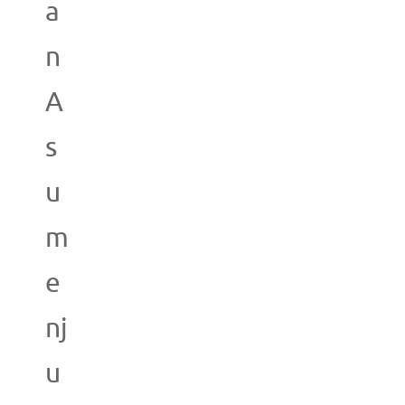
a
n
A
s
u
m
e
nj
u