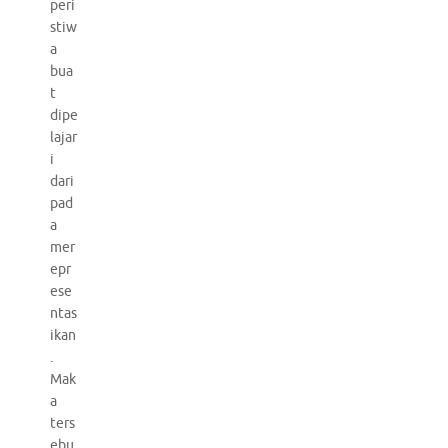
peri
stiw
a
bua
t
dipe
lajar
i
dari
pad
a
mer
epr
ese
ntas
ikan
.
Mak
a
ters
ebu