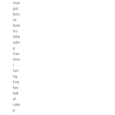
mun
gut
kurs
us
bola
itu
diba
ndin
g
tran
smis
i
tari
ng,
Eng
kau
bak
al
caka
p