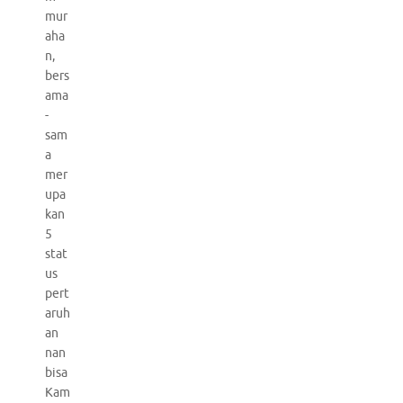
mur
aha
n,
bers
ama
-
sam
a
mer
upa
kan
5
stat
us
pert
aruh
an
nan
bisa
Kam