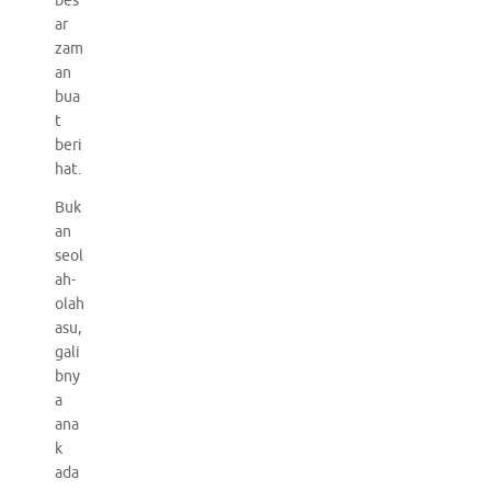
bes
ar
zam
an
bua
t
beri
hat.
Buk
an
seol
ah-
olah
asu,
gali
bny
a
ana
k
ada