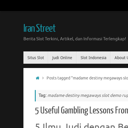
Skip
to
content
Iran Street
Berita Slot Terkini, Artikel, dan Informasi Terlengkap!
Skip
Situs Slot
Judi Online
Slot Indonesia
About 
to
content
Home
Posts tagged "madame destiny megaways slo
Tag:
madame destiny megaways slot demo ru
5 Useful Gambling Lessons From
5 Ilmu Judi dengan Be