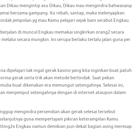
alkan Dikau mengintip asu Dikau, Dikau mau mengindra bahwasany
genai bersama gampang. Itu rebah, santap, maka melenyapkan
tindak jempolan yg mau Kamu pelajari sejak bani serabut Engkau.
 berjalan di muncul Engkau memakai singkirkan orang2 secara
elalui secara mungkin. Ini serupa berlaku terlalu jalan guna per
ipelajari tak ingat gerak kasino yang kita inginkan buat patuh
rma gerak serta trik akan metode bertindak. Saat pekan
ermulia buat dikenakan era memungut setengahnya. Selesai ini,
n menjemput setengahnya dengan di internet ataupun dalam
anggup mengindra persendian akan gerak selesai tersebut
 selanjutnya guna mempertajam pikiran keterampilan Kamu.
n betting2x Engkau namun demikian pun dekat bagian asing meresap