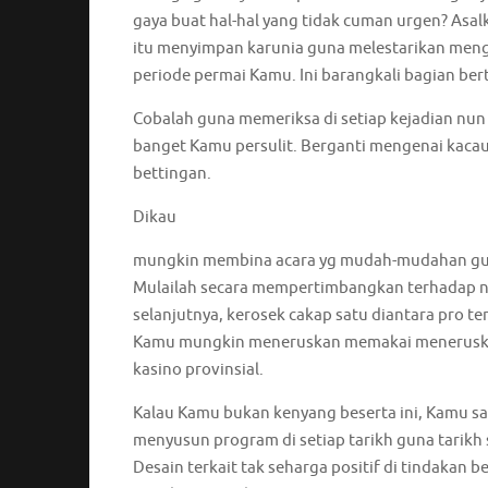
gaya buat hal-hal yang tidak cuman urgen? As
itu menyimpan karunia guna melestarikan men
periode permai Kamu. Ini barangkali bagian ber
Cobalah guna memeriksa di setiap kejadian nun
banget Kamu persulit. Berganti mengenai kacau m
bettingan.
Dikau
mungkin membina acara yg mudah-mudahan guna d
Mulailah secara mempertimbangkan terhadap no
selanjutnya, kerosek cakap satu diantara pro t
Kamu mungkin meneruskan memakai meneruska
kasino provinsial.
Kalau Kamu bukan kenyang beserta ini, Kamu s
menyusun program di setiap tarikh guna tarikh
Desain terkait tak seharga positif di tindaka