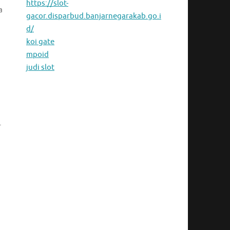
https://slot-
a
gacor.disparbud.banjarnegarakab.go.i
d/
koi gate
mpoid
judi slot
.