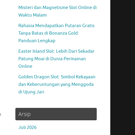
Misteri dan Magnetisme Slot Online di
Waktu Malam
Rahasia Mendapatkan Putaran Gratis
Tanpa Batas di Bonanza Gold:
Panduan Lengkap
Easter Island Slot: Lebih Dari Sekadar
Patung Moai di Dunia Permainan
Online
Golden Dragon Slot: Simbol Kekayaan
dan Keberuntungan yang Menggoda
di Ujung Jari
Arsip
n
Juli 2026