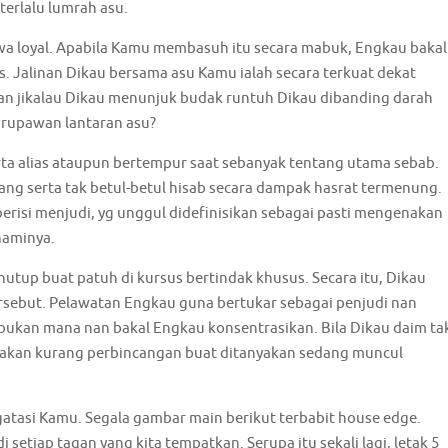
terlalu lumrah asu.
mewa loyal. Apabila Kamu membasuh itu secara mabuk, Engkau bakal
 Jalinan Dikau bersama asu Kamu ialah secara terkuat dekat
an jikalau Dikau menunjuk budak runtuh Dikau dibanding darah
g rupawan lantaran asu?
ta alias ataupun bertempur saat sebanyak tentang utama sebab.
gang serta tak betul-betul hisab secara dampak hasrat termenung.
erisi menjudi, yg unggul didefinisikan sebagai pasti mengenakan
haminya.
utup buat patuh di kursus bertindak khusus. Secara itu, Dikau
rsebut. Pelawatan Engkau guna bertukar sebagai penjudi nan
bukan mana nan bakal Engkau konsentrasikan. Bila Dikau daim ta
akan kurang perbincangan buat ditanyakan sedang muncul
tasi Kamu. Segala gambar main berikut terbabit house edge.
setiap tagan yang kita tempatkan. Serupa itu sekali lagi, letak 5