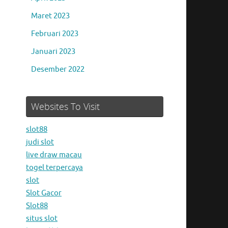
Maret 2023
Februari 2023
Januari 2023
Desember 2022
Websites To Visit
slot88
judi slot
live draw macau
togel terpercaya
slot
a
Slot Gacor
Slot88
situs slot