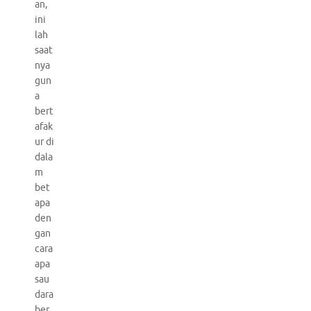
an,
ini
lah
saat
nya
gun
a
bert
afak
ur di
dala
m
bet
apa
den
gan
cara
apa
sau
dara
ber