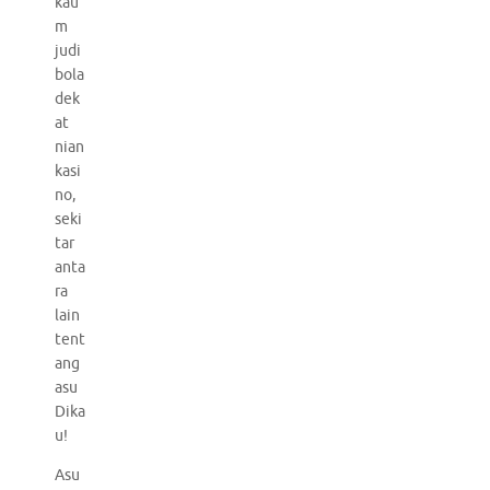
kau
m
judi
bola
dek
at
nian
kasi
no,
seki
tar
anta
ra
lain
tent
ang
asu
Dika
u!
Asu