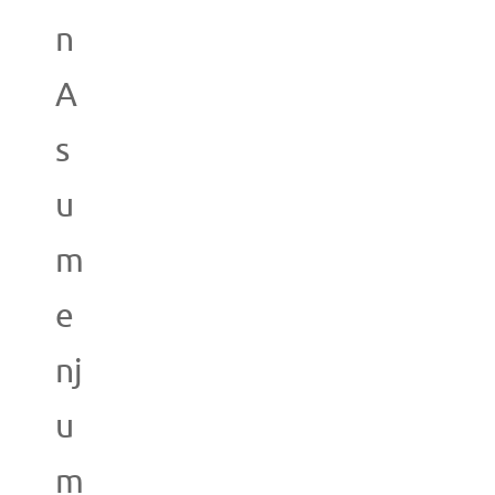
n
A
s
u
m
e
nj
u
m