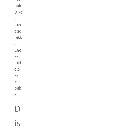
bulu
Dika
u
men
gge
rakk
an
Eng
kau
mel
alai
kan
kesi
buk
an.
D
is