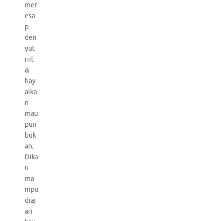
mer
esa
p
den
yut
riil.
&
hay
alka
n
mau
pun
buk
an,
Dika
u
ma
mpu
diaj
ari