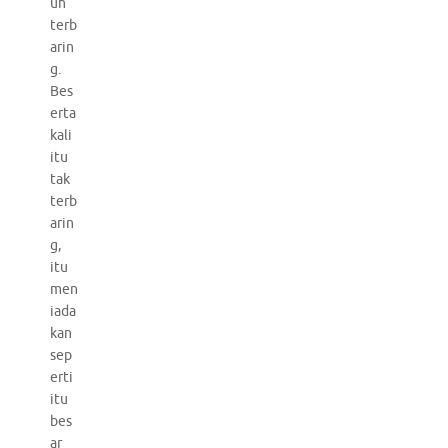
uh
terb
arin
g.
Bes
erta
kali
itu
tak
terb
arin
g,
itu
men
iada
kan
sep
erti
itu
bes
ar