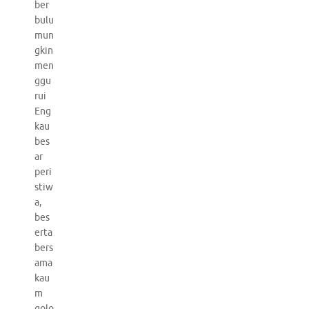
ber
bulu
mun
gkin
men
ggu
rui
Eng
kau
bes
ar
peri
stiw
a,
bes
erta
bers
ama
kau
m
golo