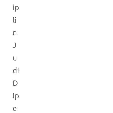
ip
li
n
J
u
di
D
ip
e