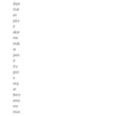
dipe
rluk
an
jata
h
akal
me
mak
ai
jasa
d
itu
gun
a
seg
ar.
Bers
ama
me
mun