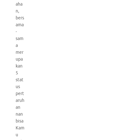
aha
n,
bers
ama
-
sam
a
mer
upa
kan
5
stat
us
pert
aruh
an
nan
bisa
Kam
u