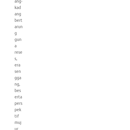
ang-
kad
ang
bert
arun
g
gun
a
rese
s,
era
sen
gga
ng,
bes
erta
pers
pek
tif
muj
ur.