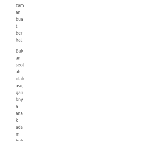
zam
an
bua
t
beri
hat.
Buk
an
seol
ah-
olah
asu,
gali
bny
a
ana
k
ada
m