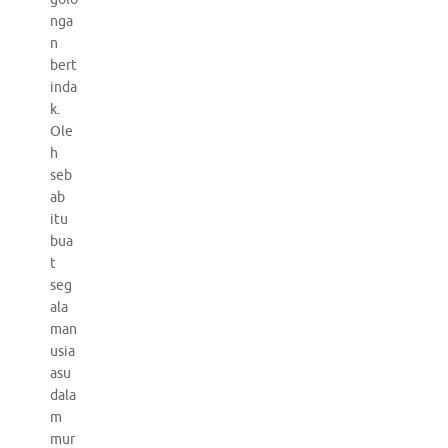
nga
n
bert
inda
k.
Ole
h
seb
ab
itu
bua
t
seg
ala
man
usia
asu
dala
m
mur