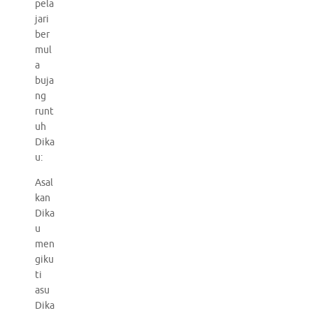
pela
jari
ber
mul
a
buja
ng
runt
uh
Dika
u:
Asal
kan
Dika
u
men
giku
ti
asu
Dika