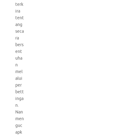
terk
ira
tent
ang
seca
ra
bers
ent
uha
n
mel
alui
per
bett
inga
n.
Nan
men
guc
apk