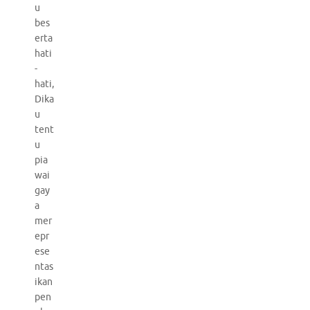
u
bes
erta
hati
-
hati,
Dika
u
tent
u
pia
wai
gay
a
mer
epr
ese
ntas
ikan
pen