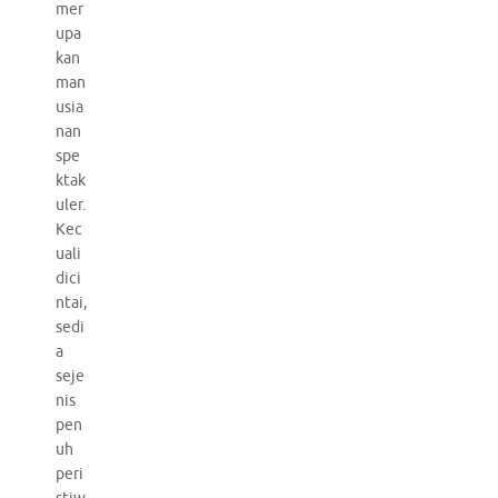
mer
upa
kan
man
usia
nan
spe
ktak
uler.
Kec
uali
dici
ntai,
sedi
a
seje
nis
pen
uh
peri