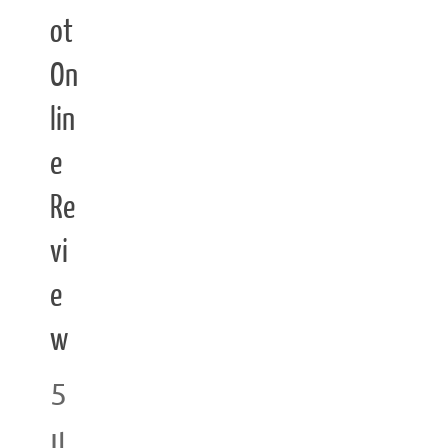
ot
On
lin
e
Re
vi
e
w
5
Il