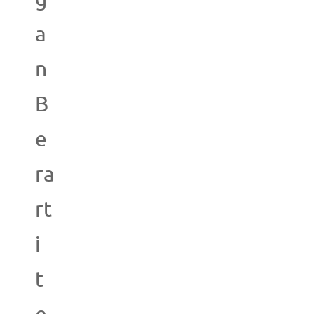
a
n
B
e
ra
rt
i
t