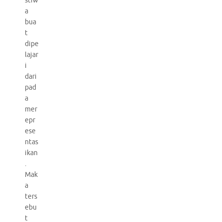
stiw
a
bua
t
dipe
lajar
i
dari
pad
a
mer
epr
ese
ntas
ikan
.
Mak
a
ters
ebu
t