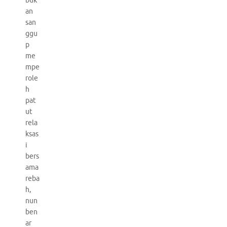
buk
an
san
ggu
p
me
mpe
role
h
pat
ut
rela
ksas
i
bers
ama
reba
h,
nun
ben
ar