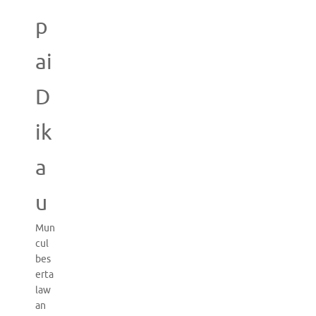
p
ai
D
ik
a
u
Mun
cul
bes
erta
law
an