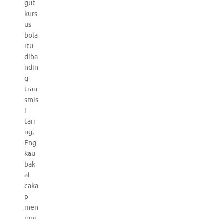
gut
kurs
us
bola
itu
diba
ndin
g
tran
smis
i
tari
ng,
Eng
kau
bak
al
caka
p
men
junj