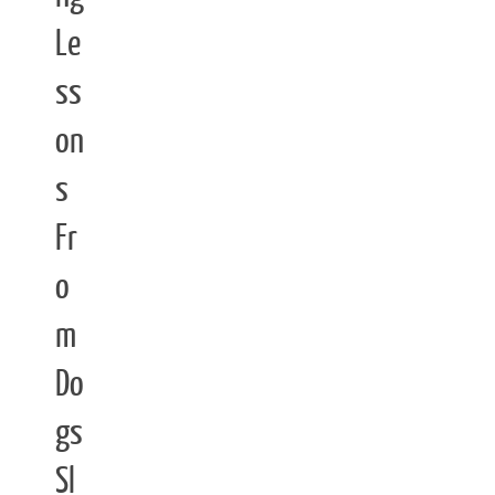
Le
ss
on
s
Fr
o
m
Do
gs
Sl