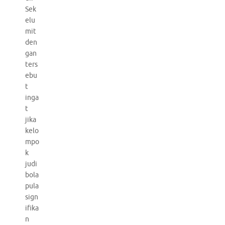
Sek
elu
mit
den
gan
ters
ebu
t
inga
t
jika
kelo
mpo
k
judi
bola
pula
sign
ifika
n