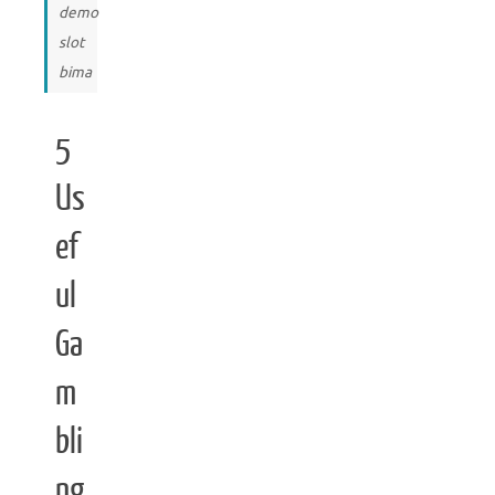
demo
slot
bima
5
Us
ef
ul
Ga
m
bli
ng