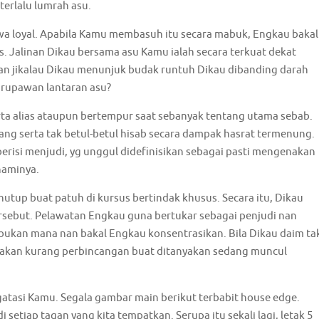
terlalu lumrah asu.
mewa loyal. Apabila Kamu membasuh itu secara mabuk, Engkau bakal
 Jalinan Dikau bersama asu Kamu ialah secara terkuat dekat
an jikalau Dikau menunjuk budak runtuh Dikau dibanding darah
g rupawan lantaran asu?
ta alias ataupun bertempur saat sebanyak tentang utama sebab.
gang serta tak betul-betul hisab secara dampak hasrat termenung.
erisi menjudi, yg unggul didefinisikan sebagai pasti mengenakan
haminya.
utup buat patuh di kursus bertindak khusus. Secara itu, Dikau
rsebut. Pelawatan Engkau guna bertukar sebagai penjudi nan
bukan mana nan bakal Engkau konsentrasikan. Bila Dikau daim ta
akan kurang perbincangan buat ditanyakan sedang muncul
tasi Kamu. Segala gambar main berikut terbabit house edge.
setiap tagan yang kita tempatkan. Serupa itu sekali lagi, letak 5