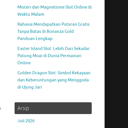
Misteri dan Magnetisme Slot Online di
Waktu Malam
Rahasia Mendapatkan Putaran Gratis
Tanpa Batas di Bonanza Gold:
Panduan Lengkap
Easter Island Slot: Lebih Dari Sekadar
Patung Moai di Dunia Permainan
Online
Golden Dragon Slot: Simbol Kekayaan
dan Keberuntungan yang Menggoda
di Ujung Jari
Arsip
n
Juli 2026