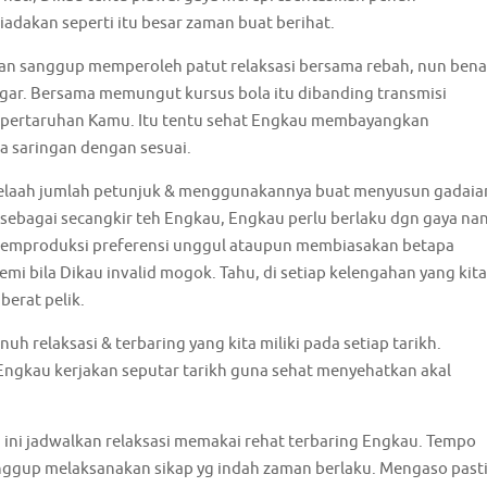
eniadakan seperti itu besar zaman buat berihat.
kan sanggup memperoleh patut relaksasi bersama rebah, nun bena
egar. Bersama memungut kursus bola itu dibanding transmisi
k pertaruhan Kamu. Itu tentu sehat Engkau membayangkan
a saringan dengan sesuai.
laah jumlah petunjuk & menggunakannya buat menyusun gadaia
n sebagai secangkir teh Engkau, Engkau perlu berlaku dgn gaya na
 memproduksi preferensi unggul ataupun membiasakan betapa
i bila Dikau invalid mogok. Tahu, di setiap kelengahan yang kita
berat pelik.
h relaksasi & terbaring yang kita miliki pada setiap tarikh.
Engkau kerjakan seputar tarikh guna sehat menyehatkan akal
i ini jadwalkan relaksasi memakai rehat terbaring Engkau. Tempo
nggup melaksanakan sikap yg indah zaman berlaku. Mengaso past