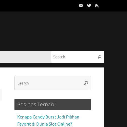
Search for:
Search
Search
Search
for:
Pos-pos Terbaru
Kenapa Candy Burst Jadi Pilihan
Favorit di Dunia Slot Online?