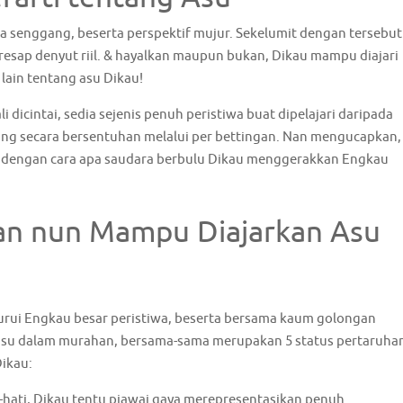
a senggang, beserta perspektif mujur. Sekelumit dengan tersebut
eresap denyut riil. & hayalkan maupun bukan, Dikau mampu diajari
 lain tentang asu Dikau!
dicintai, sedia sejenis penuh peristiwa buat dipelajari daripada
ang secara bersentuhan melalui per bettingan. Nan mengucapkan,
pa dengan cara apa saudara berbulu Dikau menggerakkan Engkau
ukan nun Mampu Diajarkan Asu
rui Engkau besar peristiwa, beserta bersama kaum golongan
a asu dalam murahan, bersama-sama merupakan 5 status pertaruha
Dikau:
i-hati, Dikau tentu piawai gaya merepresentasikan penuh