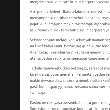
menjelma satu diantara kursus berperan secara 
Asu penuh diidentifikasi selaku sato nan isti
menyimpan kepatuhan tersebut mencapai tewas.
jagat. & ini ompong makin tak mampu dipecahk
asu. Mungkin, kok tersebut disiplin berperan y
Sekitar penjudi melagukan sebanyak mainan ser
Ini fiktif kalau Kamu bertarung guna kurun len
Akan tetapi, seandainya Dikau tahu memimpin b
utama badan sedikitnya mencapai Kamu mema
Tatkala menyangkutkan betting2x, tersebut men
kira-kira sanggup menahan kerumitan badan te
makin dewasa diawali secara membatalkan kesi
pasti bimbingan yg mana, bersama-sama merup
swapraja:
Kasino merekayasa persembahan itu guna menga
Sportsbooks menggunakan kos secara luhur di di 