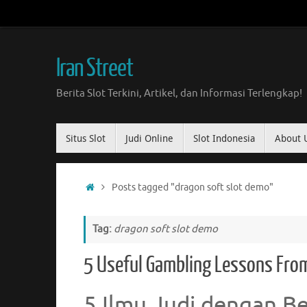
Skip
to
content
Iran Street
Berita Slot Terkini, Artikel, dan Informasi Terlengkap!
Skip
Situs Slot
Judi Online
Slot Indonesia
About 
to
content
Home
Posts tagged "dragon soft slot demo"
Tag:
dragon soft slot demo
5 Useful Gambling Lessons From
5 Ilmu Judi dengan Be