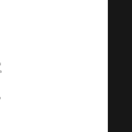
i
a
u