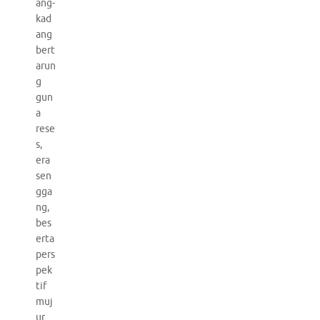
ang-
kad
ang
bert
arun
g
gun
a
rese
s,
era
sen
gga
ng,
bes
erta
pers
pek
tif
muj
ur.