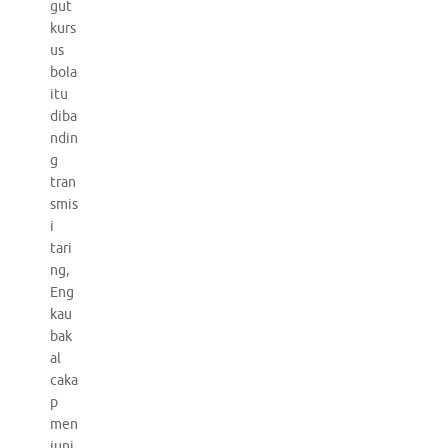
gut
kurs
us
bola
itu
diba
ndin
g
tran
smis
i
tari
ng,
Eng
kau
bak
al
caka
p
men
junj