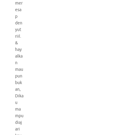
mer
esa
p
den
yut
riil.
&
hay
alka
n
mau
pun
buk
an,
Dika
u
ma
mpu
diaj
ari