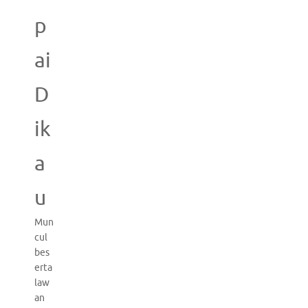
p
ai
D
ik
a
u
Mun
cul
bes
erta
law
an