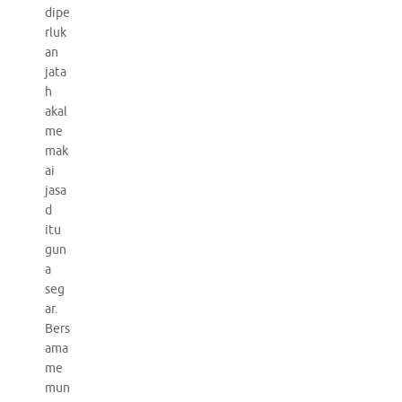
dipe
rluk
an
jata
h
akal
me
mak
ai
jasa
d
itu
gun
a
seg
ar.
Bers
ama
me
mun