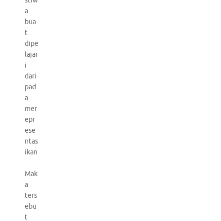
stiw
a
bua
t
dipe
lajar
i
dari
pad
a
mer
epr
ese
ntas
ikan
.
Mak
a
ters
ebu
t