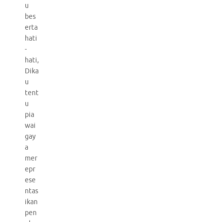
u
bes
erta
hati
-
hati,
Dika
u
tent
u
pia
wai
gay
a
mer
epr
ese
ntas
ikan
pen