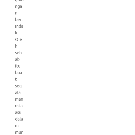
nga
n
bert
inda
k.
Ole
h
seb
ab
itu
bua
t
seg
ala
man
usia
asu
dala
m
mur