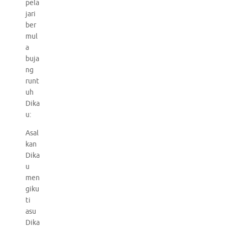
pela
jari
ber
mul
a
buja
ng
runt
uh
Dika
u:
Asal
kan
Dika
u
men
giku
ti
asu
Dika