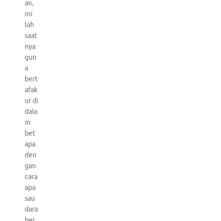
an,
ini
lah
saat
nya
gun
a
bert
afak
ur di
dala
m
bet
apa
den
gan
cara
apa
sau
dara
ber