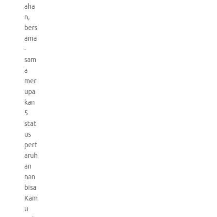
aha
n,
bers
ama
-
sam
a
mer
upa
kan
5
stat
us
pert
aruh
an
nan
bisa
Kam
u