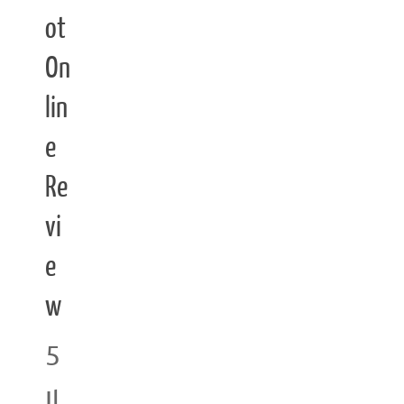
ot
On
lin
e
Re
vi
e
w
5
Il