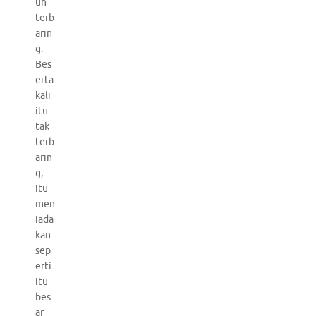
uh
terb
arin
g.
Bes
erta
kali
itu
tak
terb
arin
g,
itu
men
iada
kan
sep
erti
itu
bes
ar