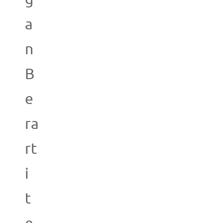
a
n
B
e
ra
rt
i
t