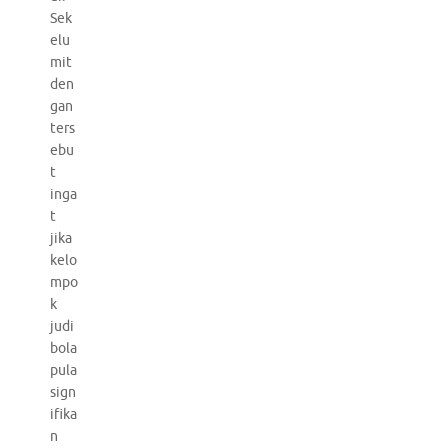
Sek
elu
mit
den
gan
ters
ebu
t
inga
t
jika
kelo
mpo
k
judi
bola
pula
sign
ifika
n