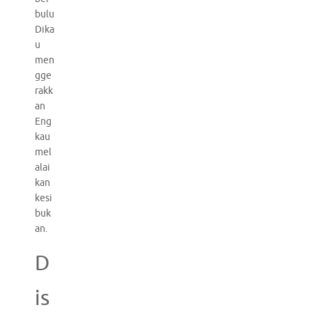
bulu
Dika
u
men
gge
rakk
an
Eng
kau
mel
alai
kan
kesi
buk
an.
D
is