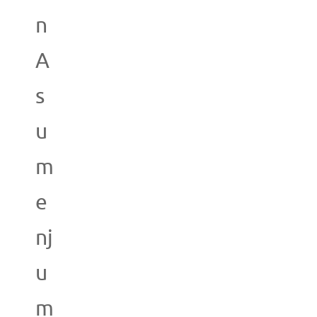
n
A
s
u
m
e
nj
u
m