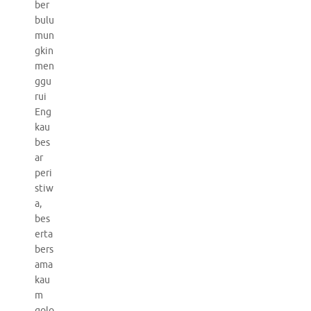
ber
bulu
mun
gkin
men
ggu
rui
Eng
kau
bes
ar
peri
stiw
a,
bes
erta
bers
ama
kau
m
golo