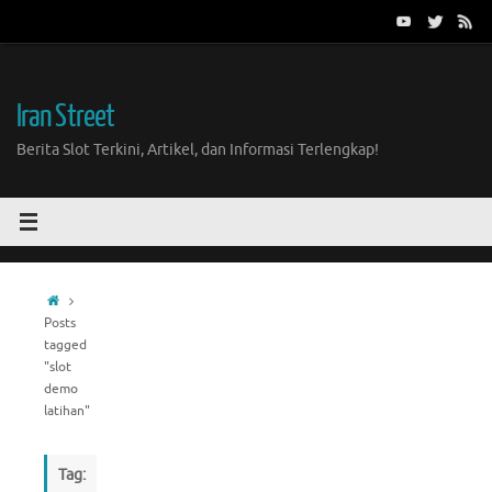
Skip
to
content
Iran Street
Berita Slot Terkini, Artikel, dan Informasi Terlengkap!
Home
Posts
tagged
"slot
demo
latihan"
Tag: