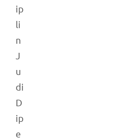
ip
li
n
J
u
di
D
ip
e