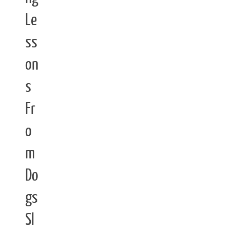
Le
ss
on
s
Fr
o
m
Do
gs
Sl