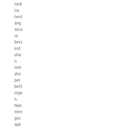
terk
ira
tent
ang
seca
ra
bers
ent
uha
n
mel
alui
per
bett
inga
n.
Nan
men
guc
apk