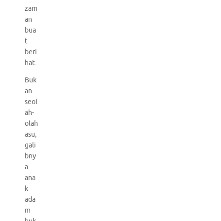
zam
an
bua
t
beri
hat.
Buk
an
seol
ah-
olah
asu,
gali
bny
a
ana
k
ada
m