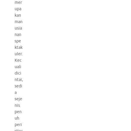
mer
upa
kan
man
usia
nan
spe
ktak
uler.
Kec
uali
dici
ntai,
sedi
a
seje
nis
pen
uh
peri