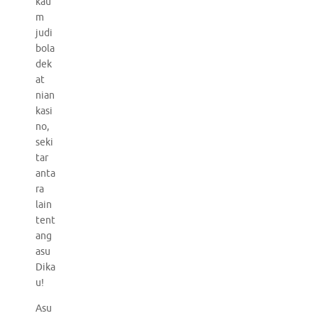
kau
m
judi
bola
dek
at
nian
kasi
no,
seki
tar
anta
ra
lain
tent
ang
asu
Dika
u!
Asu