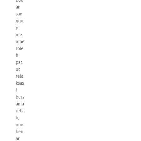
buk
an
san
ggu
p
me
mpe
role
h
pat
ut
rela
ksas
i
bers
ama
reba
h,
nun
ben
ar