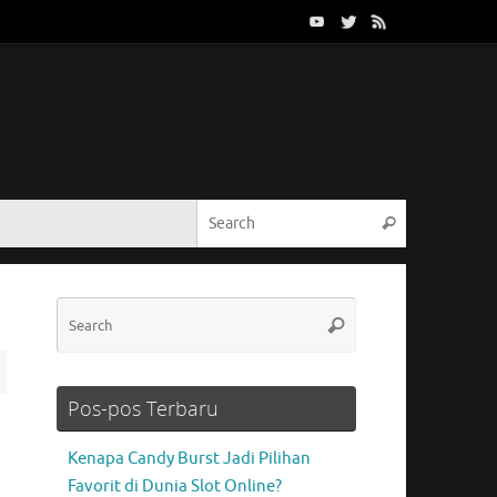
Search for:
Search
Search
Search
for:
Pos-pos Terbaru
Kenapa Candy Burst Jadi Pilihan
Favorit di Dunia Slot Online?