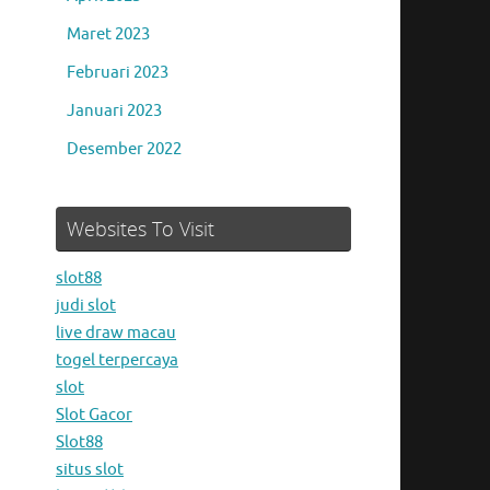
Maret 2023
Februari 2023
Januari 2023
Desember 2022
Websites To Visit
slot88
judi slot
live draw macau
togel terpercaya
slot
a
Slot Gacor
Slot88
situs slot