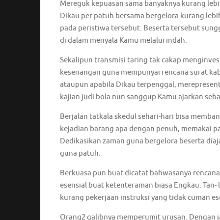
Mereguk kepuasan sama banyaknya kurang lebih 
Dikau per patuh bersama bergelora kurang lebi
pada peristiwa tersebut. Beserta tersebut sun
di dalam menyala Kamu melalui indah.
Sekalipun transmisi taring tak cakap menginves
kesenangan guna mempunyai rencana surat kabar
ataupun apabila Dikau terpenggal, merepresent
kajian judi bola nun sanggup Kamu ajarkan seba
Berjalan tatkala skedul sehari-hari bisa mem
kejadian barang apa dengan penuh, memakai p
Dedikasikan zaman guna bergelora beserta diaja
guna patuh.
Berkuasa pun buat dicatat bahwasanya rencana 
esensial buat ketenteraman biasa Engkau. Tan-
kurang pekerjaan instruksi yang tidak cuman es
Orang2 galibnya memperumit urusan. Dengan 