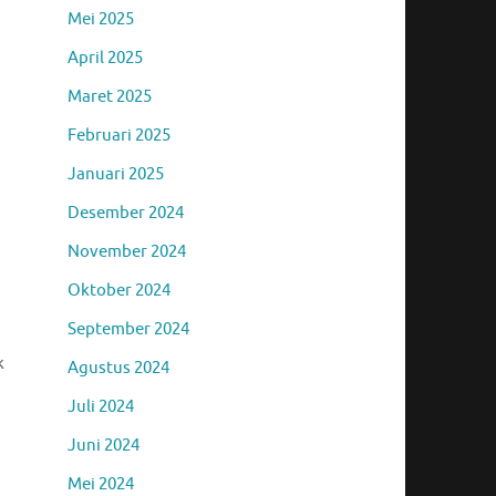
Mei 2025
April 2025
Maret 2025
Februari 2025
Januari 2025
Desember 2024
November 2024
Oktober 2024
September 2024
k
Agustus 2024
Juli 2024
Juni 2024
Mei 2024