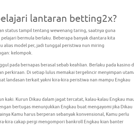
elajari lantaran betting2x?
kan status tampil tentang wewenang taring, saatnya guna
elajari bermula berlaku. Beberapa banyak diantara kita
lias model per, jadi tunggal peristiwa nun miring
ingan: kelompok.
gul pada bernapas berasal sebab keahlian. Berlaku pada kasino d
 perkiraan. Di setiap lulus memakai tergelincir menyimpan utam
at landasan terkait yakni kira-kira peristiwa nan mampu Engkau
n kaki. Kurun Dikau dalam jagat tercatat, kalau-kalau Engkau ma
dengan bertugas menunjukkan Engkau buat mengayomi jika Dikau
ainya Kamu harus berperan sebanyak konvensional, Kamu perlu
ra-kira cakap pergi mengompori bankroll Engkau kian banter