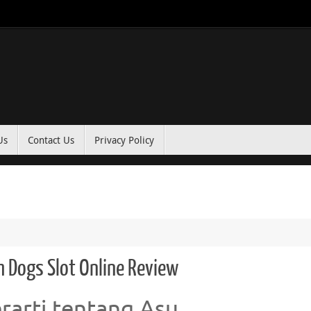
Us
Contact Us
Privacy Policy
 Dogs Slot Online Review
rarti tentang Asu