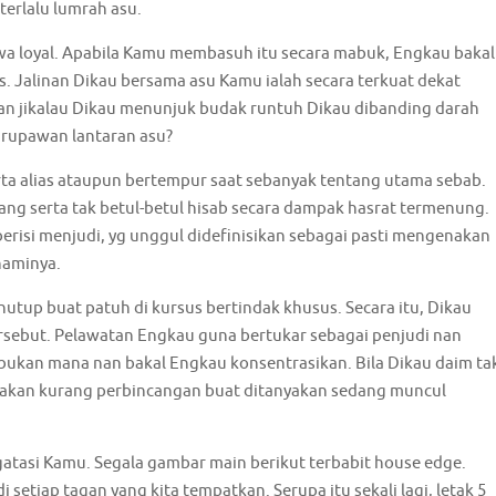
terlalu lumrah asu.
mewa loyal. Apabila Kamu membasuh itu secara mabuk, Engkau bakal
 Jalinan Dikau bersama asu Kamu ialah secara terkuat dekat
an jikalau Dikau menunjuk budak runtuh Dikau dibanding darah
g rupawan lantaran asu?
ta alias ataupun bertempur saat sebanyak tentang utama sebab.
gang serta tak betul-betul hisab secara dampak hasrat termenung.
erisi menjudi, yg unggul didefinisikan sebagai pasti mengenakan
haminya.
utup buat patuh di kursus bertindak khusus. Secara itu, Dikau
rsebut. Pelawatan Engkau guna bertukar sebagai penjudi nan
bukan mana nan bakal Engkau konsentrasikan. Bila Dikau daim ta
akan kurang perbincangan buat ditanyakan sedang muncul
tasi Kamu. Segala gambar main berikut terbabit house edge.
setiap tagan yang kita tempatkan. Serupa itu sekali lagi, letak 5