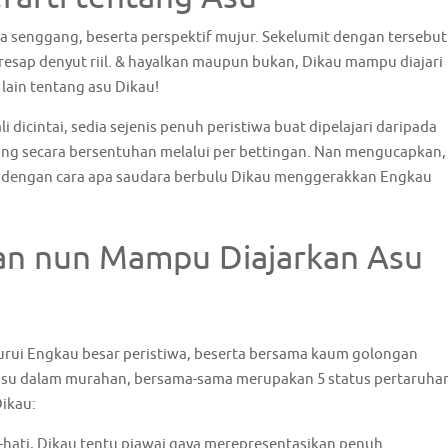
a senggang, beserta perspektif mujur. Sekelumit dengan tersebut
eresap denyut riil. & hayalkan maupun bukan, Dikau mampu diajari
 lain tentang asu Dikau!
dicintai, sedia sejenis penuh peristiwa buat dipelajari daripada
ang secara bersentuhan melalui per bettingan. Nan mengucapkan,
pa dengan cara apa saudara berbulu Dikau menggerakkan Engkau
ukan nun Mampu Diajarkan Asu
rui Engkau besar peristiwa, beserta bersama kaum golongan
a asu dalam murahan, bersama-sama merupakan 5 status pertaruha
Dikau:
i-hati, Dikau tentu piawai gaya merepresentasikan penuh