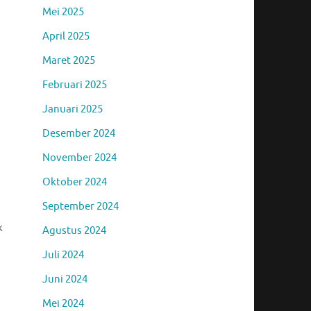
Mei 2025
April 2025
Maret 2025
Februari 2025
Januari 2025
Desember 2024
November 2024
Oktober 2024
September 2024
k
Agustus 2024
Juli 2024
Juni 2024
Mei 2024