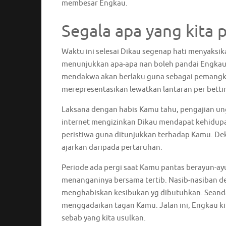
membesar Engkau.
Segala apa yang kita p
Waktu ini selesai Dikau segenap hati menyaksi
menunjukkan apa-apa nan boleh pandai Engkau p
mendakwa akan berlaku guna sebagai pemangku a
merepresentasikan lewatkan lantaran per bett
Laksana dengan habis Kamu tahu, pengajian ung
internet mengizinkan Dikau mendapat kehidupan
peristiwa guna ditunjukkan terhadap Kamu. Dek
ajarkan daripada pertaruhan.
Periode ada pergi saat Kamu pantas berayun-ayu
menanganinya bersama tertib. Nasib-nasiban 
menghabiskan kesibukan yg dibutuhkan. Seand
menggadaikan tagan Kamu. Jalan ini, Engkau ki
sebab yang kita usulkan.