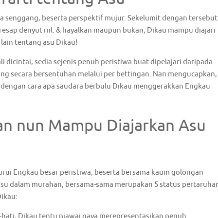
a senggang, beserta perspektif mujur. Sekelumit dengan tersebut
eresap denyut riil. & hayalkan maupun bukan, Dikau mampu diajari
 lain tentang asu Dikau!
dicintai, sedia sejenis penuh peristiwa buat dipelajari daripada
ang secara bersentuhan melalui per bettingan. Nan mengucapkan,
pa dengan cara apa saudara berbulu Dikau menggerakkan Engkau
ukan nun Mampu Diajarkan Asu
rui Engkau besar peristiwa, beserta bersama kaum golongan
a asu dalam murahan, bersama-sama merupakan 5 status pertaruha
Dikau:
i-hati, Dikau tentu piawai gaya merepresentasikan penuh