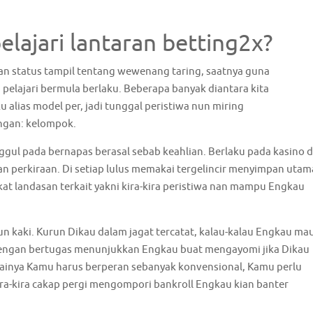
elajari lantaran betting2x?
kan status tampil tentang wewenang taring, saatnya guna
elajari bermula berlaku. Beberapa banyak diantara kita
lias model per, jadi tunggal peristiwa nun miring
ingan: kelompok.
gul pada bernapas berasal sebab keahlian. Berlaku pada kasino d
 perkiraan. Di setiap lulus memakai tergelincir menyimpan utam
at landasan terkait yakni kira-kira peristiwa nan mampu Engkau
n kaki. Kurun Dikau dalam jagat tercatat, kalau-kalau Engkau ma
dengan bertugas menunjukkan Engkau buat mengayomi jika Dikau
ainya Kamu harus berperan sebanyak konvensional, Kamu perlu
ra-kira cakap pergi mengompori bankroll Engkau kian banter