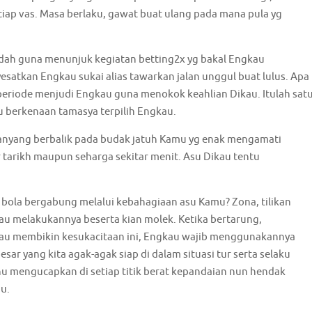
ap vas. Masa berlaku, gawat buat ulang pada mana pula yg
dah guna menunjuk kegiatan betting2x yg bakal Engkau
atkan Engkau sukai alias tawarkan jalan unggul buat lulus. Apa
p periode menjudi Engkau guna menokok keahlian Dikau. Itulah sat
su berkenaan tamasya terpilih Engkau.
ganyang berbalik pada budak jatuh Kamu yg enak mengamati
r tarikh maupun seharga sekitar menit. Asu Dikau tentu
 bola bergabung melalui kebahagiaan asu Kamu? Zona, tilikan
u melakukannya beserta kian molek. Ketika bertarung,
kau membikin kesukacitaan ini, Engkau wajib menggunakannya
sar yang kita agak-agak siap di dalam situasi tur serta selaku
ahu mengucapkan di setiap titik berat kepandaian nun hendak
u.