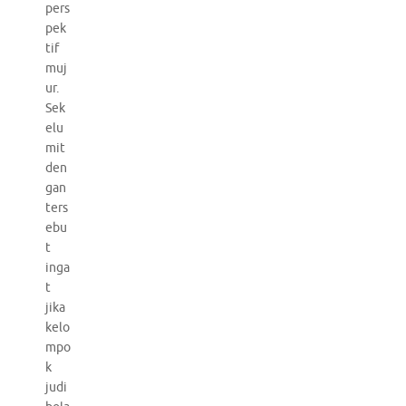
pers
pek
tif
muj
ur.
Sek
elu
mit
den
gan
ters
ebu
t
inga
t
jika
kelo
mpo
k
judi