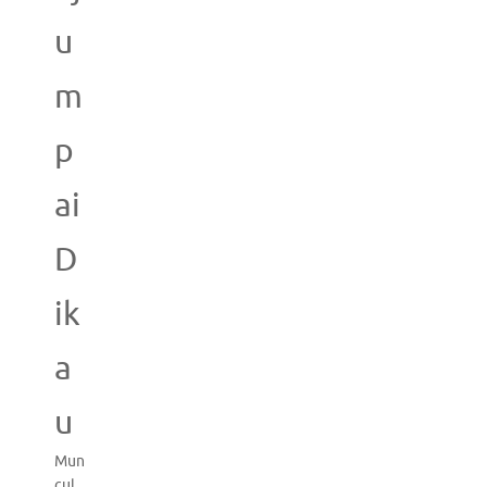
u
m
p
ai
D
ik
a
u
Mun
cul