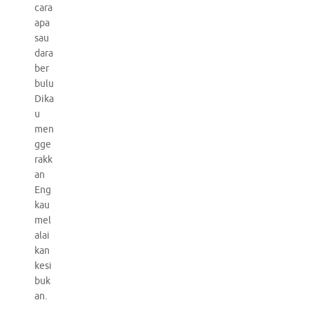
cara
apa
sau
dara
ber
bulu
Dika
u
men
gge
rakk
an
Eng
kau
mel
alai
kan
kesi
buk
an.