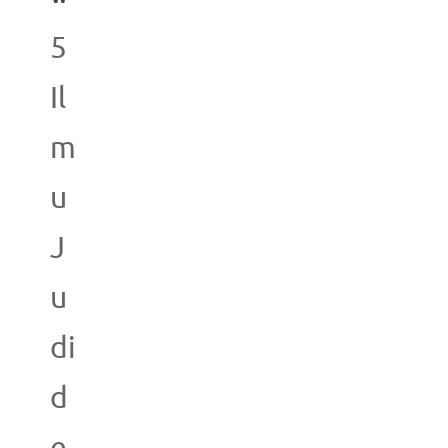
5
Il
m
u
J
u
di
d