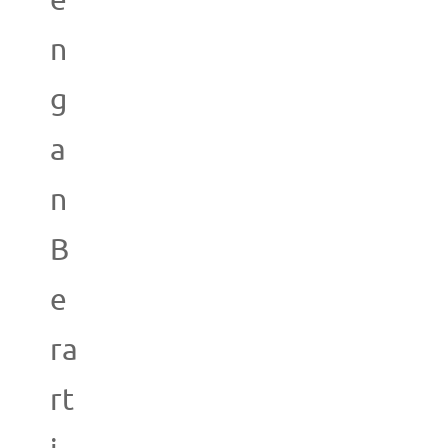
e
n
g
a
n
B
e
ra
rt