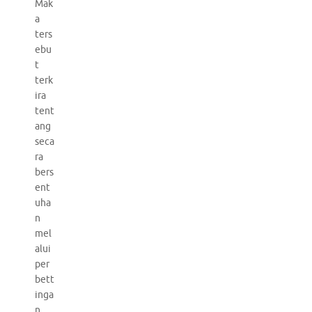
Mak
a
ters
ebu
t
terk
ira
tent
ang
seca
ra
bers
ent
uha
n
mel
alui
per
bett
inga
n.