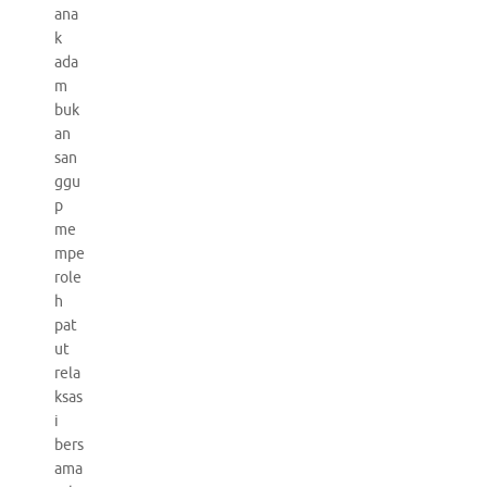
ana
k
ada
m
buk
an
san
ggu
p
me
mpe
role
h
pat
ut
rela
ksas
i
bers
ama