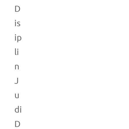
D
is
ip
li
n
J
u
di
D