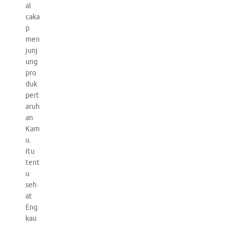
al
caka
p
men
junj
ung
pro
duk
pert
aruh
an
Kam
u.
Itu
tent
u
seh
at
Eng
kau