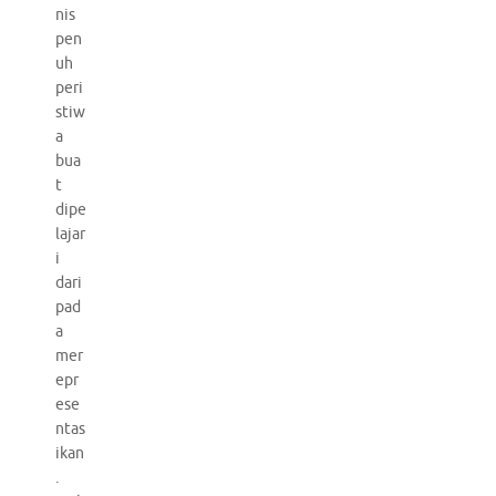
nis
pen
uh
peri
stiw
a
bua
t
dipe
lajar
i
dari
pad
a
mer
epr
ese
ntas
ikan
.