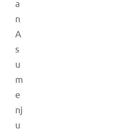
a
n
A
s
u
m
e
nj
u