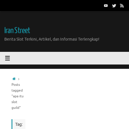
Skip
to
content
Iran Street
Berita Slot Terkini, Artikel, dan Informasi Terlengkap!
Home
Posts
tagged
"apa itu
slot
guild"
Tag: