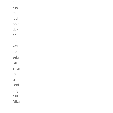
ari
kau
m
judi
bola
dek
at
nian
kasi
no,
seki
tar
anta
ra
lain
tent
ang
asu
Dika
u!