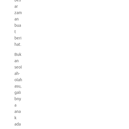
bes
ar
zam
an
bua
t
beri
hat.
Buk
an
seol
ah-
olah
asu,
gali
bny
a
ana
k
ada