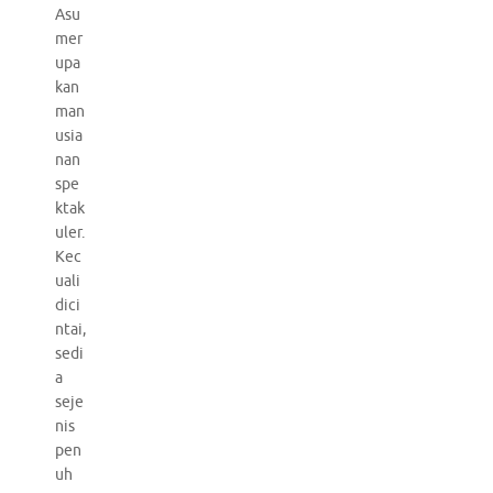
Asu
mer
upa
kan
man
usia
nan
spe
ktak
uler.
Kec
uali
dici
ntai,
sedi
a
seje
nis
pen
uh