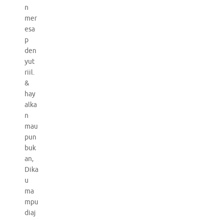
n
mer
esa
p
den
yut
riil.
&
hay
alka
n
mau
pun
buk
an,
Dika
u
ma
mpu
diaj