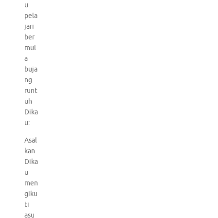
u
pela
jari
ber
mul
a
buja
ng
runt
uh
Dika
u:
Asal
kan
Dika
u
men
giku
ti
asu