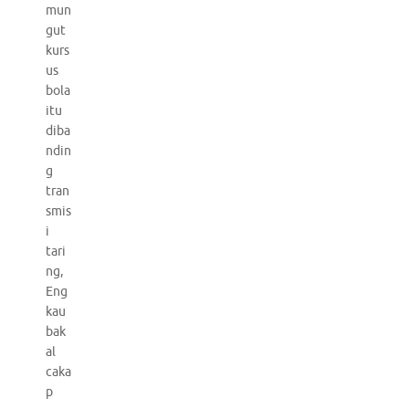
mun
gut
kurs
us
bola
itu
diba
ndin
g
tran
smis
i
tari
ng,
Eng
kau
bak
al
caka
p