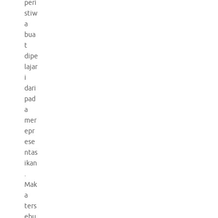
peri
stiw
a
bua
t
dipe
lajar
i
dari
pad
a
mer
epr
ese
ntas
ikan
.
Mak
a
ters
ebu