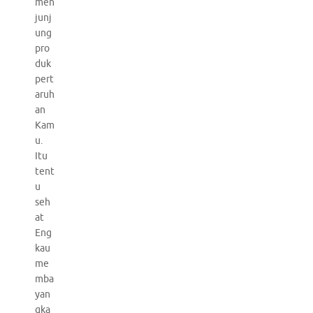
men
junj
ung
pro
duk
pert
aruh
an
Kam
u.
Itu
tent
u
seh
at
Eng
kau
me
mba
yan
gka