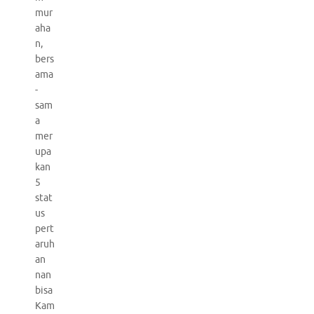
mur
aha
n,
bers
ama
-
sam
a
mer
upa
kan
5
stat
us
pert
aruh
an
nan
bisa
Kam