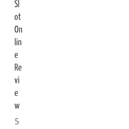
Sl
ot
On
lin
e
Re
vi
e
w
5