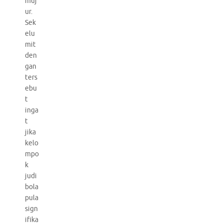
muj
ur.
Sek
elu
mit
den
gan
ters
ebu
t
inga
t
jika
kelo
mpo
k
judi
bola
pula
sign
ifika