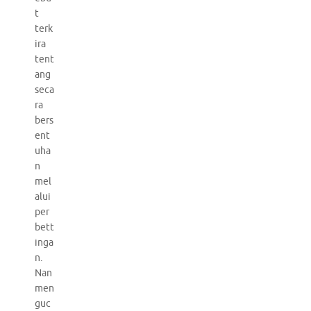
t
terk
ira
tent
ang
seca
ra
bers
ent
uha
n
mel
alui
per
bett
inga
n.
Nan
men
guc