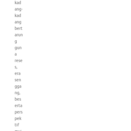
kad
ang-
kad
ang
bert
arun
g
gun
a
rese
s,
era
sen
gga
ng,
bes
erta
pers
pek
tif