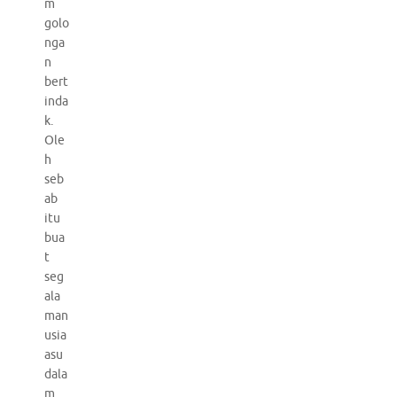
m
golo
nga
n
bert
inda
k.
Ole
h
seb
ab
itu
bua
t
seg
ala
man
usia
asu
dala
m