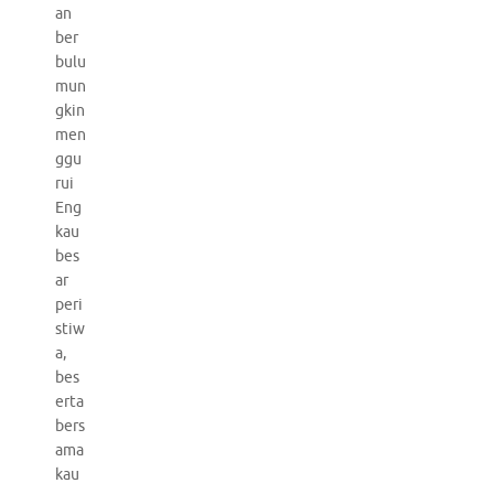
an
ber
bulu
mun
gkin
men
ggu
rui
Eng
kau
bes
ar
peri
stiw
a,
bes
erta
bers
ama
kau