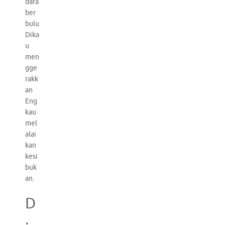
dara
ber
bulu
Dika
u
men
gge
rakk
an
Eng
kau
mel
alai
kan
kesi
buk
an.
D