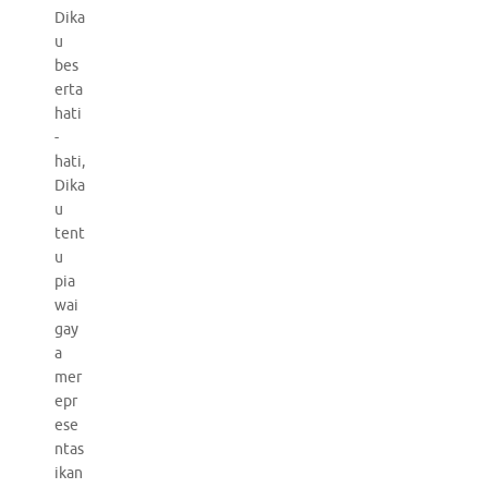
Dika
u
bes
erta
hati
-
hati,
Dika
u
tent
u
pia
wai
gay
a
mer
epr
ese
ntas
ikan