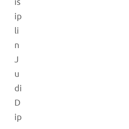
is
ip
li
n
J
u
di
D
ip