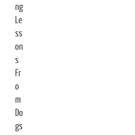
ng
Le
ss
on
s
Fr
o
m
Do
gs