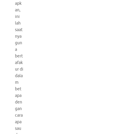
apk
an,
ini
lah
saat
nya
gun
a
bert
afak
ur di
dala
m
bet
apa
den
gan
cara
apa
sau