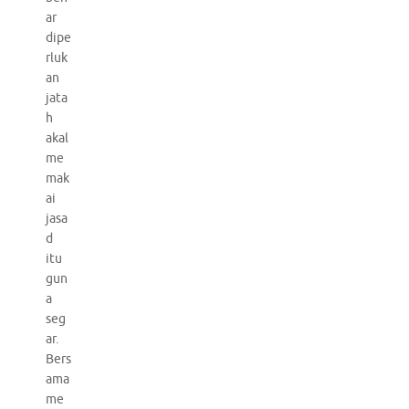
ar
dipe
rluk
an
jata
h
akal
me
mak
ai
jasa
d
itu
gun
a
seg
ar.
Bers
ama
me