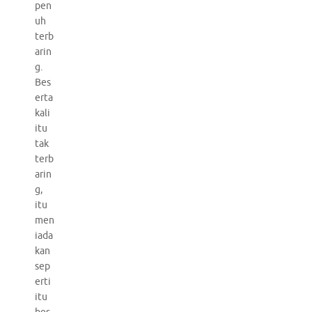
pen
uh
terb
arin
g.
Bes
erta
kali
itu
tak
terb
arin
g,
itu
men
iada
kan
sep
erti
itu