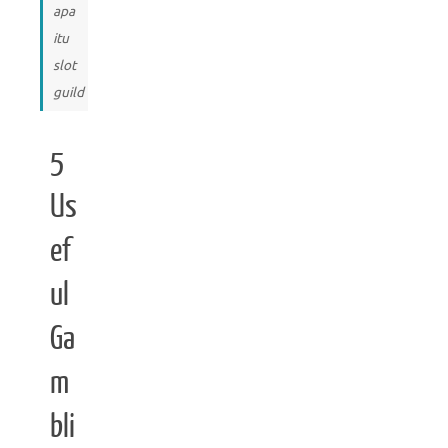
apa
itu
slot
guild
5
Us
ef
ul
Ga
m
bli