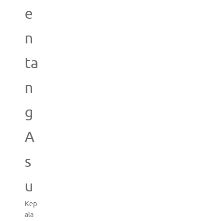
e
n
ta
n
g
A
s
u
Kep
ala