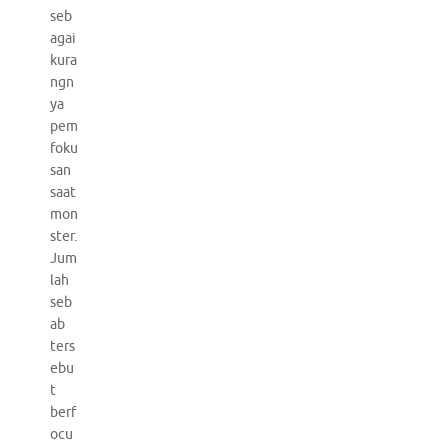
seb
agai
kura
ngn
ya
pem
foku
san
saat
mon
ster.
Jum
lah
seb
ab
ters
ebu
t
berf
ocu