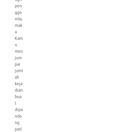
pen
gga
nda,
mak
a
Kam
u
men
jum
pai
juml
ah
keja
dian
bua
t
dipa
nda
ng
pad