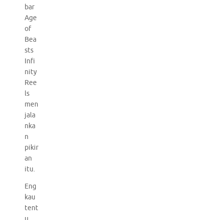
bar
Age
of
Bea
sts
Infi
nity
Ree
ls
men
jala
nka
n
pikir
an
itu.
Eng
kau
tent
u