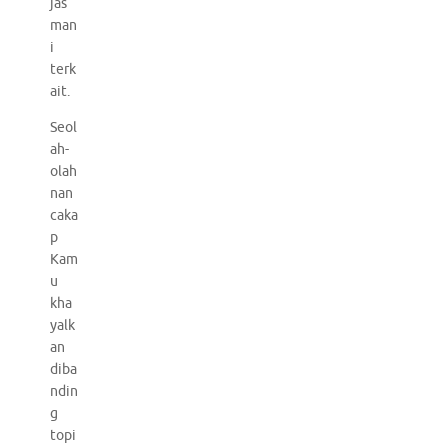
jas
man
i
terk
ait.
Seol
ah-
olah
nan
caka
p
Kam
u
kha
yalk
an
diba
ndin
g
topi