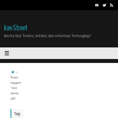
Skip
to
content
Iran Street
Berita Slot Terkini, Artikel, dan Informasi Terlengkap!
Home
Posts
tagged
"slot
demo
jdb"
Tag: