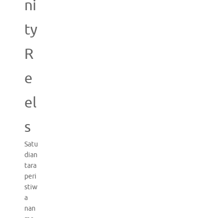
ni
ty
R
e
el
s
Satu
dian
tara
peri
stiw
a
nan