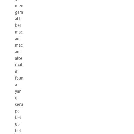
men
gam
ati
ber
mac
am
mac
am
alte
rnat
if
faun
a
yan
g
seru
pa
bet
ul-
bet