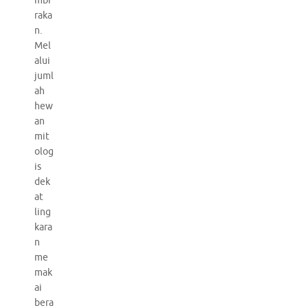
mbi
raka
n.
Mel
alui
juml
ah
hew
an
mit
olog
is
dek
at
ling
kara
n
me
mak
ai
bera