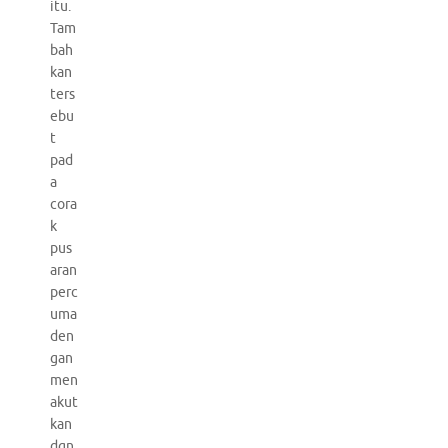
itu.
Tam
bah
kan
ters
ebu
t
pad
a
cora
k
pus
aran
perc
uma
den
gan
men
akut
kan
dgn