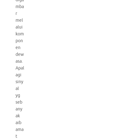
mba
r
mel
alui
kom
pon
en
dew
asa.
Apal
agi
siny
al
yg
seb
any
ak
aib
ama
t