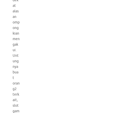
dek
at
alas
an
omp
ong
kian
men
gak
ui.
Unt
ung
nya
bua
t
oran
g2
terk
ait,
slot
gam