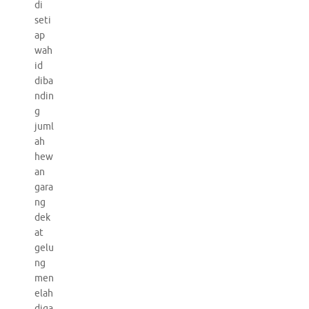
di
seti
ap
wah
id
diba
ndin
g
juml
ah
hew
an
gara
ng
dek
at
gelu
ng
men
elah
diga