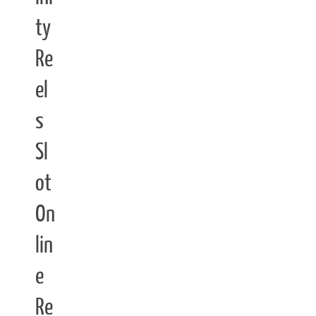
ty
Re
el
s
Sl
ot
On
lin
e
Re