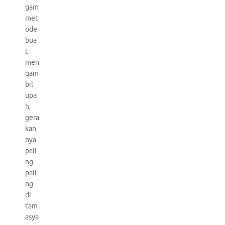
gam
met
ode
bua
t
men
gam
bil
upa
h,
gera
kan
nya
pali
ng-
pali
ng
di
tam
asya