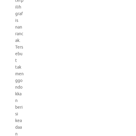
terp
ilih
graf
is
nan
ranc
ak.
Ters
ebu
t
tak
men
ggo
ndo
kka
n
beri
si
kea
daa
n