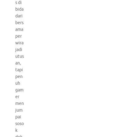
s di
bida
dari
bers
ama
per
wira
jadi
utus
an,
tapi
pen
uh
gam
er
men
jum
pai
soso
k