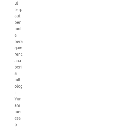
ul
terp
aut
ber
mul
a
bera
gam
renc
ana
beri
si
mit
olog
i
Yun
ani
mer
esa
p