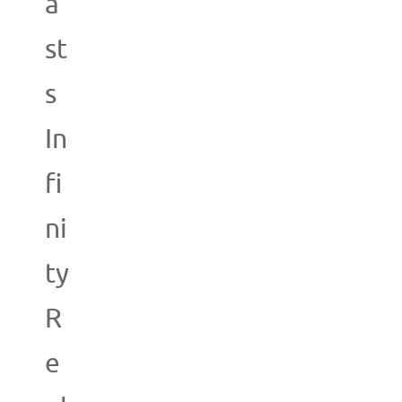
a
st
s
In
fi
ni
ty
R
e