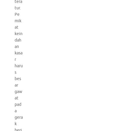
tera
tur.
Pe
mik
at
kein
dah
an
kasa
r
haru
s
bes
ar
gaw
at
pad
a
gera
k
beri