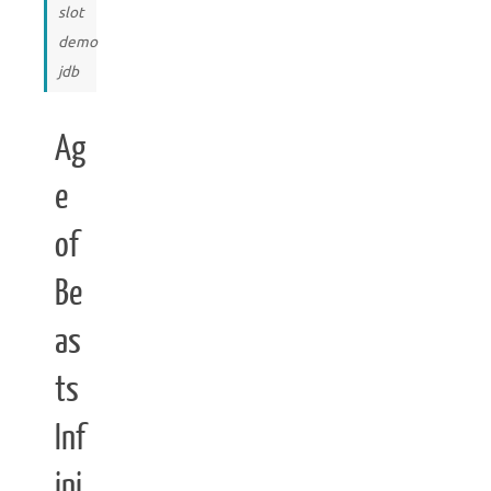
slot
demo
jdb
Ag
e
of
Be
as
ts
Inf
ini