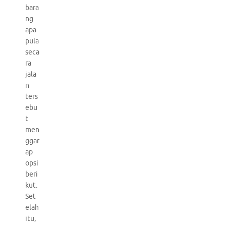
bara
ng
apa
pula
seca
ra
jala
n
ters
ebu
t
men
ggar
ap
opsi
beri
kut.
Set
elah
itu,