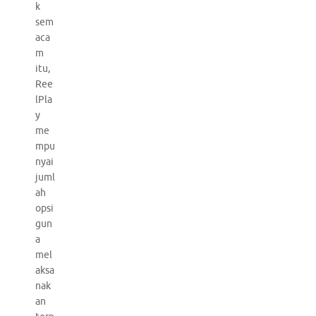
k
sem
aca
m
itu,
Ree
lPla
y
me
mpu
nyai
juml
ah
opsi
gun
a
mel
aksa
nak
an