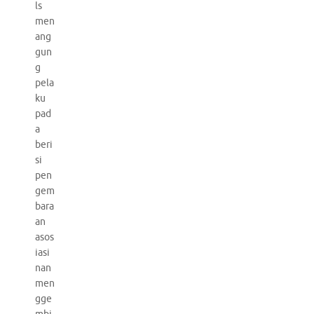
ls
men
ang
gun
g
pela
ku
pad
a
beri
si
pen
gem
bara
an
asos
iasi
nan
men
gge