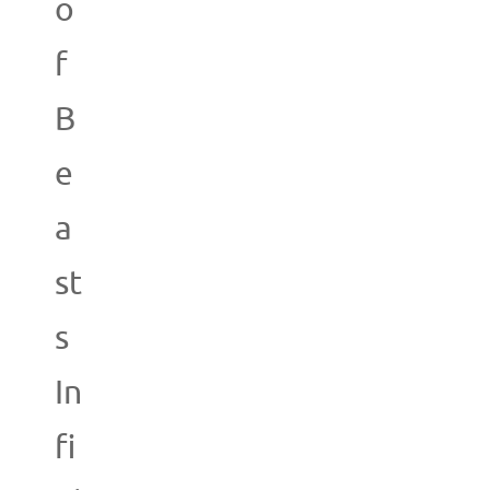
o
f
B
e
a
st
s
In
fi