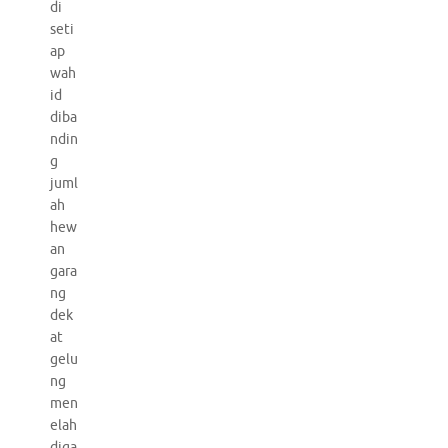
di
seti
ap
wah
id
diba
ndin
g
juml
ah
hew
an
gara
ng
dek
at
gelu
ng
men
elah
diga