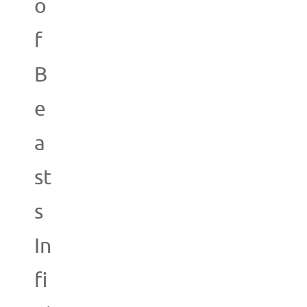
o
f
B
e
a
st
s
In
fi