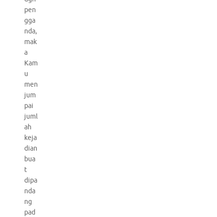
pen
gga
nda,
mak
a
Kam
u
men
jum
pai
juml
ah
keja
dian
bua
t
dipa
nda
ng
pad