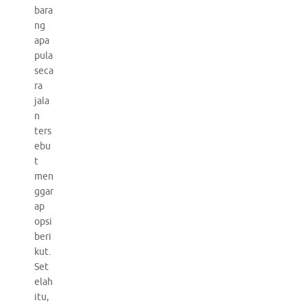
bara
ng
apa
pula
seca
ra
jala
n
ters
ebu
t
men
ggar
ap
opsi
beri
kut.
Set
elah
itu,