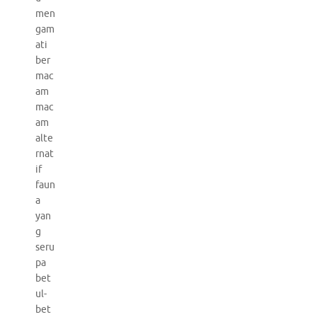
men
gam
ati
ber
mac
am
mac
am
alte
rnat
if
faun
a
yan
g
seru
pa
bet
ul-
bet