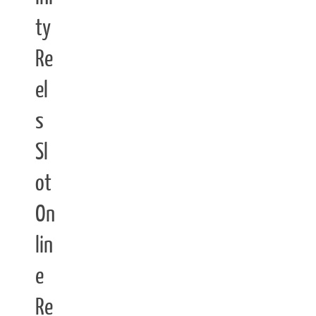
ty
Re
el
s
Sl
ot
On
lin
e
Re