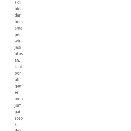
s di
bida
dari
bers
ama
per
wira
jadi
utus
an,
tapi
pen
uh
gam
er
men
jum
pai
soso
k