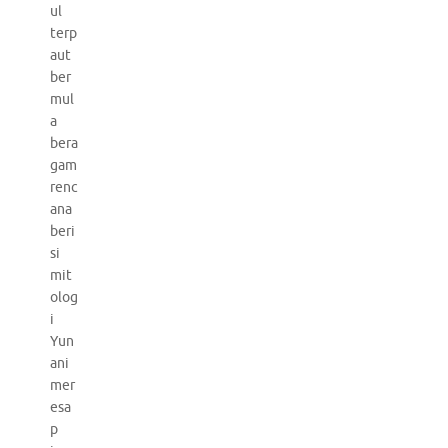
ul
terp
aut
ber
mul
a
bera
gam
renc
ana
beri
si
mit
olog
i
Yun
ani
mer
esa
p