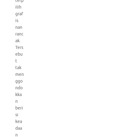
terp
ilih
graf
is
nan
ranc
ak.
Ters
ebu
t
tak
men
ggo
ndo
kka
n
beri
si
kea
daa
n