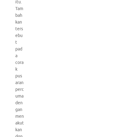
itu.
Tam
bah
kan
ters
ebu
t
pad
a
cora
k
pus
aran
perc
uma
den
gan
men
akut
kan
dgn