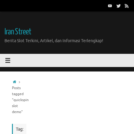
Skip
to
content
Iran Street
Berita Slot Terkini, Artikel, dan Informasi Terlengkap!
Home
Posts
tagged
"quickspin
slot
demo"
Tag: