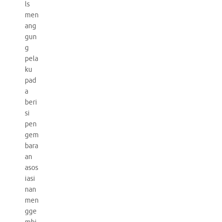
ls
men
ang
gun
g
pela
ku
pad
a
beri
si
pen
gem
bara
an
asos
iasi
nan
men
gge