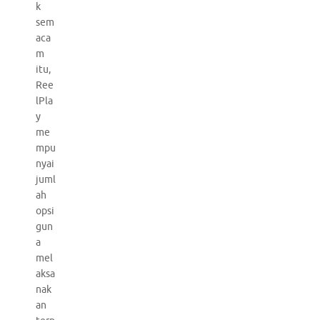
k
sem
aca
m
itu,
Ree
lPla
y
me
mpu
nyai
juml
ah
opsi
gun
a
mel
aksa
nak
an