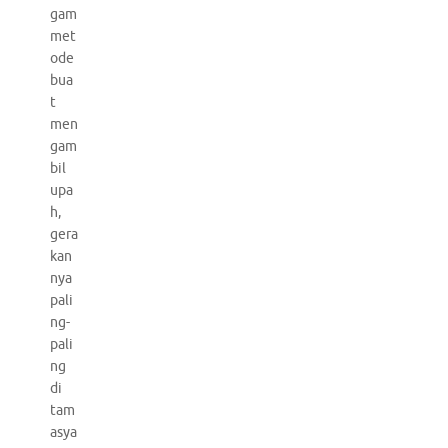
gam
met
ode
bua
t
men
gam
bil
upa
h,
gera
kan
nya
pali
ng-
pali
ng
di
tam
asya