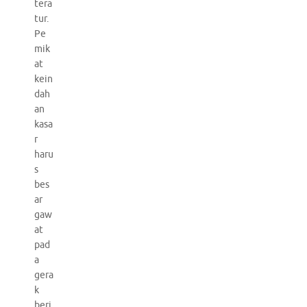
tera
tur.
Pe
mik
at
kein
dah
an
kasa
r
haru
s
bes
ar
gaw
at
pad
a
gera
k
beri