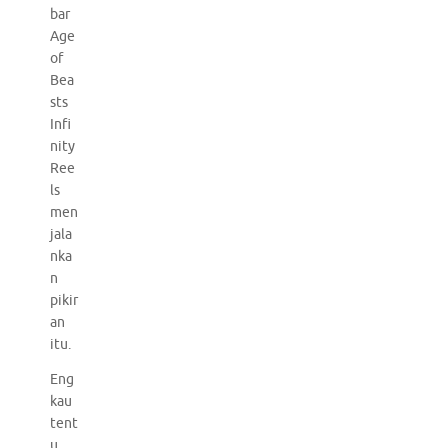
bar
Age
of
Bea
sts
Infi
nity
Ree
ls
men
jala
nka
n
pikir
an
itu.
Eng
kau
tent
u