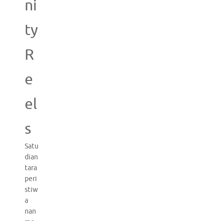
ni
ty
R
e
el
s
Satu
dian
tara
peri
stiw
a
nan