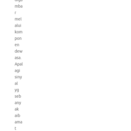
mba
r
mel
alui
kom
pon
en
dew
asa.
Apal
agi
siny
al
yg
seb
any
ak
aib
ama
t