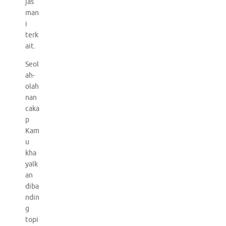
jas
man
i
terk
ait.
Seol
ah-
olah
nan
caka
p
Kam
u
kha
yalk
an
diba
ndin
g
topi