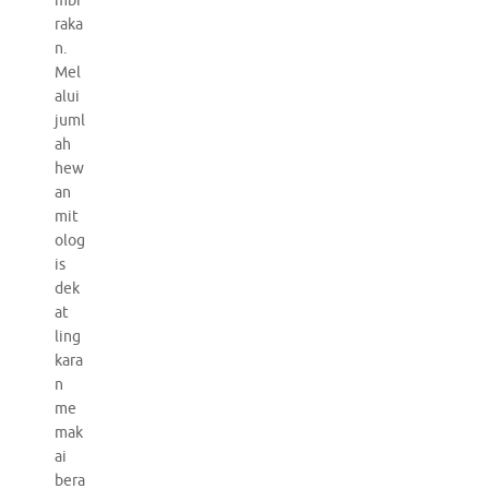
mbi
raka
n.
Mel
alui
juml
ah
hew
an
mit
olog
is
dek
at
ling
kara
n
me
mak
ai
bera