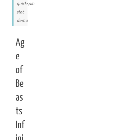
quickspin
slot
demo
Ag
e
of
Be
as
ts
Inf
ini