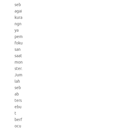
seb
agai
kura
ngn
ya
pem
foku
san
saat
mon
ster.
Jum
lah
seb
ab
ters
ebu
t
berf
ocu