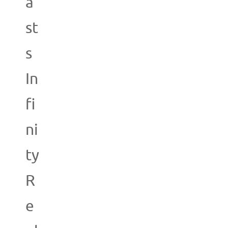
a
st
s
In
fi
ni
ty
R
e